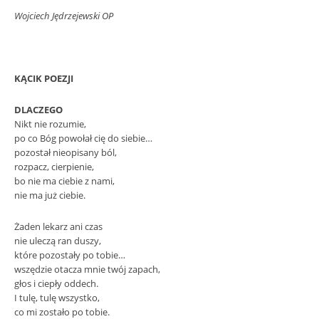
Wojciech Jędrzejewski OP
KĄCIK POEZJI
DLACZEGO
Nikt nie rozumie,
po co Bóg powołał cię do siebie…
pozostał nieopisany ból,
rozpacz, cierpienie,
bo nie ma ciebie z nami,
nie ma już ciebie.
Żaden lekarz ani czas
nie uleczą ran duszy,
które pozostały po tobie…
wszędzie otacza mnie twój zapach,
głos i ciepły oddech.
I tulę, tulę wszystko,
co mi zostało po tobie.