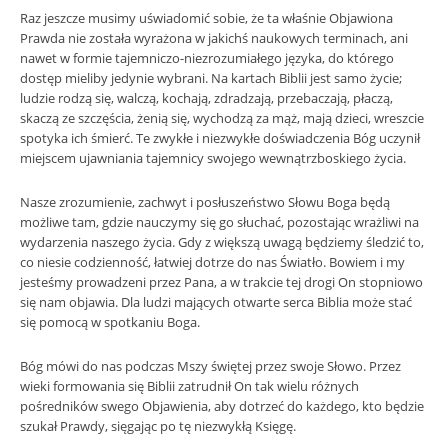
Raz jeszcze musimy uświadomić sobie, że ta właśnie Objawiona
Prawda nie została wyrażona w jakichś naukowych terminach, ani
nawet w formie tajemniczo-niezrozumiałego języka, do którego
dostęp mieliby jedynie wybrani. Na kartach Biblii jest samo życie;
ludzie rodzą się, walczą, kochają, zdradzają, przebaczają, płaczą,
skaczą ze szczęścia, żenią się, wychodzą za mąż, mają dzieci, wreszcie
spotyka ich śmierć. Te zwykłe i niezwykłe doświadczenia Bóg uczynił
miejscem ujawniania tajemnicy swojego wewnątrzboskiego życia.
Nasze zrozumienie, zachwyt i posłuszeństwo Słowu Boga będą
możliwe tam, gdzie nauczymy się go słuchać, pozostając wrażliwi na
wydarzenia naszego życia. Gdy z większą uwagą będziemy śledzić to,
co niesie codzienność, łatwiej dotrze do nas Światło. Bowiem i my
jesteśmy prowadzeni przez Pana, a w trakcie tej drogi On stopniowo
się nam objawia. Dla ludzi mających otwarte serca Biblia może stać
się pomocą w spotkaniu Boga.
Bóg mówi do nas podczas Mszy świętej przez swoje Słowo. Przez
wieki formowania się Biblii zatrudnił On tak wielu różnych
pośredników swego Objawienia, aby dotrzeć do każdego, kto będzie
szukał Prawdy, sięgając po tę niezwykłą Księgę.