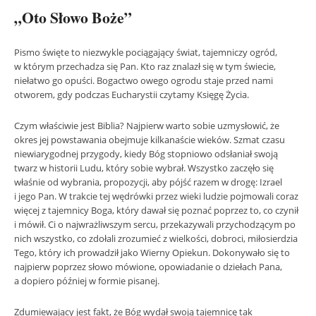
„Oto Słowo Boże”
Pismo święte to niezwykle pociągający świat, tajemniczy ogród,
w którym przechadza się Pan. Kto raz znalazł się w tym świecie,
niełatwo go opuści. Bogactwo owego ogrodu staje przed nami
otworem, gdy podczas Eucharystii czytamy Księgę Życia.
Czym właściwie jest Biblia? Najpierw warto sobie uzmysłowić, że
okres jej powstawania obejmuje kilkanaście wieków. Szmat czasu
niewiarygodnej przygody, kiedy Bóg stopniowo odsłaniał swoją
twarz w historii Ludu, który sobie wybrał. Wszystko zaczęło się
właśnie od wybrania, propozycji, aby pójść razem w drogę: Izrael
i jego Pan. W trakcie tej wędrówki przez wieki ludzie pojmowali coraz
więcej z tajemnicy Boga, który dawał się poznać poprzez to, co czynił
i mówił. Ci o najwrażliwszym sercu, przekazywali przychodzącym po
nich wszystko, co zdołali zrozumieć z wielkości, dobroci, miłosierdzia
Tego, który ich prowadził jako Wierny Opiekun. Dokonywało się to
najpierw poprzez słowo mówione, opowiadanie o dziełach Pana,
a dopiero później w formie pisanej.
Zdumiewający jest fakt, że Bóg wydał swoją tajemnicę tak