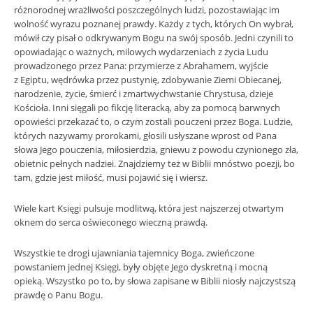
różnorodnej wrażliwości poszczególnych ludzi, pozostawiając im
wolność wyrazu poznanej prawdy. Każdy z tych, których On wybrał,
mówił czy pisał o odkrywanym Bogu na swój sposób. Jedni czynili to
opowiadając o ważnych, milowych wydarzeniach z życia Ludu
prowadzonego przez Pana: przymierze z Abrahamem, wyjście
z Egiptu, wędrówka przez pustynię, zdobywanie Ziemi Obiecanej,
narodzenie, życie, śmierć i zmartwychwstanie Chrystusa, dzieje
Kościoła. Inni sięgali po fikcję literacką, aby za pomocą barwnych
opowieści przekazać to, o czym zostali pouczeni przez Boga. Ludzie,
których nazywamy prorokami, głosili usłyszane wprost od Pana
słowa Jego pouczenia, miłosierdzia, gniewu z powodu czynionego zła,
obietnic pełnych nadziei. Znajdziemy też w Biblii mnóstwo poezji, bo
tam, gdzie jest miłość, musi pojawić się i wiersz.
Wiele kart Księgi pulsuje modlitwą, która jest najszerzej otwartym
oknem do serca oświeconego wieczną prawdą.
Wszystkie te drogi ujawniania tajemnicy Boga, zwieńczone
powstaniem jednej Księgi, były objęte Jego dyskretną i mocną
opieką. Wszystko po to, by słowa zapisane w Biblii niosły najczystszą
prawdę o Panu Bogu.