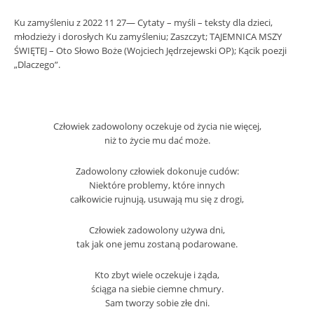
Ku zamyśleniu z 2022 11 27— Cytaty – myśli – teksty dla dzieci,
młodzieży i dorosłych Ku zamyśleniu; Zaszczyt; TAJEMNICA MSZY
ŚWIĘTEJ – Oto Słowo Boże (Wojciech Jędrzejewski OP); Kącik poezji
„Dlaczego”.
Człowiek zadowolony oczekuje od życia nie więcej,
niż to życie mu dać może.
Zadowolony człowiek dokonuje cudów:
Niektóre problemy, które innych
całkowicie rujnują, usuwają mu się z drogi,
Człowiek zadowolony używa dni,
tak jak one jemu zostaną podarowane.
Kto zbyt wiele oczekuje i żąda,
ściąga na siebie ciemne chmury.
Sam tworzy sobie złe dni.