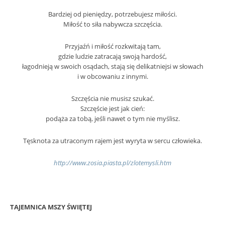
Bardziej od pieniędzy, potrzebujesz miłości.
Miłość to siła nabywcza szczęścia.
Przyjaźń i miłość rozkwitają tam,
gdzie ludzie zatracają swoją hardość,
łagodnieją w swoich osądach, stają się delikatniejsi w słowach
i w obcowaniu z innymi.
Szczęścia nie musisz szukać.
Szczęście jest jak cień:
podąża za tobą, jeśli nawet o tym nie myślisz.
Tęsknota za utraconym rajem jest wyryta w sercu człowieka.
http://www.zosia.piasta.pl/zlotemysli.htm
TAJEMNICA MSZY ŚWIĘTEJ