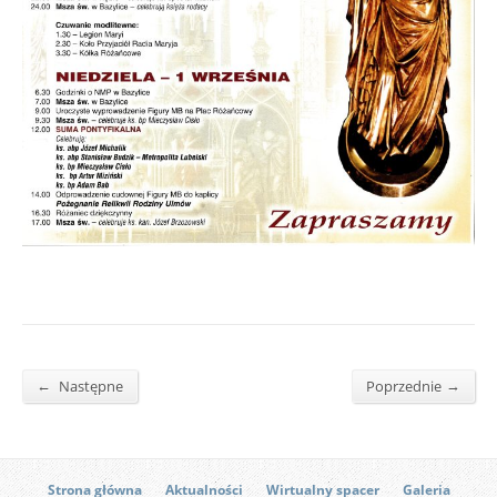
←
→
Następne
Poprzednie
Strona główna
Aktualności
Wirtualny spacer
Galeria