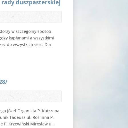
rady duszpasterskiej
 którzy w szczególny sposób
iędzy kapłanami a wszystkimi
ć do wszyst­kich serc. Dla
28/
ega Józef Organista P. Kutrzepa
nik Tadeusz ul. Roślinna P.
e P. Krzewiński Mirosław ul.