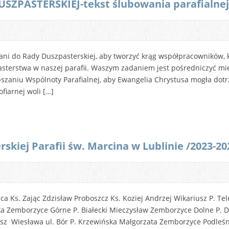
ZPASTERSKIEJ-tekst ślubowania parafialnej 
ybrani do Rady Duszpasterskiej, aby tworzyć krąg współpracowników,
pasterstwa w naszej parafii. Waszym zadaniem jest pośredniczyć m
zaniu Wspólnoty Parafialnej, aby Ewangelia Chrystusa mogła dotrze
fiarnej woli […]
skiej Parafii św. Marcina w Lublinie /2023-20
ca Ks. Zając Zdzisław Proboszcz Ks. Koziej Andrzej Wikariusz P. Tel
ka Zemborzyce Górne P. Białecki Mieczysław Zemborzyce Dolne P. Du
rosz Wiesława ul. Bór P. Krzewińska Małgorzata Zemborzyce Podleśn