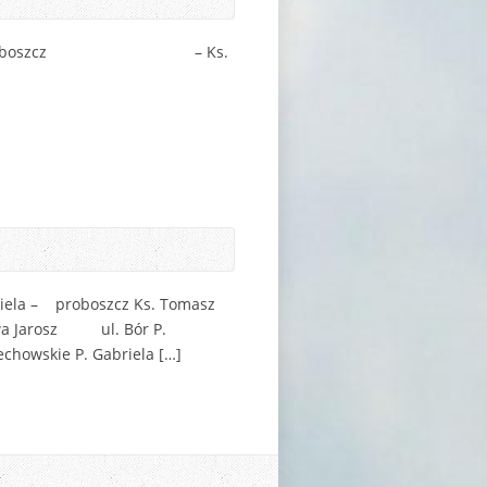
 w Lublinie Proboszcz – Ks.
piela – proboszcz Ks. Tomasz
wa Jarosz ul. Bór P.
owskie P. Gabriela […]