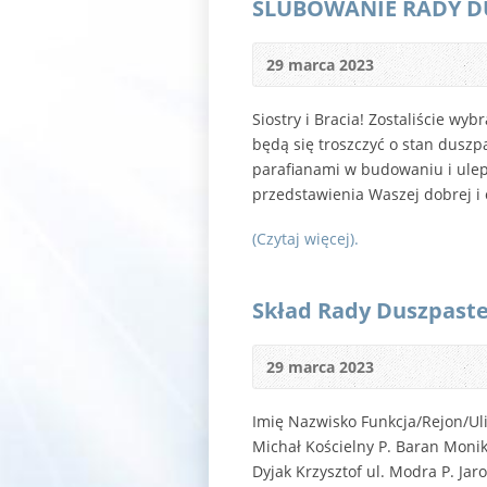
ŚLUBOWANIE RADY DUS
29 marca 2023
Siostry i Bracia! Zostaliście w
będą się troszczyć o stan dusz
parafianami w budowaniu i uleps
przedstawienia Waszej dobrej i o
(Czytaj więcej).
Skład Rady Duszpaster
29 marca 2023
Imię Nazwisko Funkcja/Rejon/Uli
Michał Kościelny P. Baran Moni
Dyjak Krzysztof ul. Modra P. Ja