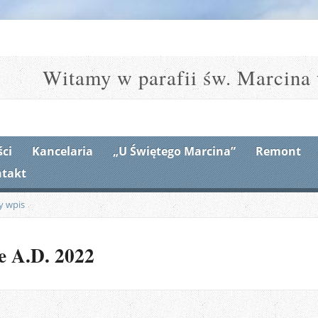
Witamy w parafii św. Marcina 
ci
Kancelaria
„U Świętego Marcina”
Remont
takt
y wpis
e A.D. 2022