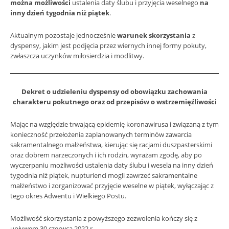
można możliwości
ustalenia daty ślubu i przyjęcia weselnego
na
inny dzień tygodnia niż piątek
.
Aktualnym pozostaje jednocześnie
warunek skorzystania
z
dyspensy, jakim jest podjęcia przez wiernych innej formy pokuty,
zwłaszcza uczynków miłosierdzia i modlitwy.
Dekret o udzieleniu dyspensy
od obowiązku zachowania
charakteru pokutnego
oraz od przepisów o wstrzemięźliwości
Mając na względzie trwającą epidemię koronawirusa i związaną z tym
konieczność przełożenia zaplanowanych terminów zawarcia
sakramentalnego małżeństwa, kierując się racjami duszpasterskimi
oraz dobrem narzeczonych i ich rodzin, wyrażam zgodę, aby po
wyczerpaniu możliwości ustalenia daty ślubu i wesela na inny dzień
tygodnia niż piątek, nupturienci mogli zawrzeć sakramentalne
małżeństwo i zorganizować przyjęcie weselne w piątek, wyłączając z
tego okres Adwentu i Wielkiego Postu.
Możliwość skorzystania z powyższego zezwolenia kończy się z
upływem 30 czerwca 2022 r.