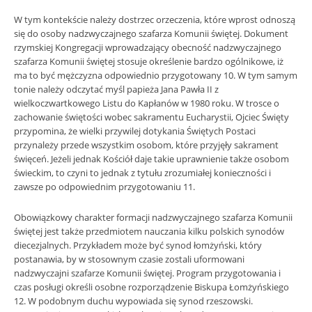
W tym kontekście należy dostrzec orzeczenia, które wprost odnoszą
się do osoby nadzwyczajnego szafarza Komunii świętej. Dokument
rzymskiej Kongregacji wprowadzający obecność nadzwyczajnego
szafarza Komunii świętej stosuje określenie bardzo ogólnikowe, iż
ma to być mężczyzna odpowiednio przygotowany 10. W tym samym
tonie należy odczytać myśl papieża Jana Pawła II z
wielkoczwartkowego Listu do Kapłanów w 1980 roku. W trosce o
zachowanie świętości wobec sakramentu Eucharystii, Ojciec Święty
przypomina, że wielki przywilej dotykania Świętych Postaci
przynależy przede wszystkim osobom, które przyjęły sakrament
święceń. Jeżeli jednak Kościół daje takie uprawnienie także osobom
świeckim, to czyni to jednak z tytułu zrozumiałej konieczności i
zawsze po odpowiednim przygotowaniu 11.
Obowiązkowy charakter formacji nadzwyczajnego szafarza Komunii
świętej jest także przedmiotem nauczania kilku polskich synodów
diecezjalnych. Przykładem może być synod łomżyński, który
postanawia, by w stosownym czasie zostali uformowani
nadzwyczajni szafarze Komunii świętej. Program przygotowania i
czas posługi określi osobne rozporządzenie Biskupa Łomżyńskiego
12. W podobnym duchu wypowiada się synod rzeszowski.