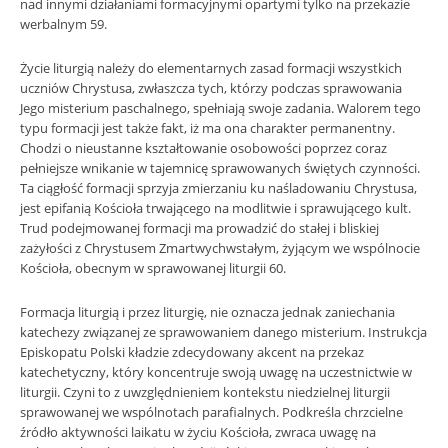
nad innymi działaniami formacyjnymi opartymi tylko na przekazie
werbalnym 59.
Życie liturgią należy do elementarnych zasad formacji wszystkich
uczniów Chrystusa, zwłaszcza tych, którzy podczas sprawowania
Jego misterium paschalnego, spełniają swoje zadania. Walorem tego
typu formacji jest także fakt, iż ma ona charakter permanentny.
Chodzi o nieustanne kształtowanie osobowości poprzez coraz
pełniejsze wnikanie w tajemnicę sprawowanych świętych czynności.
Ta ciągłość formacji sprzyja zmierzaniu ku naśladowaniu Chrystusa,
jest epifanią Kościoła trwającego na modlitwie i sprawującego kult.
Trud podejmowanej formacji ma prowadzić do stałej i bliskiej
zażyłości z Chrystusem Zmartwychwstałym, żyjącym we wspólnocie
Kościoła, obecnym w sprawowanej liturgii 60.
Formacja liturgią i przez liturgię, nie oznacza jednak zaniechania
katechezy związanej ze sprawowaniem danego misterium. Instrukcja
Episkopatu Polski kładzie zdecydowany akcent na przekaz
katechetyczny, który koncentruje swoją uwagę na uczestnictwie w
liturgii. Czyni to z uwzględnieniem kontekstu niedzielnej liturgii
sprawowanej we wspólnotach parafialnych. Podkreśla chrzcielne
źródło aktywności laikatu w życiu Kościoła, zwraca uwagę na