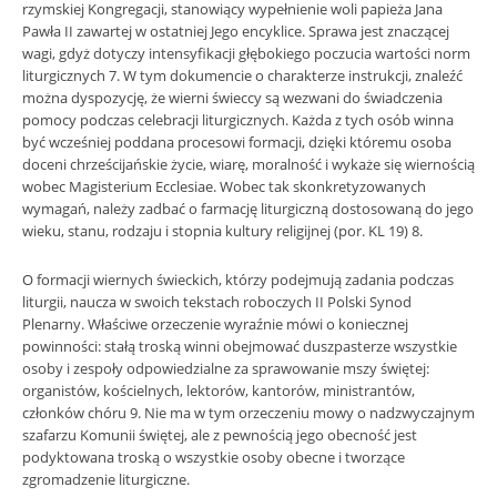
rzymskiej Kongregacji, stanowiący wypełnienie woli papieża Jana
Pawła II zawartej w ostatniej Jego encyklice. Sprawa jest znaczącej
wagi, gdyż dotyczy intensyfikacji głębokiego poczucia wartości norm
liturgicznych 7. W tym dokumencie o charakterze instrukcji, znaleźć
można dyspozycję, że wierni świeccy są wezwani do świadczenia
pomocy podczas celebracji liturgicznych. Każda z tych osób winna
być wcześniej poddana procesowi formacji, dzięki któremu osoba
doceni chrześcijańskie życie, wiarę, moralność i wykaże się wiernością
wobec Magisterium Ecclesiae. Wobec tak skonkretyzowanych
wymagań, należy zadbać o farmację liturgiczną dostosowaną do jego
wieku, stanu, rodzaju i stopnia kultury religijnej (por. KL 19) 8.
O formacji wiernych świeckich, którzy podejmują zadania podczas
liturgii, naucza w swoich tekstach roboczych II Polski Synod
Plenarny. Właściwe orzeczenie wyraźnie mówi o koniecznej
powinności: stałą troską winni obejmować duszpasterze wszystkie
osoby i zespoły odpowiedzialne za sprawowanie mszy świętej:
organistów, kościelnych, lektorów, kantorów, ministrantów,
członków chóru 9. Nie ma w tym orzeczeniu mowy o nadzwyczajnym
szafarzu Komunii świętej, ale z pewnością jego obecność jest
podyktowana troską o wszystkie osoby obecne i tworzące
zgromadzenie liturgiczne.