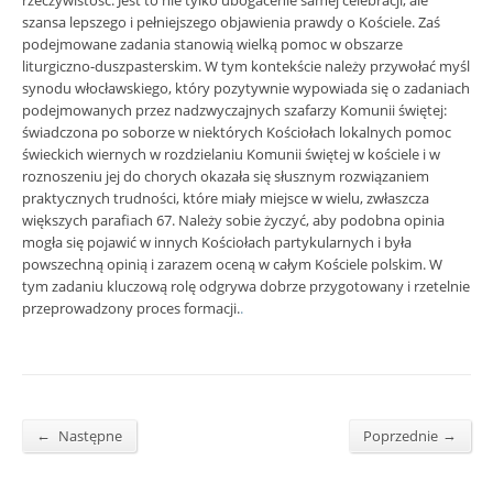
rzeczywistość. Jest to nie tylko ubogacenie samej celebracji, ale
szansa lepszego i pełniejszego objawienia prawdy o Kościele. Zaś
podejmowane zadania stanowią wielką pomoc w obszarze
liturgiczno-duszpasterskim. W tym kontekście należy przywołać myśl
synodu włocławskiego, który pozytywnie wypowiada się o zadaniach
podejmowanych przez nadzwyczajnych szafarzy Komunii świętej:
świadczona po soborze w niektórych Kościołach lokalnych pomoc
świeckich wiernych w rozdzielaniu Komunii świętej w kościele i w
roznoszeniu jej do chorych okazała się słusznym rozwiązaniem
praktycznych trudności, które miały miejsce w wielu, zwłaszcza
większych parafiach 67. Należy sobie życzyć, aby podobna opinia
mogła się pojawić w innych Kościołach partykularnych i była
powszechną opinią i zarazem oceną w całym Kościele polskim. W
tym zadaniu kluczową rolę odgrywa dobrze przygotowany i rzetelnie
przeprowadzony proces formacji.
.
←
→
Następne
Poprzednie