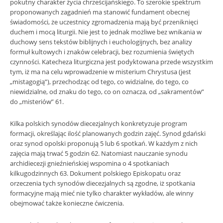
pokutny charakter życia chrześcijańskiego. To szerokie spektrum
proponowanych zagadnień ma stanowić fundament obecnej
świadomości, że uczestnicy zgromadzenia mają być przeniknięci
duchem i mocą liturgii. Nie jest to jednak możliwe bez wnikania w
duchowy sens tekstów biblijnych i euchologijnych, bez analizy
formuł kultowych i znaków celebracji, bez rozumienia świętych
czynności. Katecheza liturgiczna jest podyktowana przede wszystkim
tym, iż ma na celu wprowadzenie w misterium Chrystusa (jest
„mistagogią”), przechodząc od tego, co widzialne, do tego, co
niewidzialne, od znaku do tego, co on oznacza, od „sakramentów”
do „misteriów” 61.
Kilka polskich synodów diecezjalnych konkretyzuje program
formacji, określając ilość planowanych godzin zajęć. Synod gdański
oraz synod opolski proponują 5 lub 6 spotkań. W każdym z nich
zajęcia mają trwać 5 godzin 62. Natomiast nauczanie synodu
archidiecezji gnieźnieńskiej wspomina o 4 spotkaniach
kilkugodzinnych 63. Dokument polskiego Episkopatu oraz
orzeczenia tych synodów diecezjalnych są zgodne, iż spotkania
formacyjne mają mieć nie tylko charakter wykładów, ale winny
obejmować także konieczne ćwiczenia.