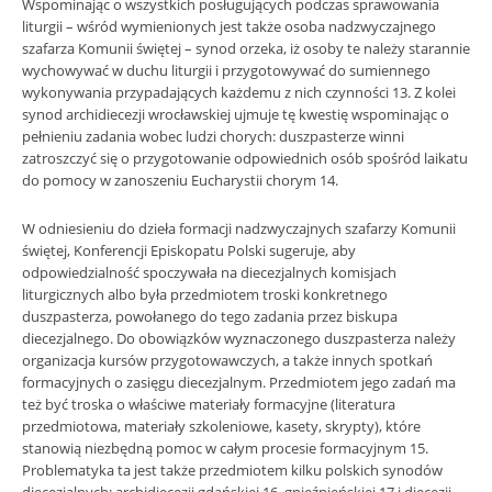
Wspominając o wszystkich posługujących podczas sprawowania
liturgii – wśród wymienionych jest także osoba nadzwyczajnego
szafarza Komunii świętej – synod orzeka, iż osoby te należy starannie
wychowywać w duchu liturgii i przygotowywać do sumiennego
wykonywania przypadających każdemu z nich czynności 13. Z kolei
synod archidiecezji wrocławskiej ujmuje tę kwestię wspominając o
pełnieniu zadania wobec ludzi chorych: duszpasterze winni
zatroszczyć się o przygotowanie odpowiednich osób spośród laikatu
do pomocy w zanoszeniu Eucharystii chorym 14.
W odniesieniu do dzieła formacji nadzwyczajnych szafarzy Komunii
świętej, Konferencji Episkopatu Polski sugeruje, aby
odpowiedzialność spoczywała na diecezjalnych komisjach
liturgicznych albo była przedmiotem troski konkretnego
duszpasterza, powołanego do tego zadania przez biskupa
diecezjalnego. Do obowiązków wyznaczonego duszpasterza należy
organizacja kursów przygotowawczych, a także innych spotkań
formacyjnych o zasięgu diecezjalnym. Przedmiotem jego zadań ma
też być troska o właściwe materiały formacyjne (literatura
przedmiotowa, materiały szkoleniowe, kasety, skrypty), które
stanowią niezbędną pomoc w całym procesie formacyjnym 15.
Problematyka ta jest także przedmiotem kilku polskich synodów