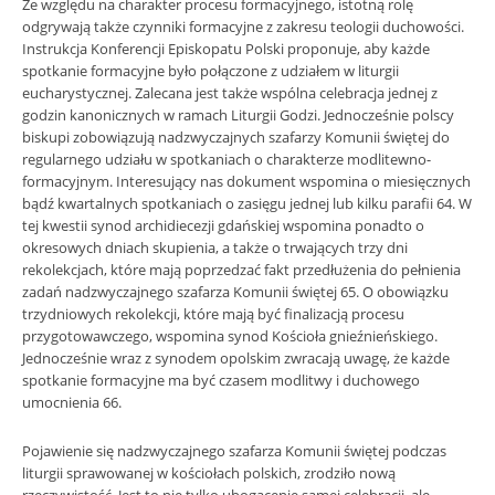
Ze względu na charakter procesu formacyjnego, istotną rolę
odgrywają także czynniki formacyjne z zakresu teologii duchowości.
Instrukcja Konferencji Episkopatu Polski proponuje, aby każde
spotkanie formacyjne było połączone z udziałem w liturgii
eucharystycznej. Zalecana jest także wspólna celebracja jednej z
godzin kanonicznych w ramach Liturgii Godzi. Jednocześnie polscy
biskupi zobowiązują nadzwyczajnych szafarzy Komunii świętej do
regularnego udziału w spotkaniach o charakterze modlitewno-
formacyjnym. Interesujący nas dokument wspomina o miesięcznych
bądź kwartalnych spotkaniach o zasięgu jednej lub kilku parafii 64. W
tej kwestii synod archidiecezji gdańskiej wspomina ponadto o
okresowych dniach skupienia, a także o trwających trzy dni
rekolekcjach, które mają poprzedzać fakt przedłużenia do pełnienia
zadań nadzwyczajnego szafarza Komunii świętej 65. O obowiązku
trzydniowych rekolekcji, które mają być finalizacją procesu
przygotowawczego, wspomina synod Kościoła gnieźnieńskiego.
Jednocześnie wraz z synodem opolskim zwracają uwagę, że każde
spotkanie formacyjne ma być czasem modlitwy i duchowego
umocnienia 66.
Pojawienie się nadzwyczajnego szafarza Komunii świętej podczas
liturgii sprawowanej w kościołach polskich, zrodziło nową