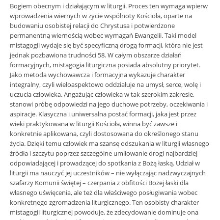
Bogiem obecnym i działającym w liturgii. Proces ten wymaga wpierw
wprowadzenia wiernych w życie wspólnoty Kościoła, oparte na
budowaniu osobistej relacji do Chrystusa i potwierdzone
permanentną wiernością wobec wymagań Ewangelii. Taki model
mistagogii wydaje się być specyficzną drogą formacji, która nie jest
jednak pozbawiona trudności 58. W całym obszarze działań
formacyjnych, mistagogia liturgiczna posiada absolutny priorytet.
Jako metoda wychowawcza i formacyjna wykazuje charakter
integralny, czyli wieloaspektowo oddziałuje na umysł, serce, wolę i
uczucia człowieka. Angażując człowieka w tak szerokim zakresie,
stanowi próbę odpowiedzi na jego duchowe potrzeby, oczekiwania i
aspiracje. Klasyczna i uniwersalna postać formacji, jaka jest przez
wieki praktykowana w liturgii Kościoła, winna być zawsze i
konkretnie aplikowana, czyli dostosowana do określonego stanu
życia. Dzięki temu człowiek ma szansę odszukania w liturgii własnego
źródła i szczytu poprzez szczególne umiłowanie drogi najbardziej
odpowiadającej i prowadzącej do spotkania z Bożą łaską. Udział w
liturgii ma nauczyć jej uczestników – nie wyłączając nadzwyczajnych
szafarzy Komunii świętej – czerpania z obfitości Bożej łaski dla
własnego uświęcenia, ale też dla właściwego posługiwania wobec
konkretnego zgromadzenia liturgicznego. Ten osobisty charakter
mistagogii liturgicznej powoduje, że zdecydowanie dominuje ona