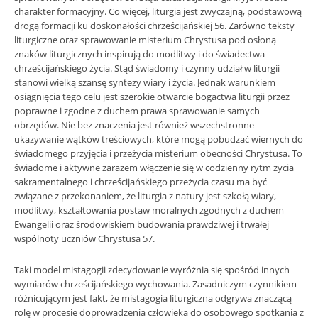
charakter formacyjny. Co więcej, liturgia jest zwyczajną, podstawową
drogą formacji ku doskonałości chrześcijańskiej 56. Zarówno teksty
liturgiczne oraz sprawowanie misterium Chrystusa pod osłoną
znaków liturgicznych inspirują do modlitwy i do świadectwa
chrześcijańskiego życia. Stąd świadomy i czynny udział w liturgii
stanowi wielką szansę syntezy wiary i życia. Jednak warunkiem
osiągnięcia tego celu jest szerokie otwarcie bogactwa liturgii przez
poprawne i zgodne z duchem prawa sprawowanie samych
obrzędów. Nie bez znaczenia jest również wszechstronne
ukazywanie wątków treściowych, które mogą pobudzać wiernych do
świadomego przyjęcia i przeżycia misterium obecności Chrystusa. To
świadome i aktywne zarazem włączenie się w codzienny rytm życia
sakramentalnego i chrześcijańskiego przeżycia czasu ma być
związane z przekonaniem, że liturgia z natury jest szkołą wiary,
modlitwy, kształtowania postaw moralnych zgodnych z duchem
Ewangelii oraz środowiskiem budowania prawdziwej i trwałej
wspólnoty uczniów Chrystusa 57.
Taki model mistagogii zdecydowanie wyróżnia się spośród innych
wymiarów chrześcijańskiego wychowania. Zasadniczym czynnikiem
różnicującym jest fakt, że mistagogia liturgiczna odgrywa znaczącą
rolę w procesie doprowadzenia człowieka do osobowego spotkania z