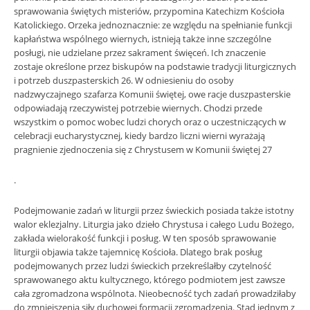
sprawowania świętych misteriów, przypomina Katechizm Kościoła
Katolickiego. Orzeka jednoznacznie: ze względu na spełnianie funkcji
kapłaństwa wspólnego wiernych, istnieją także inne szczególne
posługi, nie udzielane przez sakrament święceń. Ich znaczenie
zostaje określone przez biskupów na podstawie tradycji liturgicznych
i potrzeb duszpasterskich 26. W odniesieniu do osoby
nadzwyczajnego szafarza Komunii świętej, owe racje duszpasterskie
odpowiadają rzeczywistej potrzebie wiernych. Chodzi przede
wszystkim o pomoc wobec ludzi chorych oraz o uczestniczących w
celebracji eucharystycznej, kiedy bardzo liczni wierni wyrażają
pragnienie zjednoczenia się z Chrystusem w Komunii świętej 27
.
Podejmowanie zadań w liturgii przez świeckich posiada także istotny
walor eklezjalny. Liturgia jako dzieło Chrystusa i całego Ludu Bożego,
zakłada wielorakość funkcji i posług. W ten sposób sprawowanie
liturgii objawia także tajemnicę Kościoła. Dlatego brak posług
podejmowanych przez ludzi świeckich przekreślałby czytelność
sprawowanego aktu kultycznego, którego podmiotem jest zawsze
cała zgromadzona wspólnota. Nieobecność tych zadań prowadziłaby
do zmniejszenia siły duchowej formacji zgromadzenia. Stąd jednym z