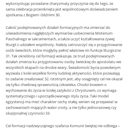
wykorzystując posiadane charyzmaty przyczynia się do tego, że
sama celebracja przeniknięta jest wspólnotowym doświadczeniem
spotkania z Bogiem i bliźnimi 30.
Całość podejmowanych działań formacyjnych ma zmierzać do
uświadomienia najgłębszych wymiarów uobecnienia Misterium
Paschalnego w sakramentach, a także uczyć kształtowania żywej
liturgii z udziałem wspólnoty. Należy zatroszczyć się o przygotowanie
osób świeckich, które mogłyby pełnić właściwe im funkcje liturgiczne
31. Tak określony cel formacji wskazuje, że trud podejmowanych
działań zmierza ku przygotowaniu osoby świeckiej do apostolatu we
wszystkich etapach na drodze wiary. Świadomość bycia powołanym
wyzwala z kolei wszelkie formy ludzkiej aktywności, które pozwalają
to zadanie zrealizować 32. Istotnym jest, aby osiągnięty cel nie okazał
się tylko chwilową sprawnością człowieka. Chodzi bowiem o
wychowanie do życia w ścisłej zażyłości z Chrystusem, co wymaga
systematycznego i uporządkowanego stylu życia. Taki model
egzystencji ma mieć charakter cechy stałej, winien się przejawiać w
zachowaniach mających walor cnoty, a nie tylko jednorazowej czy
okazjonalnej czynności 33.
Cel formacji nadzwyczajnego szafarza Komunii świętej nie odbiega –