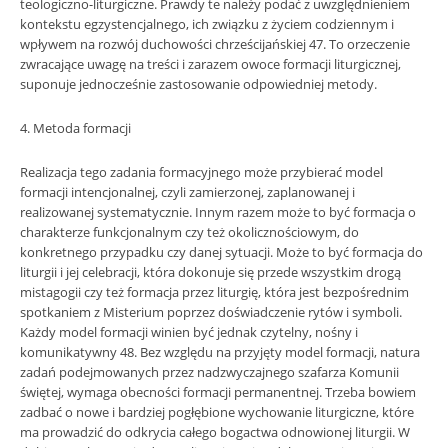
teologiczno-liturgiczne. Prawdy te należy podać z uwzględnieniem
kontekstu egzystencjalnego, ich związku z życiem codziennym i
wpływem na rozwój duchowości chrześcijańskiej 47. To orzeczenie
zwracające uwagę na treści i zarazem owoce formacji liturgicznej,
suponuje jednocześnie zastosowanie odpowiedniej metody.
4. Metoda formacji
Realizacja tego zadania formacyjnego może przybierać model
formacji intencjonalnej, czyli zamierzonej, zaplanowanej i
realizowanej systematycznie. Innym razem może to być formacja o
charakterze funkcjonalnym czy też okolicznościowym, do
konkretnego przypadku czy danej sytuacji. Może to być formacja do
liturgii i jej celebracji, która dokonuje się przede wszystkim drogą
mistagogii czy też formacja przez liturgię, która jest bezpośrednim
spotkaniem z Misterium poprzez doświadczenie rytów i symboli.
Każdy model formacji winien być jednak czytelny, nośny i
komunikatywny 48. Bez względu na przyjęty model formacji, natura
zadań podejmowanych przez nadzwyczajnego szafarza Komunii
świętej, wymaga obecności formacji permanentnej. Trzeba bowiem
zadbać o nowe i bardziej pogłębione wychowanie liturgiczne, które
ma prowadzić do odkrycia całego bogactwa odnowionej liturgii. W