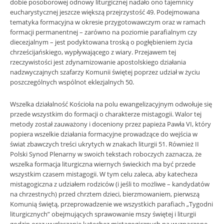
dobie posoborowej odnowy liturgicznej nadało ono tajemnicy
eucharystycznej jeszcze większą przejrzystość 49. Podejmowana
tematyka formacyjna w okresie przygotowawczym oraz w ramach
formacji permanentnej – zarówno na poziomie parafialnym czy
diecezjalnym – jest podyktowana troską o pogłębieniem życia
chrześcijańskiego, wypływającego z wiary. Przejawem tej
rzeczywistości jest zdynamizowanie apostolskiego działania
nadzwyczajnych szafarzy Komunii świętej poprzez udział w życiu
poszczególnych wspólnot eklezjalnych 50.
Wszelka działalność Kościoła na polu ewangelizacyjnym odwołuje się
przede wszystkim do formacji o charakterze mistagogii. Walor tej
metody został zauważony i doceniony przez papieża Pawła VI, który
popiera wszelkie działania formacyjne prowadzące do wejścia w
świat zbawczych treści ukrytych w znakach liturgii 51. Również II
Polski Synod Plenarny w swoich tekstach roboczych zaznacza, że
wszelka formacja liturgiczna wiernych świeckich ma być przede
wszystkim czasem mistagogii. W tym celu zaleca, aby katecheza
mistagogiczna z udziałem rodziców (i jeśli to możliwe – kandydatów
na chrzestnych) przed chrztem dzieci, bierzmowaniem, pierwszą
Komunią świętą, przeprowadzenie we wszystkich parafiach „Tygodni
liturgicznych” obejmujących sprawowanie mszy świętej i liturgii