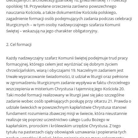
diecezjalnych: archidiecezji gdańskiej 16, gnieźnieńskiej 17 i diecezji
opolskiej 18. Przywołane orzeczenia zarówno powszechnego
nauczania Kościoła, a także dokumentów Kościoła polskiego,
zagadnienie formacji osób podejmujących zadania podczas celebracji
liturgicznych – w tym osoby nadzwyczajnego szafarza Komunii
świętej – wskazują na jego charakter obligatoryjny.
2. Cel formacji
Każdy nadzwyczajny szafarz Komunii świętej podejmuje trud pracy
formacyjnej, którego celem jest wyróżniać się dobrym życiem
chrześcijańskim, wiarą i obyczajami 19. Naczelnym zadaniem jest
trwałe wypracowanie świadomości, iż udział w liturgii oraz pełnione
w zgromadzeniu liturgicznym zadanie wypływa w faktu chrzcielnego
wszczepienia w misterium Chrystusa i tajemnicę Jego Kościoła 20.
Taki model formacji realizowany w liturgii jawi się jako szczególne
zadanie wobec osób spełniających posługę przy ołtarzu 21. Prawda o
udziale świeckich w powszechnym kapłaństwie Chrystusa stanowi
fundament rozumienia zbawczej misji w świecie, która nieustannie
realizuje się poprzez uczestnictwo całego Ludu Bożego w
kapłańskim, prorockim i królewskim urzędzie Chrystusa. Z tego
tytułu na pasterzach ciąży obowiązek uznawania i popierania tych