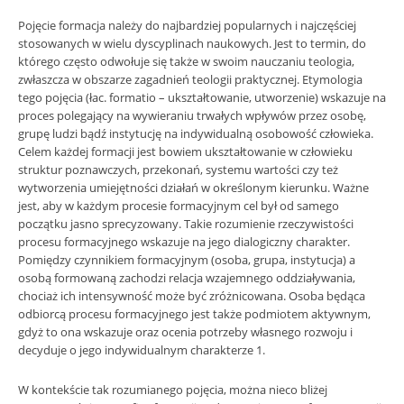
Pojęcie formacja należy do najbardziej popularnych i najczęściej
stosowanych w wielu dyscyplinach naukowych. Jest to termin, do
którego często odwołuje się także w swoim nauczaniu teologia,
zwłaszcza w obszarze zagadnień teologii praktycznej. Etymologia
tego pojęcia (łac. formatio – ukształtowanie, utworzenie) wskazuje na
proces polegający na wywieraniu trwałych wpływów przez osobę,
grupę ludzi bądź instytucję na indywidualną osobowość człowieka.
Celem każdej formacji jest bowiem ukształtowanie w człowieku
struktur poznawczych, przekonań, systemu wartości czy też
wytworzenia umiejętności działań w określonym kierunku. Ważne
jest, aby w każdym procesie formacyjnym cel był od samego
początku jasno sprecyzowany. Takie rozumienie rzeczywistości
procesu formacyjnego wskazuje na jego dialogiczny charakter.
Pomiędzy czynnikiem formacyjnym (osoba, grupa, instytucja) a
osobą formowaną zachodzi relacja wzajemnego oddziaływania,
chociaż ich intensywność może być zróżnicowana. Osoba będąca
odbiorcą procesu formacyjnego jest także podmiotem aktywnym,
gdyż to ona wskazuje oraz ocenia potrzeby własnego rozwoju i
decyduje o jego indywidualnym charakterze 1.
W kontekście tak rozumianego pojęcia, można nieco bliżej