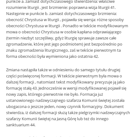
punkcie a. zamiast dotychczasowego stwierdzenia: właściwe
rozumienie liturgii , jest brzmienie: poprawna wizja liturgii 41.
Następnie w punkcie b. zamiast dotychczasowego brzmienia:
obecność Chrystusa w liturgii , pojawiła się wersja: różne sposoby
obecności Chrystusa w liturgii . Ponadto w tekście modyfikowanym
mowa o obecności Chrystusa w osobie kapłana odprawiającego
(termin niezbyt szczęśliwy, gdyż liturgię sprawuje zawsze całe
zgromadzenie, które jest jego podmiotem) jest bezpośrednio po
znaku zgromadzenia liturgicznego, zaś w tekście pierwotnym ta
forma obecności była wymieniona jako ostatnia 42.
Zmiana nastąpiła także w odniesieniu do samego tytułu drugiej
części poświęconej formacji. W tekście pierwotnym była mowa o
dalszej formacji , natomiast tekst modyfikowany precyzuje ją jako
formację stałą 43. Jednocześnie w wersji modyfikowanej pojawił się
nowy zapis, którego pierwotnie nie było. Formacja już
ustanowionego nadzwyczajnego szafarza Komunii świętej została
ubogacona o jeszcze jeden, nowy czynnik formacyjny. Dokument
stwierdza, iż dalszej formacji służą także pielgrzymki nadzwyczajnych
szafarzy Komunii świętej na Jasną Górę lub też do innego
sanktuarium 44.