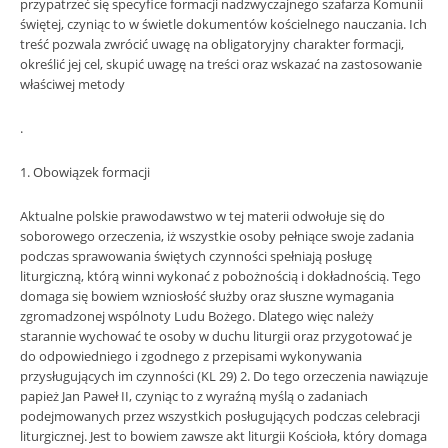
przypatrzeć się specyfice formacji nadzwyczajnego szafarza Komunii
świętej, czyniąc to w świetle dokumentów kościelnego nauczania. Ich
treść pozwala zwrócić uwagę na obligatoryjny charakter formacji,
określić jej cel, skupić uwagę na treści oraz wskazać na zastosowanie
właściwej metody
.
1. Obowiązek formacji
Aktualne polskie prawodawstwo w tej materii odwołuje się do
soborowego orzeczenia, iż wszystkie osoby pełniące swoje zadania
podczas sprawowania świętych czynności spełniają posługę
liturgiczną, którą winni wykonać z pobożnością i dokładnością. Tego
domaga się bowiem wzniosłość służby oraz słuszne wymagania
zgromadzonej wspólnoty Ludu Bożego. Dlatego więc należy
starannie wychować te osoby w duchu liturgii oraz przygotować je
do odpowiedniego i zgodnego z przepisami wykonywania
przysługujących im czynności (KL 29) 2. Do tego orzeczenia nawiązuje
papież Jan Paweł II, czyniąc to z wyraźną myślą o zadaniach
podejmowanych przez wszystkich posługujących podczas celebracji
liturgicznej. Jest to bowiem zawsze akt liturgii Kościoła, który domaga