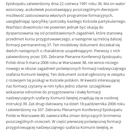
Episkopatu zatwierdzony dnia 22 czerwca 1991 roku 36. Ma on walor
wzorcowy, aczkolwiek pozostawiający poszczególnym diecezjom
możliwość zastosowania własnych programów formacyjnych,
uwzględniając specyfikę i potrzeby każdego Kościoła partykularnego.
Wachlarz dowolności nie powinien jednak być okazją do
dyspensowania się od przedstawionych zagadnień, które stanowią
przedmiot kursu przygotowawczego, a następnie są treścią dalszej
formacji permanentnej 37. Ten modelowy dokument doczekał się
dwóch następnych o charakterze uzupełniającym. Pierwszy z nich
zatwierdzony przez 335. Zebranie Plenarne Konferencji Episkopatu
Polski dnia 9 marca 2006 roku w Warszawie 38, nie wnosi niczego
nowego w obszar zagadnień poświęconych formacji nadzwyczajnego
szafarza Komunii świętej. Ten dokument został ogłoszony w związku
z rozwojem tej posługi w Kościele polskim. W kwestii interesującej
nas formacji czytamy w nim tylko jedno zdanie: szczegółowe
wskazania odnośnie do przygotowania i stałej formacji
nadzwyczajnych szafarzy Komunii świętej znajdują się w osobnej
instrukcji 39. Zaś drugi datowany na dzień 18 października 2006 roku
i zatwierdzony na 337. Zebraniu Plenarnym Konferencji Episkopatu
Polski w Warszawie 40, zawiera kilka zmian dotyczących brzmienia
poszczególnych orzeczeń. W części pierwszej poświęconej formacji
przygotowującej nadzwyczajnego szafarza Komunii świętej, w