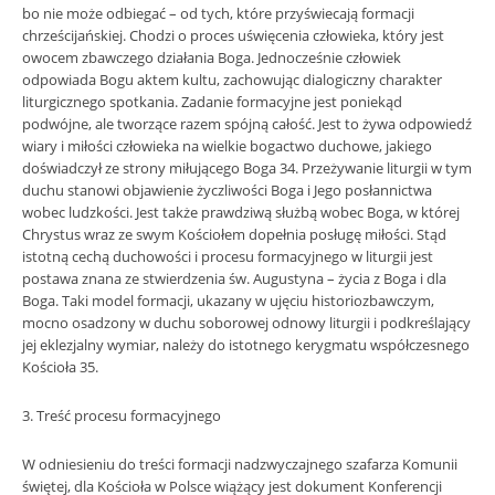
bo nie może odbiegać – od tych, które przyświecają formacji
chrześcijańskiej. Chodzi o proces uświęcenia człowieka, który jest
owocem zbawczego działania Boga. Jednocześnie człowiek
odpowiada Bogu aktem kultu, zachowując dialogiczny charakter
liturgicznego spotkania. Zadanie formacyjne jest poniekąd
podwójne, ale tworzące razem spójną całość. Jest to żywa odpowiedź
wiary i miłości człowieka na wielkie bogactwo duchowe, jakiego
doświadczył ze strony miłującego Boga 34. Przeżywanie liturgii w tym
duchu stanowi objawienie życzliwości Boga i Jego posłannictwa
wobec ludzkości. Jest także prawdziwą służbą wobec Boga, w której
Chrystus wraz ze swym Kościołem dopełnia posługę miłości. Stąd
istotną cechą duchowości i procesu formacyjnego w liturgii jest
postawa znana ze stwierdzenia św. Augustyna – życia z Boga i dla
Boga. Taki model formacji, ukazany w ujęciu historiozbawczym,
mocno osadzony w duchu soborowej odnowy liturgii i podkreślający
jej eklezjalny wymiar, należy do istotnego kerygmatu współczesnego
Kościoła 35.
3. Treść procesu formacyjnego
W odniesieniu do treści formacji nadzwyczajnego szafarza Komunii
świętej, dla Kościoła w Polsce wiążący jest dokument Konferencji