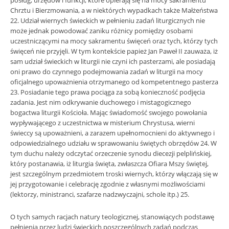
posług, urzędów i funkcji, które opierają się na mocy sakramentu
Chrztu i Bierzmowania, a w niektórych wypadkach także Małżeństwa
22. Udział wiernych świeckich w pełnieniu zadań liturgicznych nie
może jednak powodować zaniku różnicy pomiędzy osobami
uczestniczącymi na mocy sakramentu święceń oraz tych, którzy tych
święceń nie przyjęli. W tym kontekście papież Jan Paweł II zauważa, iż
sam udział świeckich w liturgii nie czyni ich pasterzami, ale posiadają
oni prawo do czynnego podejmowania zadań w liturgii na mocy
oficjalnego upoważnienia otrzymanego od kompetentnego pasterza
23. Posiadanie tego prawa pociąga za sobą konieczność podjęcia
zadania. Jest nim odkrywanie duchowego i mistagogicznego
bogactwa liturgii Kościoła. Mając świadomość swojego powołania
wypływającego z uczestnictwa w misterium Chrystusa, wierni
świeccy są upoważnieni, a zarazem upełnomocnieni do aktywnego i
odpowiedzialnego udziału w sprawowaniu świętych obrzędów 24. W
tym duchu należy odczytać orzeczenie synodu diecezji pelplińskiej,
który postanawia, iż liturgia święta, zwłaszcza Ofiara Mszy świętej,
jest szczególnym przedmiotem troski wiernych, którzy włączają się w
jej przygotowanie i celebrację zgodnie z własnymi możliwościami
(lektorzy, ministranci, szafarze nadzwyczajni, schole itp.) 25.
O tych samych racjach natury teologicznej, stanowiących podstawę
pełnienia przez ludzi świeckich poszczególnych zadań podczas