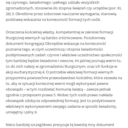
się czynnego, świadomego i pełnego udziału wszystkich
zgromadzonych, stosownie do stopnia święceń czy urzędów (por. KL
26) 3. Określone przez soborowe nauczanie wymagania, stanowią
podstawę wskazania na konieczność formacji tych osób.
Orzeczenia kościelnej władzy, kompetentnej w zakresie formacji
liturgicznej wiernych są bardzo zróżnicowane. Posoborowy
dokument Kongregacji Obrzędów wskazuje na konieczność
poznania tego, w czym uczestniczą i stopnia świadomości
podejmowanych zadań: czynne i właściwe uczestnictwo społeczności
tym bardziej będzie świadome i owocne, im jaśniej poznają wierni to,
co do nich należy w zgromadzeniu liturgicznym, oraz ich funkcje w
akcji eucharystycznej 4. O potrzebie właściwej formacji wiernych
przypomina powszechne prawodawstwo kościelne, które zezwala na
to, aby w sytuacji koniecznej wierni mogli wykonywać pewne
obowiązki – w tym rozdzielać Komunię świętą – zawsze jednak
zgodnie z przepisami prawa 5. Wobec tych osób prawo nakłada
obowiązek zdobycia odpowiedniej formacji. Jest to podyktowane
właściwym wykonywaniem swojego zadania w sposób świadomy,
umiejętny i pilny 6.
Nieco bardziej szczegółowo precyzuje tę kwestię inny dokument