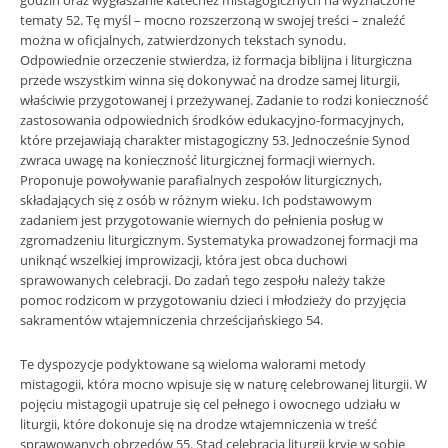
godzin oraz wygłaszanie katechez mistagogicznych na wyznaczone
tematy 52. Tę myśl – mocno rozszerzoną w swojej treści – znaleźć
można w oficjalnych, zatwierdzonych tekstach synodu.
Odpowiednie orzeczenie stwierdza, iż formacja biblijna i liturgiczna
przede wszystkim winna się dokonywać na drodze samej liturgii,
właściwie przygotowanej i przeżywanej. Zadanie to rodzi konieczność
zastosowania odpowiednich środków edukacyjno-formacyjnych,
które przejawiają charakter mistagogiczny 53. Jednocześnie Synod
zwraca uwagę na konieczność liturgicznej formacji wiernych.
Proponuje powoływanie parafialnych zespołów liturgicznych,
składających się z osób w różnym wieku. Ich podstawowym
zadaniem jest przygotowanie wiernych do pełnienia posług w
zgromadzeniu liturgicznym. Systematyka prowadzonej formacji ma
uniknąć wszelkiej improwizacji, która jest obca duchowi
sprawowanych celebracji. Do zadań tego zespołu należy także
pomoc rodzicom w przygotowaniu dzieci i młodzieży do przyjęcia
sakramentów wtajemniczenia chrześcijańskiego 54.
Te dyspozycje podyktowane są wieloma walorami metody
mistagogii, która mocno wpisuje się w naturę celebrowanej liturgii. W
pojęciu mistagogii upatruje się cel pełnego i owocnego udziału w
liturgii, które dokonuje się na drodze wtajemniczenia w treść
sprawowanych obrzędów 55. Stąd celebracja liturgii kryje w sobie