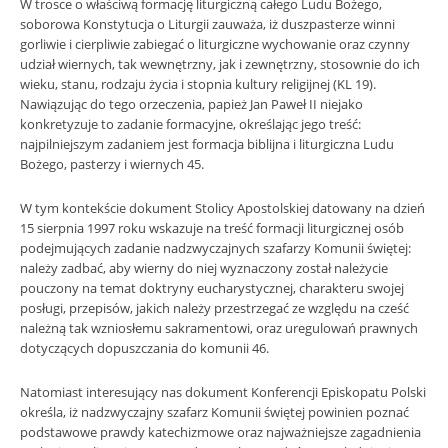
W trosce o właściwą formację liturgiczną całego Ludu Bożego,
soborowa Konstytucja o Liturgii zauważa, iż duszpasterze winni
gorliwie i cierpliwie zabiegać o liturgiczne wychowanie oraz czynny
udział wiernych, tak wewnętrzny, jak i zewnętrzny, stosownie do ich
wieku, stanu, rodzaju życia i stopnia kultury religijnej (KL 19).
Nawiązując do tego orzeczenia, papież Jan Paweł II niejako
konkretyzuje to zadanie formacyjne, określając jego treść:
najpilniejszym zadaniem jest formacja biblijna i liturgiczna Ludu
Bożego, pasterzy i wiernych 45.
W tym kontekście dokument Stolicy Apostolskiej datowany na dzień
15 sierpnia 1997 roku wskazuje na treść formacji liturgicznej osób
podejmujących zadanie nadzwyczajnych szafarzy Komunii świętej:
należy zadbać, aby wierny do niej wyznaczony został należycie
pouczony na temat doktryny eucharystycznej, charakteru swojej
posługi, przepisów, jakich należy przestrzegać ze względu na cześć
należną tak wzniosłemu sakramentowi, oraz uregulowań prawnych
dotyczących dopuszczania do komunii 46.
Natomiast interesujący nas dokument Konferencji Episkopatu Polski
określa, iż nadzwyczajny szafarz Komunii świętej powinien poznać
podstawowe prawdy katechizmowe oraz najważniejsze zagadnienia