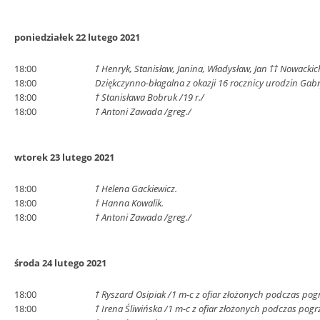
poniedziałek 22 lutego 2021
18:00
† Henryk, Stanisław, Janina, Władysław, Jan †† Nowackic
18:00
Dziękczynno-błagalna z okazji 16 rocznicy urodzin Gabr
18:00
† Stanisława Bobruk /19 r./
18:00
† Antoni Zawada /greg./
wtorek 23 lutego 2021
18:00
† Helena Gackiewicz.
18:00
† Hanna Kowalik.
18:00
† Antoni Zawada /greg./
środa 24 lutego 2021
18:00
† Ryszard Osipiak /1 m-c z ofiar złożonych podczas pog
18:00
† Irena Śliwińska /1 m-c z ofiar złożonych podczas pogr