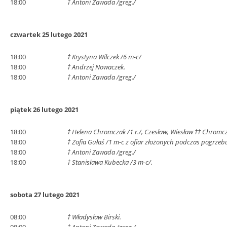
18:00
† Antoni Zawada /greg./
czwartek 25 lutego 2021
18:00
† Krystyna Wilczek /6 m-c/
18:00
† Andrzej Nowaczek.
18:00
† Antoni Zawada /greg./
piątek 26 lutego 2021
18:00
† Helena Chromczak /1 r./, Czesław, Wiesław †† Chromc
18:00
† Zofia Gułaś /1 m-c z ofiar złożonych podczas pogrzeb
18:00
† Antoni Zawada /greg./
18:00
† Stanisława Kubecka /3 m-c/.
sobota 27 lutego 2021
08:00
† Władysław Birski.