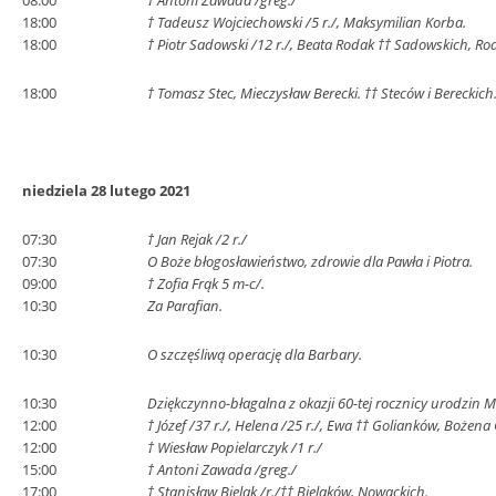
08:00
† Antoni Zawada /greg./
18:00
† Tadeusz Wojciechowski /5 r./, Maksymilian Korba.
18:00
† Piotr Sadowski /12 r./, Beata Rodak †† Sadowskich, R
18:00
† Tomasz Stec, Mieczysław Berecki. †† Steców i Bereckich
niedziela 28 lutego 2021
07:30
† Jan Rejak /2 r./
07:30
O Boże błogosławieństwo, zdrowie dla Pawła i Piotra.
09:00
† Zofia Frąk 5 m-c/.
10:30
Za Parafian.
10:30
O szczęśliwą operację dla Barbary.
10:30
Dziękczynno-błagalna z okazji 60-tej rocznicy urodzin M
12:00
† Józef /37 r./, Helena /25 r./, Ewa †† Golianków, Bożen
12:00
† Wiesław Popielarczyk /1 r./
15:00
† Antoni Zawada /greg./
17:00
† Stanisław Bielak /r./†† Bielaków, Nowackich.