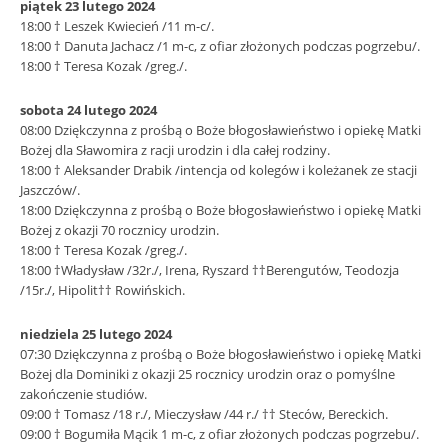
piątek 23 lutego 2024
18:00 † Leszek Kwiecień /11 m-c/.
18:00 † Danuta Jachacz /1 m-c, z ofiar złożonych podczas pogrzebu/.
18:00 † Teresa Kozak /greg./.
sobota 24 lutego 2024
08:00 Dziękczynna z prośbą o Boże błogosławieństwo i opiekę Matki
Bożej dla Sławomira z racji urodzin i dla całej rodziny.
18:00 † Aleksander Drabik /intencja od kolegów i koleżanek ze stacji
Jaszczów/.
18:00 Dziękczynna z prośbą o Boże błogosławieństwo i opiekę Matki
Bożej z okazji 70 rocznicy urodzin.
18:00 † Teresa Kozak /greg./.
18:00 †Władysław /32r./, Irena, Ryszard ††Berengutów, Teodozja
/15r./, Hipolit†† Rowińskich.
niedziela 25 lutego 2024
07:30 Dziękczynna z prośbą o Boże błogosławieństwo i opiekę Matki
Bożej dla Dominiki z okazji 25 rocznicy urodzin oraz o pomyślne
zakończenie studiów.
09:00 † Tomasz /18 r./, Mieczysław /44 r./ †† Steców, Bereckich.
09:00 † Bogumiła Mącik 1 m-c, z ofiar złożonych podczas pogrzebu/.