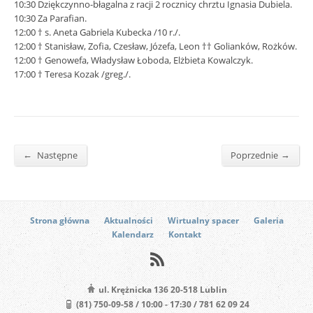
10:30 Dziękczynno-błagalna z racji 2 rocznicy chrztu Ignasia Dubiela.
10:30 Za Parafian.
12:00 † s. Aneta Gabriela Kubecka /10 r./.
12:00 † Stanisław, Zofia, Czesław, Józefa, Leon †† Golianków, Rożków.
12:00 † Genowefa, Władysław Łoboda, Elżbieta Kowalczyk.
17:00 † Teresa Kozak /greg./.
←
→
Następne
Poprzednie
Strona główna
Aktualności
Wirtualny spacer
Galeria
Kalendarz
Kontakt
ul. Krężnicka 136 20-518 Lublin
(81) 750-09-58 / 10:00 - 17:30 / 781 62 09 24