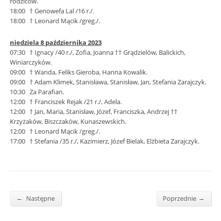
rodziców.
18:00 † Genowefa Lal /16 r./.
18:00 † Leonard Mącik /greg./.
niedziela 8 października 2023
07:30 † Ignacy /40 r./, Zofia, Joanna †† Grądzielów, Balickich,
Winiarczyków.
09:00 † Wanda, Feliks Gieroba, Hanna Kowalik.
09:00 † Adam Klimek, Stanisława, Stanisław, Jan, Stefania Zarajczyk.
10:30 Za Parafian.
12:00 † Franciszek Rejak /21 r./, Adela.
12:00 † Jan, Maria, Stanisław, Józef, Franciszka, Andrzej ††
Krzyżaków, Biszczaków, Kunaszewskich.
12:00 † Leonard Mącik /greg./.
17:00 † Stefania /35 r./, Kazimierz, Józef Bielak, Elżbieta Zarajczyk.
←
→
Następne
Poprzednie