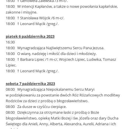
18:00 † Genowefa Zalewska /3 m-c/.
18:00 W intencji Kapłanów, a także o nowe powołania kapłańskie,
zakonne i misyjne.
18:00 † Stanisława Wójcik /6 m-c/.
18:00 † Leonard Mącik /greg./.
piątek 6 października 2023
16:30
18:00 Wynagradzająca Najświętszemu Sercu Pana Jezusa.
18:00 O wiarę, nadzieję i miłość dla dzieci i młodzieży.
18:00 † Barbara Lipiec /1 m-c/, Wojciech Lipiec, Ludwika, Tomasz
Lipiec.
18:00 † Leonard Mącik /greg./.
sobota 7 października 2023
08:00 Wynagradzająca Niepokalanemu Sercu Maryi
w podziękowaniu za powstanie dwóch Róż Różańcowych modlitwy
Rodziców za dzieci z prośbą o błogosławieństwo.
08:00 Za dusze w czyśćcu cierpiące.
08:00 Dziękczynna za otrzymane łaski z prośbą o Boże
błogosławieństwo, opiekę Matki Bożej i św. Józefa oraz dary Ducha
Świętego dla Anieli, Anny, Alberta, Alexandra, Aurelii, Adriana i ich