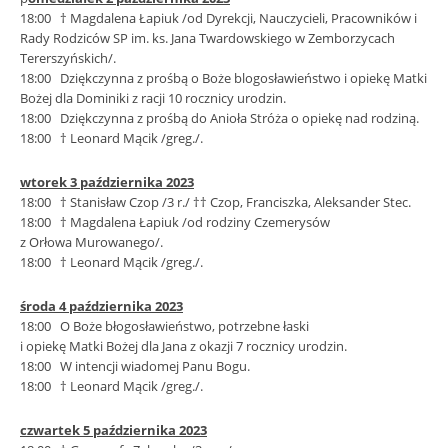
18:00 † Magdalena Łapiuk /od Dyrekcji, Nauczycieli, Pracowników i
Rady Rodziców SP im. ks. Jana Twardowskiego w Zemborzycach
Tererszyńskich/.
18:00 Dziękczynna z prośbą o Boże blogosławieństwo i opiekę Matki
Bożej dla Dominiki z racji 10 rocznicy urodzin.
18:00 Dziękczynna z prośbą do Anioła Stróża o opiekę nad rodziną.
18:00 † Leonard Mącik /greg./.
wtorek 3 października 2023
18:00 † Stanisław Czop /3 r./ †† Czop, Franciszka, Aleksander Stec.
18:00 † Magdalena Łapiuk /od rodziny Czemerysów
z Orłowa Murowanego/.
18:00 † Leonard Mącik /greg./.
środa 4 października 2023
18:00 O Boże błogosławieństwo, potrzebne łaski
i opiekę Matki Bożej dla Jana z okazji 7 rocznicy urodzin.
18:00 W intencji wiadomej Panu Bogu.
18:00 † Leonard Mącik /greg./.
czwartek 5 października 2023