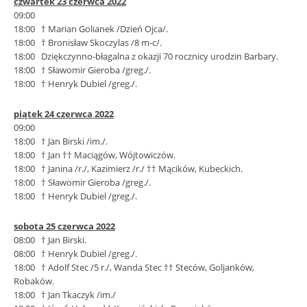
czwartek 23 czerwca 2022
09:00
18:00 † Marian Golianek /Dzień Ojca/.
18:00 † Bronisław Skoczylas /8 m-c/.
18:00 Dziękczynno-błagalna z okazji 70 rocznicy urodzin Barbary.
18:00 † Sławomir Gieroba /greg./.
18:00 † Henryk Dubiel /greg./.
piątek 24 czerwca 2022
09:00
18:00 † Jan Birski /im./.
18:00 † Jan †† Maciągów, Wójtowiczów.
18:00 † Janina /r./, Kazimierz /r./ †† Mącików, Kubeckich.
18:00 † Sławomir Gieroba /greg./.
18:00 † Henryk Dubiel /greg./.
sobota 25 czerwca 2022
08:00 † Jan Birski.
08:00 † Henryk Dubiel /greg./.
18:00 † Adolf Stec /5 r./, Wanda Stec †† Steców, Goljanków,
Robaków.
18:00 † Jan Tkaczyk /im./