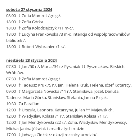
sobota 27 stycznia 2024
08:00 † Zofia Mamrot /greg./.
18:00 † Zofia Górka.
18:00 † Zofia Kołodziejczyk /11 m-c/.
18:00 † Lucyna Frankowska /3 m-c, intencja od współpracowników
biblioteki/.
18:00 † Robert Wybraniec /1 r./.
niedziela 28 stycznia 2024
07:30 † Jan /50 r./, Maria /34 r./ Pyszniak †† Pyszniaków, Birskich,
Wróblów.
07:30 † Zofia Mamrot /greg./.
09:00 † Tadeusz Kruk /5 r./, Jan, Helena Kruk, Helena, Józef Kotarscy.
09:00 † Małgorzata Nowicka /11 r./, Stanisława, Józef, Danuta,
Tadeusz, Maria Górka, Stanisław, Stefania, Janina Piejak.
10:30 Za Parafian.
12:00 † Urszula, Leonora, Katarzyna, Julian †† Majewskich.
12:00 † Władysław Kolasa /1 r./, Stanisław Kolasa /1 r./.
12:00 † Jan Mendykowski /22 r./, Zofia, Władysław Mendykowscy,
Michał, Janina Jóźwiak i zmarli z tych rodzin.
17:00 † Jadwiga Ciołek /z okazji rocznicy urodzin/.