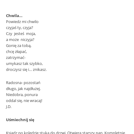
Chwila…
Powiedz mi chwilo
czyjaś ty, czyja?
Czy jesteś moja,
a może niczyja?
Gonię za tobą,
chcę złapać,
zatrzymać-
umykasz tak szybko,
droczysz się i… znikasz.
Radosna- pozostań
długo, jak najdłużej.
Niedobra, ponura
oddal się, nie wracaj!
J.D.
Uśmiechnij się
Ksiądz po kolędzie stuka do drzwi. Otwiera starszy pan. Kompletnie