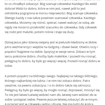
to co chciałbyś zobaczyć. Bóg szanuje człowieka! Każdego! Bo widzi
dobrze! Widzi to dobro, które w nim jest, nawet jeśli to jest
odrobinka pogrążona w morzu nieprawości. Bóg szanuje człowieka.
Dlatego każdy z nas także powinien szanować człowieka. Każdego
człowieka. Możemy się różnić, spierać, nawet walczyć ze sobą, ale
nigdy nie może to przekreślić szacunku do człowieka. Gdy człowiek
się rodzi jest malutki, potem rośnie i staje się duży.
Dzisiaj Jezus jako dziecię owijany jest w pieluszki kładziony w żłobie.
Jutro weźmie krzyż i wejdzie na Golgotę, i zbawi świat. Otwórz oczy i
popatrz! Najpierw na siebie. Spojrzyj w swoje serce. Zobacz w tym
sercu położone dobro, choćby było maleńkie. I pozwól mu rosnąć,
pielęgnuj to dobro, by było go więcej i więcej. Pozwól rosnąć dobru w
tobie.
A potem popatrz na bliźniego swego. Najlepiej na takiego bliźniego,
którego najbardziej nie lubisz. I w nim też zobacz dobro. Patrz
uważnie, na pewno zobaczysz. I o to dobro także się zatroszcz.
Pielęgnuj, by było go więcej, by mogło rosnąć, dojrzewać, mnożyć się.
To nie jest łatwe! Łatwiej widzieć nam zło, łatwiej nam widzieć zło w
sobie i potępiać siebie. Pewnie jeszcze łatwiej zobaczyć zło w innym.
A przecież jest w człowieku jedno i drugie. Nie ma ludzi do końca