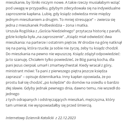
mieszkanie, by lśniło niczym nowe. A takie rzeczy musiałabym wziąć
pod uwagę w przypadku, gdybym zdecydowała się na indywidualne
zaproszenie kapłana. Lubię, gdy ksiądz odwiedza mnie między
jednym mieszkaniem a drugim. To mniej stresujące” – zwierza się
jedna z mieszkanek Podbeskidzia – żona i matka.
Urszula Rogólska z „Gościa Niedzielnego” przytacza historię z parafii,
gdzie kolęda była „na zaproszenie”. „Ksiądz miał odwiedzić dwa
mieszkania: na parterze i ostatnim piętrze. W drodze na górę natknął
się na panią, która rzuciła: Ja sobie nie życzę, żeby tu ksiądz chodził.
Do mieszkania na pewno nie wpuszczę. Ksiądz zdążył odpowiedzieć:
Ja to szanuję. Chciałem tylko powiedzieć, że Bóg panią kocha, dla
pani Jezus cierpiał, umarł i zmartwychwstał. Kiedy wracał z góry,
ministrant mówi: Ta pani z pierwszego piętra jeszcze księdza
zaprasza” – opisuje dziennikarka. Inny kapłan opowiada, że po
prostu bał się chodzić „po kolędzie” do domów na osiedlu o bardzo
złej sławie. Gdyby jednak pewnego dnia, dawno temu, nie wszedł do
jednego
z tych odrapanych i odstręczających mieszkań, mężczyzna, który
tam umierał, nie wyspowiadałby się przed śmiercią.
Internetowy Dziennik Katolicki z 22.12.2023