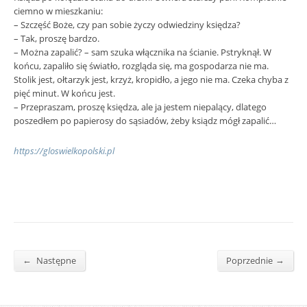
ciemno w mieszkaniu:
– Szczęść Boże, czy pan sobie życzy odwiedziny księdza?
– Tak, proszę bardzo.
– Można zapalić? – sam szuka włącznika na ścianie. Pstryknął. W
końcu, zapaliło się światło, rozgląda się, ma gospodarza nie ma.
Stolik jest, ołtarzyk jest, krzyż, kropidło, a jego nie ma. Czeka chyba z
pięć minut. W końcu jest.
– Przepraszam, proszę księdza, ale ja jestem niepalący, dlatego
poszedłem po papierosy do sąsiadów, żeby ksiądz mógł zapalić…
https://gloswielkopolski.pl
←
→
Następne
Poprzednie