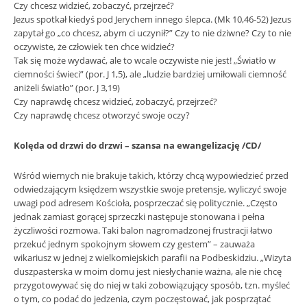
Czy chcesz widzieć, zobaczyć, przejrzeć?
Jezus spotkał kiedyś pod Jerychem innego ślepca. (Mk 10,46-52) Jezus
zapytał go „co chcesz, abym ci uczynił?” Czy to nie dziwne? Czy to nie
oczywiste, że człowiek ten chce widzieć?
Tak się może wydawać, ale to wcale oczywiste nie jest! „Światło w
ciemności świeci” (por. J 1,5), ale „ludzie bardziej umiłowali ciemność
aniżeli światło” (por. J 3,19)
Czy naprawdę chcesz widzieć, zobaczyć, przejrzeć?
Czy naprawdę chcesz otworzyć swoje oczy?
Kolęda od drzwi do drzwi
– szansa na ewangelizację /CD/
Wśród wiernych nie brakuje takich, którzy chcą wypowiedzieć przed
odwiedzającym księdzem wszystkie swoje pretensje, wyliczyć swoje
uwagi pod adresem Kościoła, posprzeczać się politycznie. „Często
jednak zamiast gorącej sprzeczki następuje stonowana i pełna
życzliwości rozmowa. Taki balon nagromadzonej frustracji łatwo
przekuć jednym spokojnym słowem czy gestem” – zauważa
wikariusz w jednej z wielkomiejskich parafii na Podbeskidziu. „Wizyta
duszpasterska w moim domu jest niesłychanie ważna, ale nie chcę
przygotowywać się do niej w taki zobowiązujący sposób, tzn. myśleć
o tym, co podać do jedzenia, czym poczęstować, jak posprzątać