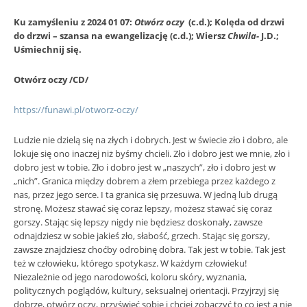
Ku zamyśleniu z 2024 01 07:
Otwórz oczy
(c.d.);
Kolęda od drzwi
do drzwi
– szansa na ewangelizację (c.d.); Wiersz
Chwila-
J.D.;
Uśmiechnij się.
Otwórz oczy /CD/
https://funawi.pl/otworz-oczy/
Ludzie nie dzielą się na złych i dobrych. Jest w świecie zło i dobro, ale
lokuje się ono inaczej niż byśmy chcieli. Zło i dobro jest we mnie, zło i
dobro jest w tobie. Zło i dobro jest w „naszych”, zło i dobro jest w
„nich”. Granica między dobrem a złem przebiega przez każdego z
nas, przez jego serce. I ta granica się przesuwa. W jedną lub drugą
stronę. Możesz stawać się coraz lepszy, możesz stawać się coraz
gorszy. Stając się lepszy nigdy nie będziesz doskonały, zawsze
odnajdziesz w sobie jakieś zło, słabość, grzech. Stając się gorszy,
zawsze znajdziesz choćby odrobinę dobra. Tak jest w tobie. Tak jest
też w człowieku, którego spotykasz. W każdym człowieku!
Niezależnie od jego narodowości, koloru skóry, wyznania,
politycznych poglądów, kultury, seksualnej orientacji. Przyjrzyj się
dobrze, otwórz oczy, przyświeć sobie i chciej zobaczyć to co jest a nie