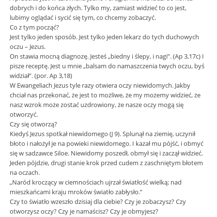
dobrych i do końca złych. Tylko my, zamiast widzieć to co jest,
lubimy oglądać i sycić się tym, co chcemy zobaczyć.
Co z tym począć?
Jest tylko jeden sposób. Jest tylko jeden lekarz do tych duchowych
oczu – Jezus.
On stawia mocną diagnozę. Jesteś „biedny i ślepy, i nagi”. (Ap 3,17c) I
pisze receptę. Jest u mnie „balsam do namaszczenia twych oczu, byś
widział”. (por. Ap 3,18)
W Ewangeliach Jezus tyle razy otwiera oczy niewidomych. Jakby
chciał nas przekonać, że jest to możliwe, że my możemy widzieć, że
nasz wzrok może zostać uzdrowiony, że nasze oczy mogą się
otworzyć.
Czy się otworzą?
Kiedyś Jezus spotkał niewidomego (J 9). Splunął na ziemię, uczynił
błoto i nałożył je na powieki niewidomego. I kazał mu pójść, i obmyć
się w sadzawce Siloe. Niewidomy poszedł, obmył się i zaczął widzieć.
Jeden pójdzie, drugi stanie krok przed cudem z zaschniętym błotem
na oczach.
„Naród kroczący w ciemnościach ujrzał światłość wielką; nad
mieszkańcami kraju mroków światło zabłysło.”
Czy to światło wzeszło dzisiaj dla ciebie? Czy je zobaczysz? Czy
otworzysz oczy? Czy je namaścisz? Czy je obmyjesz?