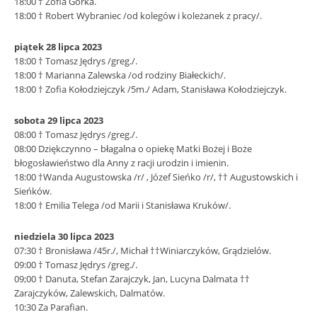
18:00 † Zofia Górka.
18:00 † Robert Wybraniec /od kolegów i koleżanek z pracy/.
piątek 28 lipca 2023
18:00 † Tomasz Jędrys /greg./.
18:00 † Marianna Zalewska /od rodziny Białeckich/.
18:00 † Zofia Kołodziejczyk /5m./ Adam, Stanisława Kołodziejczyk.
sobota 29 lipca 2023
08:00 † Tomasz Jędrys /greg./.
08:00 Dziękczynno – błagalna o opiekę Matki Bożej i Boże
błogosławieństwo dla Anny z racji urodzin i imienin.
18:00 †Wanda Augustowska /r/ , Józef Sieńko /r/, †† Augustowskich i
Sieńków.
18:00 † Emilia Telega /od Marii i Stanisława Kruków/.
niedziela 30 lipca 2023
07:30 † Bronisława /45r./, Michał ††Winiarczyków, Grądzielów.
09:00 † Tomasz Jędrys /greg./.
09;00 † Danuta, Stefan Zarajczyk, Jan, Lucyna Dalmata ††
Zarajczyków, Zalewskich, Dalmatów.
10:30 Za Parafian.