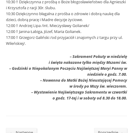
10:30 † Dziękczynna z prośbą o Boże błogosławieństwo dla Agnieszki
i Krzysztofa z racji 30r. ślubu.
10:30 Dziękczynno błagalna z prośba o zdrowie i dobrą naukę dla
dzieci, dobrą pracę i Madre decyzje życiowe.
12:00 † Andrzej Lipa /int. Mieczysławy Golianek/
12:00 † Janina Łabiga, Józef, Maria Golianek.
17:00 † Grzegorz Galiński /od przyjaciół i znajomych z targu przy ul.
Wileńskiej/.
– Sakrament Pokuty w niedzielę
i święta nakazane tylko między Mszami św.
– Godzinki o Niepokalanym Poczęciu Najświętszej Maryi Panny w
niedziele o godz. 7.00.
– Nowenna do Matki Bożej Nieustającej Pomocy
w środy po Mszy św. wieczorem.
– Wystawienie Najświętszego Sakramentu w czwartki
o godz. 17-tej i w soboty od 8.30 do 18.00.
←
→
Następne
Poprzednie