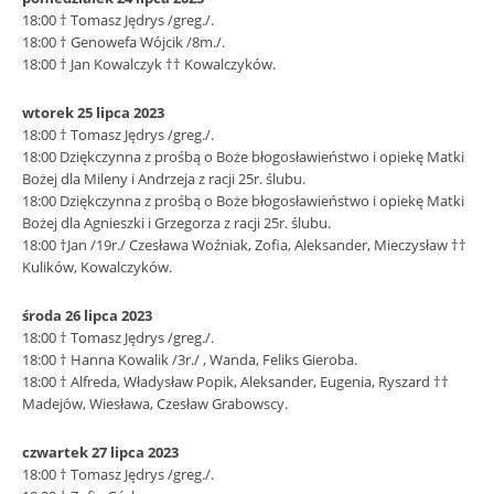
18:00 † Tomasz Jędrys /greg./.
18:00 † Genowefa Wójcik /8m./.
18:00 † Jan Kowalczyk †† Kowalczyków.
wtorek 25 lipca 2023
18:00 † Tomasz Jędrys /greg./.
18:00 Dziękczynna z prośbą o Boże błogosławieństwo i opiekę Matki
Bożej dla Mileny i Andrzeja z racji 25r. ślubu.
18:00 Dziękczynna z prośbą o Boże błogosławieństwo i opiekę Matki
Bożej dla Agnieszki i Grzegorza z racji 25r. ślubu.
18:00 †Jan /19r./ Czesława Woźniak, Zofia, Aleksander, Mieczysław ††
Kulików, Kowalczyków.
środa 26 lipca 2023
18:00 † Tomasz Jędrys /greg./.
18:00 † Hanna Kowalik /3r./ , Wanda, Feliks Gieroba.
18:00 † Alfreda, Władysław Popik, Aleksander, Eugenia, Ryszard ††
Madejów, Wiesława, Czesław Grabowscy.
czwartek 27 lipca 2023
18:00 † Tomasz Jędrys /greg./.