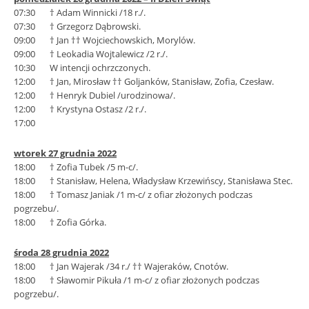
07:30 † Adam Winnicki /18 r./.
07:30 † Grzegorz Dąbrowski.
09:00 † Jan †† Wojciechowskich, Morylów.
09:00 † Leokadia Wojtalewicz /2 r./.
10:30 W intencji ochrzczonych.
12:00 † Jan, Mirosław †† Goljanków, Stanisław, Zofia, Czesław.
12:00 † Henryk Dubiel /urodzinowa/.
12:00 † Krystyna Ostasz /2 r./.
17:00
wtorek 27 grudnia 2022
18:00 † Zofia Tubek /5 m-c/.
18:00 † Stanisław, Helena, Władysław Krzewińscy, Stanisława Stec.
18:00 † Tomasz Janiak /1 m-c/ z ofiar złożonych podczas
pogrzebu/.
18:00 † Zofia Górka.
środa 28 grudnia 2022
18:00 † Jan Wajerak /34 r./ †† Wajeraków, Cnotów.
18:00 † Sławomir Pikuła /1 m-c/ z ofiar złożonych podczas
pogrzebu/.