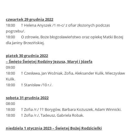
czwartek 29 grudnia 2022
18:00 † Helena Anyszek /1 m-c/ z ofiar złożonych podczas
pogrzebu/.
18:00 O zdrowie, Boże błogosławieństwo oraz opiekę Matki Bożej
dla Janiny Brzezińskiej.
piątek 30 grudnia 2022
– Święto Świętej Rodziny Jezusa, Maryi i Józefa
09:00
18:00 † Czesława, Jan Woźniak, Zofia, Aleksander Kulik, Mieczysław
Kulik.
18:00 † Stanisław /10 r./.
sobota 31 grudnia 2022
08:00
18:00 † Zofia /r./ †† Borygów, Barbara Kożuszek, Adam Winnicki.
18:00 † Zofia /r./, Tadeusz, Gabriela Robak.
niedziela 1 stycznia 2023 – Świętej Bożej Rodzicielki