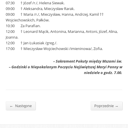
07:30 † Józef /r./, Helena Siewak.
09:00 † Aleksandra, Mieczysław Rarak.
09:00 † Maria /r./, Mieczysław, Hanna, Andrzej, Kamil ††
Wojciechowskich, Pałków.
10:30 Za Parafian.
12:00 † Leonard Mącik, Antonina, Marianna, Antoni, Józef, Alina,
Joanna.
12:00 † Jan Łukasiak /greg./.
17:00 † Mieczysław Wojciechowski /imieninowa/, Zofia.
– Sakrament Pokuty między Mszami św.
– Godzinki o Niepokalanym Poczęciu Najświętszej Maryi Panny w
niedziele o godz. 7.00.
←
→
Następne
Poprzednie