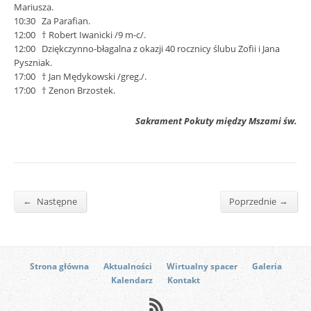
Mariusza.
10:30 Za Parafian.
12:00 † Robert Iwanicki /9 m-c/.
12:00 Dziękczynno-błagalna z okazji 40 rocznicy ślubu Zofii i Jana
Pyszniak.
17:00 † Jan Mędykowski /greg./.
17:00 † Zenon Brzostek.
Sakrament Pokuty między Mszami św.
←
→
Następne
Poprzednie
Strona główna
Aktualności
Wirtualny spacer
Galeria
Kalendarz
Kontakt