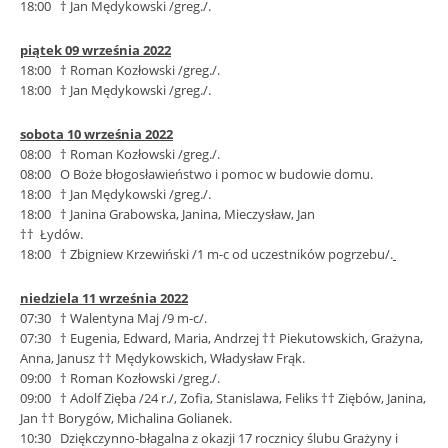
18:00 † Jan Mędykowski /greg./.
piątek 09 września 2022
18:00 † Roman Kozłowski /greg./.
18:00 † Jan Mędykowski /greg./.
sobota 10 września 2022
08:00 † Roman Kozłowski /greg./.
08:00 O Boże błogosławieństwo i pomoc w budowie domu.
18:00 † Jan Mędykowski /greg./.
18:00 † Janina Grabowska, Janina, Mieczysław, Jan
†† Łydów.
18:00 † Zbigniew Krzewiński /1 m-c od uczestników pogrzebu/.
niedziela 11 września 2022
07:30 † Walentyna Maj /9 m-c/.
07:30 † Eugenia, Edward, Maria, Andrzej †† Piekutowskich, Grażyna,
Anna, Janusz †† Mędykowskich, Władysław Frąk.
09:00 † Roman Kozłowski /greg./.
09:00 † Adolf Zięba /24 r./, Zofia, Stanislawa, Feliks †† Ziębów, Janina,
Jan †† Borygów, Michalina Golianek.
10:30 Dziękczynno-błagalna z okazji 17 rocznicy ślubu Grażyny i