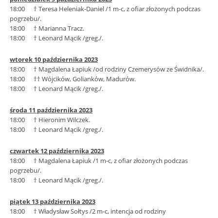
18:00 † Teresa Heleniak-Daniel /1 m-c, z ofiar złożonych podczas
pogrzebu/.
18:00 † Marianna Tracz.
18:00 † Leonard Mącik /greg./.
wtorek 10 października 2023
18:00 † Magdalena Łapiuk /od rodziny Czemerysów ze Świdnika/.
18:00 †† Wójcików, Golianków, Madurów.
18:00 † Leonard Mącik /greg./.
środa 11 października 2023
18:00 † Hieronim Wilczek.
18:00 † Leonard Mącik /greg./.
czwartek 12 października 2023
18:00 † Magdalena Łapiuk /1 m-c, z ofiar złożonych podczas
pogrzebu/.
18:00 † Leonard Mącik /greg./.
piątek 13 października 2023
18:00 † Władysław Sołtys /2 m-c, intencja od rodziny