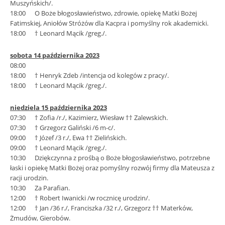
Muszyńskich/.
18:00 O Boże błogosławieństwo, zdrowie, opiekę Matki Bożej
Fatimskiej, Aniołów Stróżów dla Kacpra i pomyślny rok akademicki.
18:00 † Leonard Mącik /greg./.
sobota 14 października 2023
08:00
18:00 † Henryk Zdeb /intencja od kolegów z pracy/.
18:00 † Leonard Mącik /greg./.
niedziela 15 października 2023
07:30 † Zofia /r./, Kazimierz, Wiesław †† Zalewskich.
07:30 † Grzegorz Galiński /6 m-c/.
09:00 † Józef /3 r./, Ewa †† Zielińskich.
09:00 † Leonard Mącik /greg./.
10:30 Dziękczynna z prośbą o Boże błogosławieństwo, potrzebne
łaski i opiekę Matki Bożej oraz pomyślny rozwój firmy dla Mateusza z
racji urodzin.
10:30 Za Parafian.
12:00 † Robert Iwanicki /w rocznicę urodzin/.
12:00 † Jan /36 r./, Franciszka /32 r./, Grzegorz †† Materków,
Żmudów, Gierobów.