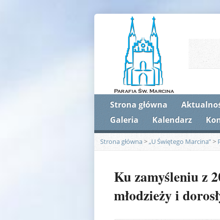
Strona główna
Aktualnoś
Galeria
Kalendarz
Kon
Strona główna
>
„U Świętego Marcina”
>
Ku zamyśleniu z 20
młodzieży i doros