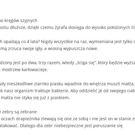
mo kręgów szyjnych
ostu dłuższe, dzięki czemu żyrafa dosięga do wysoko położonych liśc
ch opadają co 4 lata? Nigdy wszystkie na raz, wymieniana jest tylko
imą zrzuca swoje igły, a wiosną wypuszcza nowe.
zony jest po dwa, trzy razem, wtedy „ściga się”, który będzie wyżs
h modrzew karłowacieje.
dy nieszkodliwe ziarnko piasku wpadnie do wnętrza muszli małża, t
jak nasz organizm traktuje bakterie. Aby oddzielić je od swojego cia
małża nie styka się już z piaskiem.
 zebry są zebrane
 oczach drapieżnika zlewają się one ze sobą i nie jest on w stanie
takować. Dlatego dla zebr niebezpieczne jest poruszanie się