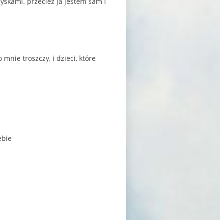
yskami. przecież ja jestem sam i
mnie troszczy, i dzieci, które
ebie