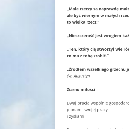
„Małe rzeczy są naprawdę małe
ale być wiernym w małych rzec
to wielka rzecz.”
„Nieszczerość jest wrogiem każ
„Ten, który cię stworzył wie ró
co ma z tobą zrobić.”
„Źródłem wszelkiego grzechu je
św. Augustyn
Ziarno miłości
Dwaj bracia wspólnie gospodarow
plonami swojej pracy
i zyskami.