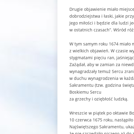
Drugie objawienie miało miejsce
dobrodziejstwa i łaski, jakie pr
Jego miłości i będzie dla ludzi
w ostatnich czasach”. Wśród róż
W tym samym roku 1674 miało mi
z wielkich objawień. W czasie w
stygmatami pięciu ran, jaśnieją
Zażądał, aby w zamian za niewdz
wynagradzały temuż Sercu zrani
w duchu wynagrodzenia w każdą
Sakramentu (tzw. godzina święt
Boskiemu Sercu
za grzechy i oziębłość ludzką.
Wreszcie w piątek po oktawie Bo
10 czerwca 1675 roku, nastąpiło
Najświętszego Sakramentu, ukazał
że nie szczędziło niczego aż do 