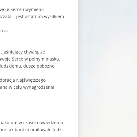
woje Serce i wymienił
orzata – jest ostatnim wysiłkiem
rca.
„jaśniejący chwałą, ze
ł swoje Serce w pełnym blasku.
i ludzkiemu, dusze pobożne
doracja Najświętszego
owana w celu wynagrodzenia
ernakulum w czasie nawiedzenia
tóre tak bardzo umiłowało ludzi,