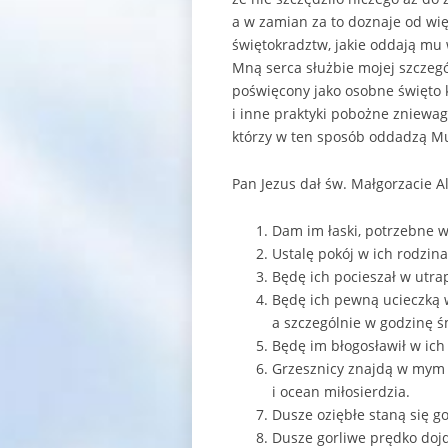
a w zamian za to doznaje od więk
świętokradztw, jakie oddają mu 
Mną serca służbie mojej szczegó
poświęcony jako osobne święto 
i inne praktyki pobożne zniewag,
którzy w ten sposób oddadzą Mu 
Pan Jezus dał św. Małgorzacie Al
Dam im łaski, potrzebne w 
Ustalę pokój w ich rodzina
Będę ich pocieszał w utra
Będę ich pewną ucieczką w
a szczególnie w godzinę ś
Będę im błogosławił w ich
Grzesznicy znajdą w mym 
i ocean miłosierdzia.
Dusze oziębłe staną się go
Dusze gorliwe prędko dojd