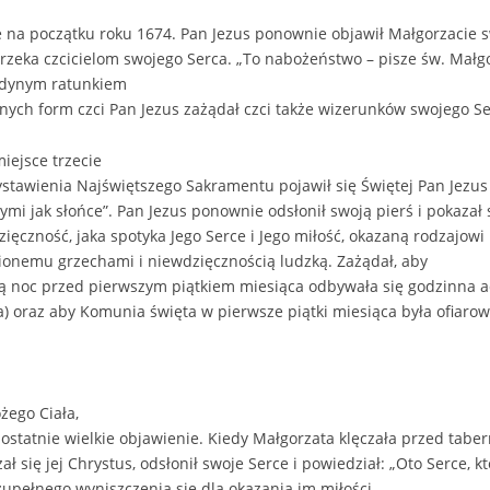
 na początku roku 1674. Pan Jezus ponownie objawił Małgorzacie s
zyrzeka czcicielom swojego Serca. „To nabożeństwo – pisze św. Małg
 jedynym ratunkiem
nych form czci Pan Jezus zażądał czci także wizerunków swojego Se
ejsce trzecie
ystawienia Najświętszego Sakramentu pojawił się Świętej Pan Jezus 
cymi jak słońce”. Pan Jezus ponownie odsłonił swoją pierś i pokaza
ięczność, jaka spotyka Jego Serce i Jego miłość, okazaną rodzajow
onemu grzechami i niewdzięcznością ludzką. Zażądał, aby
 noc przed pierwszym piątkiem miesiąca odbywała się godzinna a
a) oraz aby Komunia święta w pierwsze piątki miesiąca była ofiar
żego Ciała,
 ostatnie wielkie objawienie. Kiedy Małgorzata klęczała przed tab
 się jej Chrystus, odsłonił swoje Serce i powiedział: „Oto Serce, k
zupełnego wyniszczenia się dla okazania im miłości,