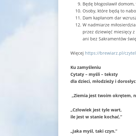
Będę błogosławił domom, 
Osoby, które będą to nab
Dam kapłanom dar wzrusza
W nadmiarze miłosierdzia
przez dziewięć miesięcy z 
ani bez Sakramentów święt
Więcej
https://brewiarz.pl/czyte
Ku zamyśleniu
Cytaty – myśli – teksty
dla dzieci, młodzieży i dorosły
„Ziemia jest twoim okrętem, ni
„Człowiek jest tyle wart,
ile jest w stanie kochać.”
„Jaka myśl, taki czyn.”