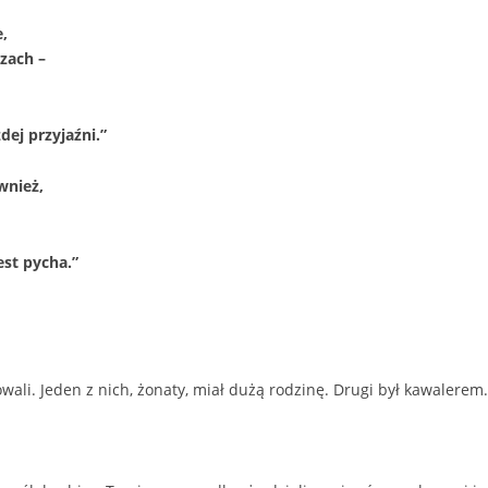
,
zach –
dej przyjaźni.”
wnież,
st pycha.”
ali. Jeden z nich, żonaty, miał dużą rodzinę. Drugi był kawalerem.