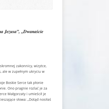
ana Jezusa”, „Dwanaście
kromnej zakonnicy, wizytce,
s, ale w zupełnym ukryciu w
oje Boskie Serce tak płonie
nie. Ono pragnie rozlać je za
rce Małgorzaty i umieścił je
ieszające słowa: „Dotąd nosiłaś