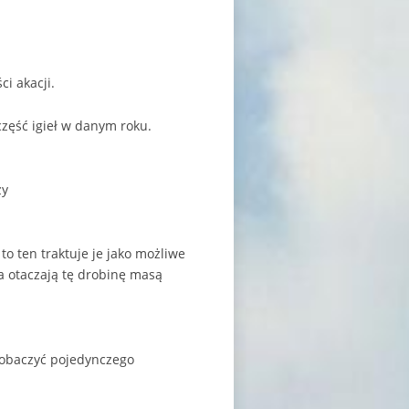
i akacji.
 część igieł w danym roku.
zy
o ten traktuje je jako możliwe
ła otaczają tę drobinę masą
 zobaczyć pojedynczego