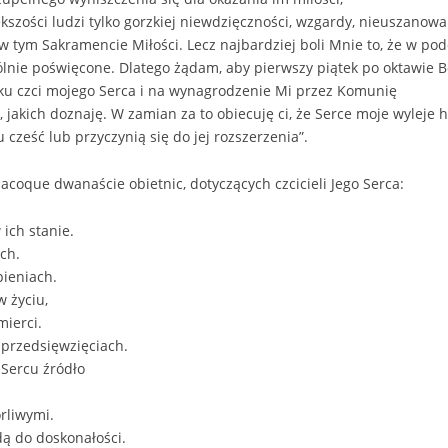
szości ludzi tylko gorzkiej niewdzięczności, wzgardy, nieuszanowan
w tym Sakramencie Miłości. Lecz najbardziej boli Mnie to, że w p
lnie poświęcone. Dlatego żądam, aby pierwszy piątek po oktawie B
ku czci mojego Serca i na wynagrodzenie Mi przez Komunię
 jakich doznaję. W zamian za to obiecuję ci, że Serce moje wyleje h
cześć lub przyczynią się do jej rozszerzenia”.
acoque dwanaście obietnic, dotyczących czcicieli Jego Serca:
ich stanie.
ch.
pieniach.
 życiu,
mierci.
 przedsięwzięciach.
Sercu źródło
rliwymi.
ą do doskonałości.