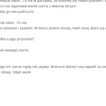
yślał sobie: „To nie w porządku, że dzielimy się równo plonami i z
 co noc wyjmował worek ziarna z własnej skrzyni
 żeby go tam podrzucić.
ał sobie: „To nie
o plonami i zyskami. W końcu jestem żonaty, mam żonę, która się o 
dba o jego przyszłość”.
rek swojego ziarna
czego ich ziarna nigdy nie ubywa. Wreszcie którejś nocy wpadli na si
 dzieje. Zdjęli worki