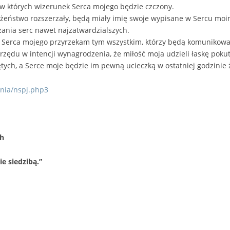
w których wizerunek Serca mojego będzie czczony.
ożeństwo rozszerzały, będą miały imię swoje wypisane w Sercu moi
nia serc nawet najzatwardzialszych.
 Serca mojego przyrzekam tym wszystkim, którzy będą komunikować
rzędu w intencji wynagrodzenia, że miłość moja udzieli łaskę pokut
ych, a Serce moje będzie im pewną ucieczką w ostatniej godzinie ż
lnia/nspj.php3
ch
e siedzibą.”