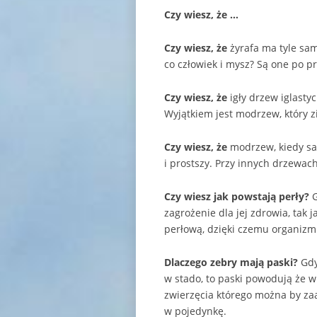
Czy wiesz, że …
Czy wiesz, że
żyrafa ma tyle sa
co człowiek i mysz? Są one po pr
Czy wiesz, że
igły drzew iglasty
Wyjątkiem jest modrzew, który z
Czy wiesz, że
modrzew, kiedy sad
i prostszy. Przy innych drzewac
Czy wiesz
jak powstają perły?
G
zagrożenie dla jej zdrowia, tak 
perłową, dzięki czemu organizm 
Dlaczego zebry mają paski?
Gdy
w stado, to paski powodują że w
zwierzęcia którego można by zaa
w pojedynkę.