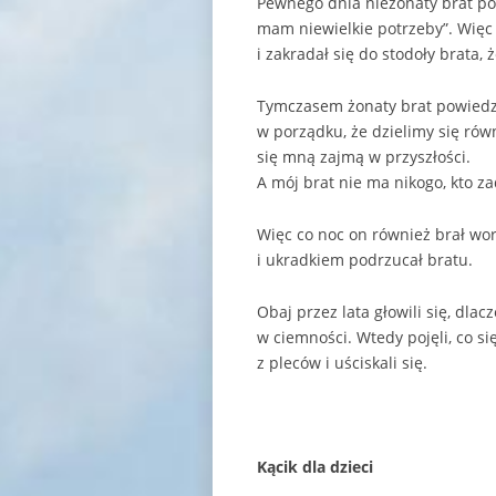
Pewnego dnia nieżonaty brat pom
mam niewielkie potrzeby”. Więc
i zakradał się do stodoły brata,
Tymczasem żonaty brat powiedzi
w porządku, że dzielimy się równ
się mną zajmą w przyszłości.
A mój brat nie ma nikogo, kto za
Więc co noc on również brał wo
i ukradkiem podrzucał bratu.
Obaj przez lata głowili się, dla
w ciemności. Wtedy pojęli, co się
z pleców i uściskali się.
Kącik dla dzieci