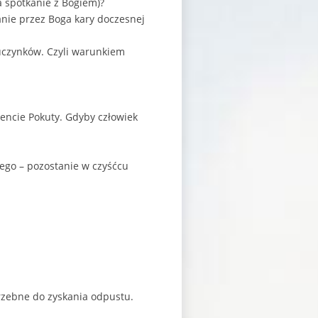
a spotkanie z Bogiem)?
anie przez Boga kary doczesnej
uczynków. Czyli warunkiem
encie Pokuty. Gdyby człowiek
ego – pozostanie w czyśćcu
trzebne do zyskania odpustu.