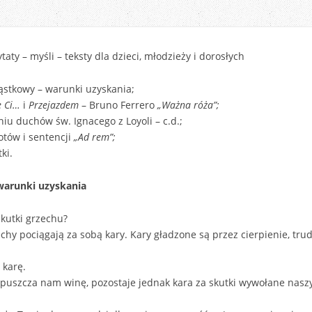
ty – myśli – teksty dla dzieci, młodzieży i dorosłych
ąstkowy – warunki uzyskania;
ę Ci…
i
Przejazdem
– Bruno Ferrero
„Ważna róża”;
iu duchów św. Ignacego z Loyoli – c.d.;
otów i sentencji
„Ad rem”;
ki.
warunki uzyskania
skutki grzechu?
hy pociągają za sobą kary. Kary gładzone są przez cierpienie, trudy
 karę.
puszcza nam winę, pozostaje jednak kara za skutki wywołane nasz