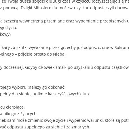
ę, że Twoja dusza spędzi dłuuugi czas w czyśćcu (oczyszczając się n
 z pomocą. Dzięki Miłosierdziu możesz uzyskać odpust, czyli darow
ją szczerą wewnętrzną przemianę oraz wypełnienie przepisanych 
go życia.
tkowy?
j kary za skutki wywołane przez grzechy już odpuszczone w Sakram
ełnego – pójdzie prosto do Nieba.
ry doczesnej. Gdyby człowiek zmarł po uzyskaniu odpustu cząstkow
ojego wyboru (należy go dokonać):
upełny dla siebie, uniknie kar czyśćcowych), lub
cu cierpiące.
 nikogo z żyjących.
wiek sam może zmienić swoje życie i wypełnić warunki, które są po
wać odpustu zupełnego za siebie i za zmarłych.