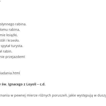
?
 słynnego rabina.
 domu rabina,
nie książki,
ół i krzesło.
spytał turysta.
ł rabin.
ynie przejazdem!
wiadania.html
w. Ignacego z Loyoli – c.d.
znania w pewnej mierze różnych poruszeń, jakie występują w duszy: