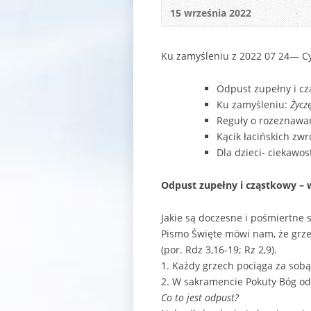
15 września 2022
Ku zamyśleniu z 2022 07 24— Cyta
Odpust zupełny i cz
Ku zamyśleniu:
Życz
Reguły o rozeznawan
Kącik łacińskich zwr
Dla dzieci- ciekawost
Odpust zupełny i cząstkowy – 
Jakie są doczesne i pośmiertne 
Pismo Święte mówi nam, że grzec
(por. Rdz 3,16-19; Rz 2,9).
1. Każdy grzech pociąga za sobą
2. W sakramencie Pokuty Bóg od
Co to jest odpust?