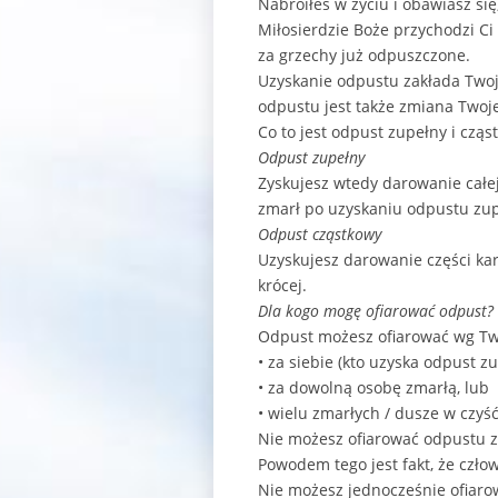
Nabroiłeś w życiu i obawiasz si
Miłosierdzie Boże przychodzi Ci
za grzechy już odpuszczone.
Uzyskanie odpustu zakłada Two
odpustu jest także zmiana Twoje
Co to jest odpust zupełny i cząs
Odpust zupełny
Zyskujesz wtedy darowanie całe
zmarł po uzyskaniu odpustu zup
Odpust cząstkowy
Uzyskujesz darowanie części ka
krócej.
Dla kogo mogę ofiarować odpust?
Odpust możesz ofiarować wg Tw
• za siebie (kto uzyska odpust z
• za dowolną osobę zmarłą, lub
• wielu zmarłych / dusze w czyść
Nie możesz ofiarować odpustu za
Powodem tego jest fakt, że czło
Nie możesz jednocześnie ofiaro