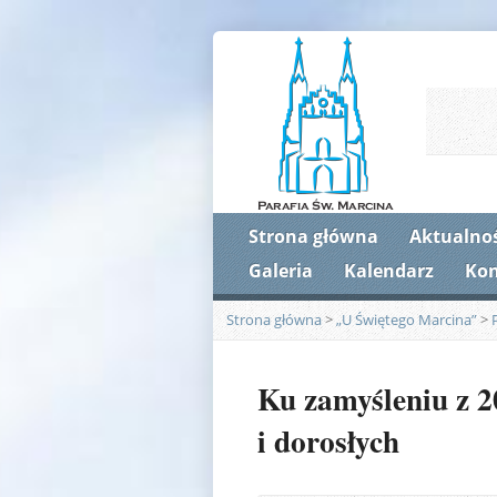
Strona główna
Aktualnoś
Galeria
Kalendarz
Kon
Strona główna
>
„U Świętego Marcina”
>
Ku zamyśleniu z 20
i dorosłych