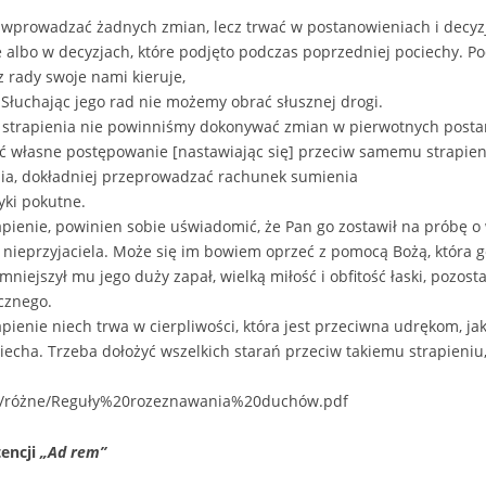
e wprowadzać żadnych zmian, lecz trwać w postanowieniach i decyz
e albo w decyzjach, które podjęto podczas poprzedniej pociechy. P
 rady swoje nami kieruje,
. Słuchając jego rad nie możemy obrać słusznej drogi.
s strapienia nie powinniśmy dokonywać zmian w pierwotnych posta
 własne postępowanie [nastawiając się] przeciw samemu strapieniu
nia, dokładniej przeprowadzać rachunek sumienia
yki pokutne.
apienie, powinien sobie uświadomić, że Pan go zostawił na próbę o w
ieprzyjaciela. Może się im bowiem oprzeć z pomocą Bożą, która g
niejszył mu jego duży zapał, wielką miłość i obfitość łaski, pozost
cznego.
apienie niech trwa w cierpliwości, która jest przeciwna udrękom, jak
ciecha. Trzeba dołożyć wszelkich starań przeciw takiemu strapieniu
y/różne/Reguły%20rozeznawania%20duchów.pdf
tencji
„Ad rem”