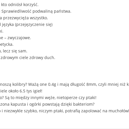
, kto odniósł korzyść.
 – Sprawiedliwość podwaliną państwa.
ca przezwycięża wszystko.
języka (przejęzyczenie się)
i.
ne – zwyczajowe.
etycka.
, lecz się sam.
 zdrowym ciele zdrowy duch.
znoszą kolibry? Ważą one 0.4g i mają długość 8mm, czyli mniej niż k
ele około 6.5 tys igieł!
o? Są to między innymi węże, nietoperze czy ptaki!
iszona kapusta i ogórki powstają dzięki bakteriom?
 i niezwykle szybko, niczym ptaki, potrafią zapolować na muchołówk