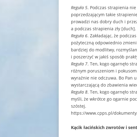
Reguła 5
. Podczas strapienia ni
poprzedzającym takie strapieni
prowadzi nas dobry duch i przez
a podczas strapienia zły [duch]
Reguła 6
. Zakładając, że podcza
pożyteczną odpowiednio zmienić
bardziej do modlitwy, rozmyśla
i poszerzyć w jakiś sposób prakt
Reguła 7
. Ten, kogo ogarnęło str
różnym poruszeniom i pokusom n
wyraźnie nie odczuwa. Bo Pan um
wystarczającą do zbawienia wie
Reguła 8
. Ten, kogo ogarnęło str
myśli, że wkrótce go ogarnie po
szóstej.
https://www.cpps.pl/dokument
Kącik łacińskich zwrotów i sen