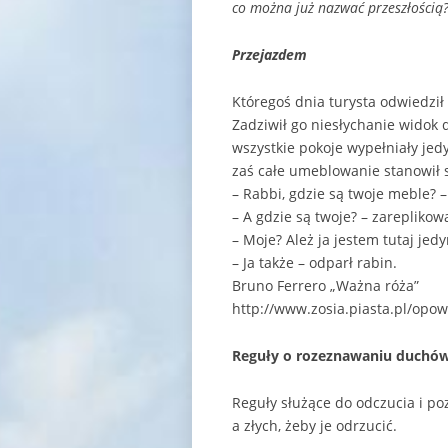
co można już nazwać przeszłością
Przejazdem
Któregoś dnia turysta odwiedził
Zadziwił go niesłychanie widok
wszystkie pokoje wypełniały jedy
zaś całe umeblowanie stanowił st
– Rabbi, gdzie są twoje meble? – 
– A gdzie są twoje? – zareplikowa
– Moje? Ależ ja jestem tutaj jed
– Ja także – odparł rabin.
Bruno Ferrero „Ważna róża”
http://www.zosia.piasta.pl/opo
Reguły o rozeznawaniu duchów ś
Reguły służące do odczucia i po
a złych, żeby je odrzucić.