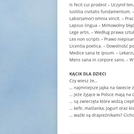
Is fecit cui prodest – Uczynił ten
Iustitia civitatis fundamentum.
Labor(amor) omnia vincit. – Pra
Lapsus lingua – Mimowolny błąd 
Lege artis. – Według prawa sztuk
Lex non scripts – Prawo niepisa
Licentia poetica. – Dowolność po
Medice sana te ipsum. – Lekarzu
Mens sana in corpore sano. – W
KĄCIK DLA DZIECI
Czy wiesz że…
… najmniejsze jajka na świecie 
… jeże żyjące w Polsce mają na ci
… są zwierzęta które widzą ciepł
… kefir, maślanka, jogurt oraz k
… ważki są drapieżnikami? Cicho