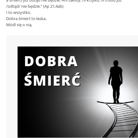
a śmierci już odtąd nie będzie. Ani żałoby, ni krzyku, ni trudu już
/odtąd/ nie będzie.” (Ap 21,4ab)
I to wszystko.
Dobra śmierć to łaska.
Módl się o nią.