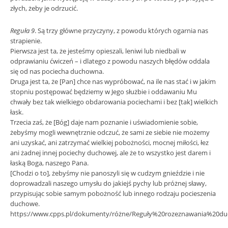
złych, żeby je odrzucić.
Reguła 9
. Są trzy główne przyczyny, z powodu których ogarnia nas
strapienie.
Pierwsza jest ta, że jesteśmy opieszali, leniwi lub niedbali w
odprawianiu ćwiczeń – i dlatego z powodu naszych błędów oddala
się od nas pociecha duchowna.
Druga jest ta, że [Pan] chce nas wypróbować, na ile nas stać i w jakim
stopniu postępować będziemy w Jego służbie i oddawaniu Mu
chwały bez tak wielkiego obdarowania pociechami i bez [tak] wielkich
łask.
Trzecia zaś, że [Bóg] daje nam poznanie i uświadomienie sobie,
żebyśmy mogli wewnętrznie odczuć, że sami ze siebie nie możemy
ani uzyskać, ani zatrzymać wielkiej pobożności, mocnej miłości, łez
ani żadnej innej pociechy duchowej, ale że to wszystko jest darem i
łaską Boga, naszego Pana.
[Chodzi o to], żebyśmy nie panoszyli się w cudzym gnieździe i nie
doprowadzali naszego umysłu do jakiejś pychy lub próżnej sławy,
przypisując sobie samym pobożność lub innego rodzaju pocieszenia
duchowe.
https://www.cpps.pl/dokumenty/różne/Reguły%20rozeznawania%20du