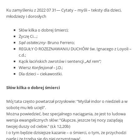
Ku zamyśleniu z 2022 07 31— Cytaty – myśli – teksty dla dzieci,
młodzieży i dorosłych
Słów kilka o dobrej śmierci;
Życzę Ci…;
Sąd ostateczny-
Bruno Ferrero;
REGUŁY O ROZEZNAWANIU DUCHÓW św. Ignacego z Loyoli –
c.d.;
Kącik łacińskich zwrotów i sentencji
„Ad rem”;
Wiersz
Konfesjonał –
J.D.;
Dla dzieci – ciekawostki.
Słów kilka o dobrej śmierci
Mój tata często powtarzał przysłowie: “Myślał indor o niedzieli a w
sobotę mu łeb ucięli”.
Można powiedzieć, bez specjalnego naciągania, że jest to ludowa
wersja ewangelicznych słów: “Głupcze, jeszcze tej nocy zażądają
twojej duszy od ciebie.” (Łk 12,20b)
I o tym będzie dzisiejsze kazanie – o śmierci, o tym, że przychodzi
nagle i że trzeba się do niej przygotować.