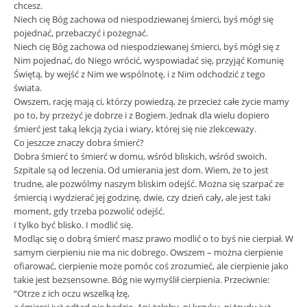
chcesz.
Niech cię Bóg zachowa od niespodziewanej śmierci, byś mógł się
pojednać, przebaczyć i pożegnać.
Niech cię Bóg zachowa od niespodziewanej śmierci, byś mógł się z
Nim pojednać, do Niego wrócić, wyspowiadać się, przyjąć Komunię
Świętą, by wejść z Nim we wspólnotę, i z Nim odchodzić z tego
świata.
Owszem, rację mają ci, którzy powiedzą, że przecież całe życie mamy
po to, by przeżyć je dobrze i z Bogiem. Jednak dla wielu dopiero
śmierć jest taką lekcją życia i wiary, której się nie zlekceważy.
Co jeszcze znaczy dobra śmierć?
Dobra śmierć to śmierć w domu, wśród bliskich, wśród swoich.
Szpitale są od leczenia. Od umierania jest dom. Wiem, że to jest
trudne, ale pozwólmy naszym bliskim odejść. Można się szarpać ze
śmiercią i wydzierać jej godzinę, dwie, czy dzień cały, ale jest taki
moment, gdy trzeba pozwolić odejść.
I tylko być blisko. I modlić się.
Modląc się o dobrą śmierć masz prawo modlić o to byś nie cierpiał. W
samym cierpieniu nie ma nic dobrego. Owszem – można cierpienie
ofiarować, cierpienie może pomóc coś zrozumieć, ale cierpienie jako
takie jest bezsensowne. Bóg nie wymyślił cierpienia. Przeciwnie:
“Otrze z ich oczu wszelką łzę,