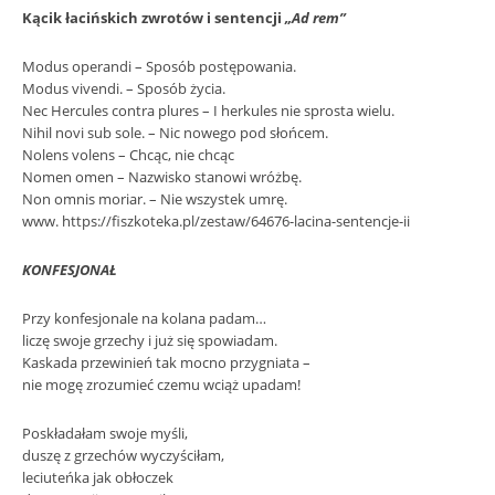
Kącik łacińskich zwrotów i sentencji
„Ad rem”
Modus operandi – Sposób postępowania.
Modus vivendi. – Sposób życia.
Nec Hercules contra plures – I herkules nie sprosta wielu.
Nihil novi sub sole. – Nic nowego pod słońcem.
Nolens volens – Chcąc, nie chcąc
Nomen omen – Nazwisko stanowi wróżbę.
Non omnis moriar. – Nie wszystek umrę.
www. https://fiszkoteka.pl/zestaw/64676-lacina-sentencje-ii
KONFESJONAŁ
Przy konfesjonale na kolana padam…
liczę swoje grzechy i już się spowiadam.
Kaskada przewinień tak mocno przygniata –
nie mogę zrozumieć czemu wciąż upadam!
Poskładałam swoje myśli,
duszę z grzechów wyczyściłam,
leciuteńka jak obłoczek