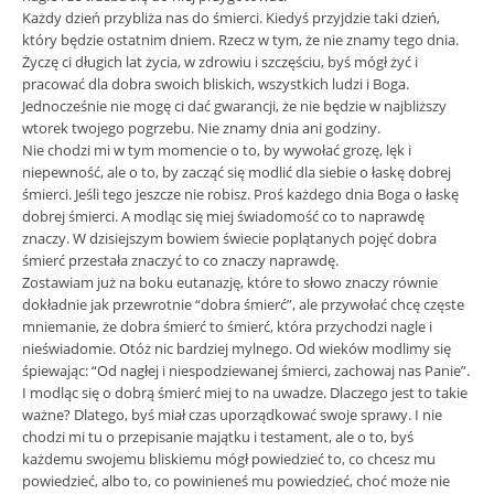
Każdy dzień przybliża nas do śmierci. Kiedyś przyjdzie taki dzień,
który będzie ostatnim dniem. Rzecz w tym, że nie znamy tego dnia.
Życzę ci długich lat życia, w zdrowiu i szczęściu, byś mógł żyć i
pracować dla dobra swoich bliskich, wszystkich ludzi i Boga.
Jednocześnie nie mogę ci dać gwarancji, że nie będzie w najbliższy
wtorek twojego pogrzebu. Nie znamy dnia ani godziny.
Nie chodzi mi w tym momencie o to, by wywołać grozę, lęk i
niepewność, ale o to, by zacząć się modlić dla siebie o łaskę dobrej
śmierci. Jeśli tego jeszcze nie robisz. Proś każdego dnia Boga o łaskę
dobrej śmierci. A modląc się miej świadomość co to naprawdę
znaczy. W dzisiejszym bowiem świecie poplątanych pojęć dobra
śmierć przestała znaczyć to co znaczy naprawdę.
Zostawiam już na boku eutanazję, które to słowo znaczy równie
dokładnie jak przewrotnie “dobra śmierć”, ale przywołać chcę częste
mniemanie, że dobra śmierć to śmierć, która przychodzi nagle i
nieświadomie. Otóż nic bardziej mylnego. Od wieków modlimy się
śpiewając: “Od nagłej i niespodziewanej śmierci, zachowaj nas Panie”.
I modląc się o dobrą śmierć miej to na uwadze. Dlaczego jest to takie
ważne? Dlatego, byś miał czas uporządkować swoje sprawy. I nie
chodzi mi tu o przepisanie majątku i testament, ale o to, byś
każdemu swojemu bliskiemu mógł powiedzieć to, co chcesz mu
powiedzieć, albo to, co powinieneś mu powiedzieć, choć może nie