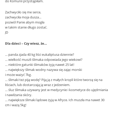
do Komunii przystąpiłam.
Zachwyciło się me serce,
zachwyciła moja dusza…
pozwól Panie abym mogła
w takim stanie długo zostać.
JD
Dla dzieci – Czy wiesz, że…
… panda zjada 40 kg liści eukaliptusa dziennie?
… wielkość muszli ślimaka odpowiada jego wiekowi?
… niektóre gatunki ślimaków żyją nawet 25 lat!
… największy ślimak wodny nazywa się zając morski
i może ważyć 7kg.
… ślimaki też piją wodę? Piją ją z małych kropli które tworzą się na
liściach, lub dostarczają ją wraz z jedzeniem.
… śluz ślimaka używany jest w medycynie i kosmetyce do ujędrniania
i nawilżania skóry.
… największe ślimaki lądowe żyją w Afryce. Ich muszła ma nawet 30
cm i ważą 5kg!