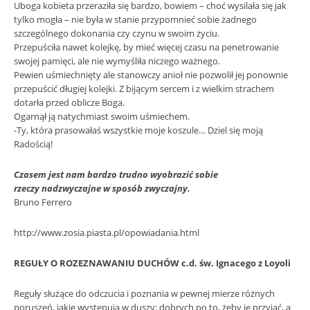
Uboga kobieta przeraziła się bardzo, bowiem – choć wysilała się jak
tylko mogła – nie była w stanie przypomnieć sobie żadnego
szczególnego dokonania czy czynu w swoim życiu.
Przepuściła nawet kolejkę, by mieć więcej czasu na penetrowanie
swojej pamięci, ale nie wymyśliła niczego ważnego.
Pewien uśmiechnięty ale stanowczy anioł nie pozwolił jej ponownie
przepuścić długiej kolejki. Z bijącym sercem i z wielkim strachem
dotarła przed oblicze Boga.
Ogarnął ją natychmiast swoim uśmiechem.
-Ty, która prasowałaś wszystkie moje koszule… Dziel się moją
Radością!
Czasem jest nam bardzo trudno wyobrazić sobie
rzeczy nadzwyczajne w sposób zwyczajny.
Bruno Ferrero
http://www.zosia.piasta.pl/opowiadania.html
REGUŁY O ROZEZNAWANIU DUCHÓW c.d. św. Ignacego z Loyoli
Reguły służące do odczucia i poznania w pewnej mierze różnych
poruszeń, jakie występują w duszy: dobrych po to, żeby je przyjąć, a