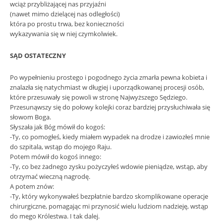
wciąż przybliżającej nas przyjaźni
(nawet mimo dzielącej nas odległości)
która po prostu trwa, bez konieczności
wykazywania się w niej czymkolwiek.
SĄD OSTATECZNY
Po wypełnieniu prostego i pogodnego życia zmarła pewna kobieta i
znalazła się natychmiast w długiej i uporządkowanej procesji osób,
które przesuwały się powoli w stronę Najwyższego Sędziego.
Przesunąwszy się do połowy kolejki coraz bardziej przysłuchiwała się
słowom Boga.
Słyszała jak Bóg mówił do kogoś:
-Ty, co pomogłeś, kiedy miałem wypadek na drodze i zawiozłeś mnie
do szpitala, wstąp do mojego Raju.
Potem mówił do kogoś innego:
-Ty, co bez żadnego zysku pożyczyłeś wdowie pieniądze, wstąp, aby
otrzymać wieczną nagrodę.
A potem znów:
-Ty, który wykonywałeś bezpłatnie bardzo skomplikowane operacje
chirurgiczne, pomagając mi przynosić wielu ludziom nadzieję, wstąp
do mego Królestwa. I tak dalej.