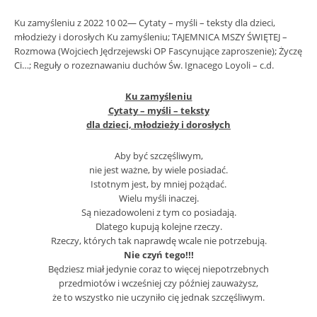
Ku zamyśleniu z 2022 10 02— Cytaty – myśli – teksty dla dzieci,
młodzieży i dorosłych Ku zamyśleniu; TAJEMNICA MSZY ŚWIĘTEJ –
Rozmowa (Wojciech Jędrzejewski OP Fascynujące zaproszenie); Życzę
Ci…; Reguły o rozeznawaniu duchów Św. Ignacego Loyoli – c.d.
Ku zamyśleniu
Cytaty – myśli – teksty
dla dzieci, młodzieży i dorosłych
Aby być szczęśliwym,
nie jest ważne, by wiele posiadać.
Istotnym jest, by mniej pożądać.
Wielu myśli inaczej.
Są niezadowoleni z tym co posiadają.
Dlatego kupują kolejne rzeczy.
Rzeczy, których tak naprawdę wcale nie potrzebują.
Nie czyń tego!!!
Będziesz miał jedynie coraz to więcej niepotrzebnych
przedmiotów i wcześniej czy później zauważysz,
że to wszystko nie uczyniło cię jednak szczęśliwym.