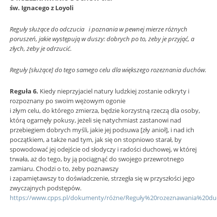
św. Ignacego z Loyoli
Reguły służące do odczucia i poznania w pewnej mierze różnych
poruszeń, jakie występują w duszy: dobrych po to, żeby je przyjąć, a
złych, żeby je odrzucić.
Reguły [służące] do tego samego celu dla większego rozeznania duchów.
Reguła 6.
Kiedy nieprzyjaciel natury ludzkiej zostanie odkryty i
rozpoznany po swoim wężowym ogonie
i złym celu, do którego zmierza, będzie korzystną rzeczą dla osoby,
którą ogarnęły pokusy, jeżeli się natychmiast zastanowi nad
przebiegiem dobrych myśli, jakie jej podsuwa [zły anioł], i nad ich
początkiem, a także nad tym, jak się on stopniowo starał, by
spowodować jej odejście od słodyczy i radości duchowej, w której
trwała, aż do tego, by ją pociągnąć do swojego przewrotnego
zamiaru. Chodzi o to, żeby poznawszy
i zapamiętawszy to doświadczenie, strzegła się w przyszłości jego
zwyczajnych podstępów.
https://www.cpps.pl/dokumenty/różne/Reguły%20rozeznawania%20du