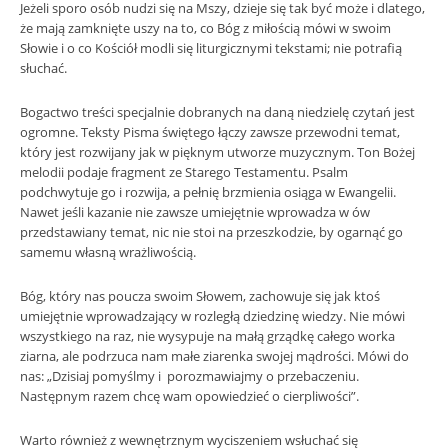
Jeżeli sporo osób nudzi się na Mszy, dzieje się tak być może i dlatego,
że mają zamknięte uszy na to, co Bóg z miłością mówi w swoim
Słowie i o co Kościół modli się liturgicznymi tekstami; nie potrafią
słuchać.
Bogactwo treści specjalnie dobranych na daną niedzielę czytań jest
ogromne. Teksty Pisma świętego łączy zawsze przewodni temat,
który jest rozwijany jak w pięknym utworze muzycznym. Ton Bożej
melodii podaje fragment ze Starego Testamentu. Psalm
podchwytuje go i rozwija, a pełnię brzmienia osiąga w Ewangelii.
Nawet jeśli kazanie nie zawsze umiejętnie wprowadza w ów
przedstawiany temat, nic nie stoi na przeszkodzie, by ogarnąć go
samemu własną wrażliwością.
Bóg, który nas poucza swoim Słowem, zachowuje się jak ktoś
umiejętnie wprowadzający w rozległą dziedzinę wiedzy. Nie mówi
wszystkiego na raz, nie wysypuje na małą grządkę całego worka
ziarna, ale podrzuca nam małe ziarenka swojej mądrości. Mówi do
nas: „Dzisiaj pomyślmy i porozmawiajmy o przebaczeniu.
Następnym razem chcę wam opowiedzieć o cierpliwości”.
Warto również z wewnętrznym wyciszeniem wsłuchać się