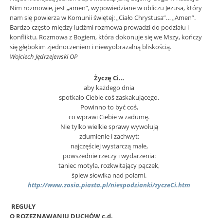
Nim rozmowie, jest „amen”, wypowiedziane w obliczu Jezusa, który
nam się powierza w Komunii świętej: „Ciało Chrystusa”… „Amen”.
Bardzo często między ludźmi rozmowa prowadzi do podziału i
konfliktu. Rozmowa z Bogiem, która dokonuje się we Mszy, kończy
się głębokim zjednoczeniem i niewyobrażalną bliskością.
Wojciech Jędrzejewski OP
Życzę Ci…
aby każdego dnia
spotkało Ciebie coś zaskakującego.
Powinno to być coś,
co wprawi Ciebie w zadumę.
Nie tylko wielkie sprawy wywołują
zdumienie i zachwyt;
najczęściej wystarczą małe,
powszednie rzeczy i wydarzenia:
taniec motyla, rozkwitający pączek,
śpiew słowika nad polami.
http://www.zosia.piasta.pl/niespodzianki/zyczeCi.htm
REGUŁY
O ROZEZNAWANIU DUCHÓW c.d.