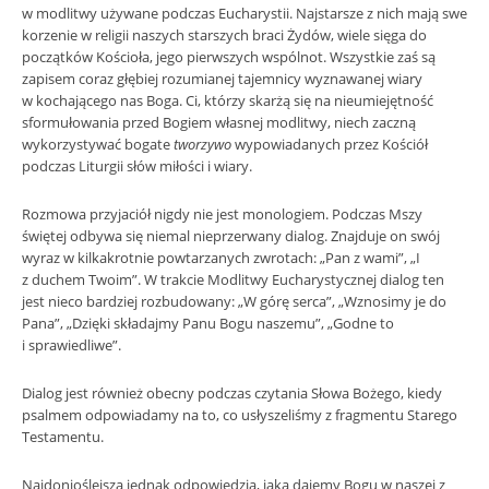
w modlitwy używane podczas Eucharystii. Najstarsze z nich mają swe
korzenie w religii naszych starszych braci Żydów, wiele sięga do
początków Kościoła, jego pierwszych wspólnot. Wszystkie zaś są
zapisem coraz głębiej rozumianej tajemnicy wyznawanej wiary
w kochającego nas Boga. Ci, którzy skarżą się na nieumiejętność
sformułowania przed Bogiem własnej modlitwy, niech zaczną
wykorzystywać bogate
tworzywo
wypowiadanych przez Kościół
podczas Liturgii słów miłości i wiary.
Rozmowa przyjaciół nigdy nie jest monologiem. Podczas Mszy
świętej odbywa się niemal nieprzerwany dialog. Znajduje on swój
wyraz w kilkakrotnie powtarzanych zwrotach: „Pan z wami”, „I
z duchem Twoim”. W trakcie Modlitwy Eucharystycznej dialog ten
jest nieco bardziej rozbudowany: „W górę serca”, „Wznosimy je do
Pana”, „Dzięki składajmy Panu Bogu naszemu”, „Godne to
i sprawiedliwe”.
Dialog jest również obecny podczas czytania Słowa Bożego, kiedy
psalmem odpowiadamy na to, co usłyszeliśmy z fragmentu Starego
Testamentu.
Najdonioślejszą jednak odpowiedzią, jaką dajemy Bogu w naszej z