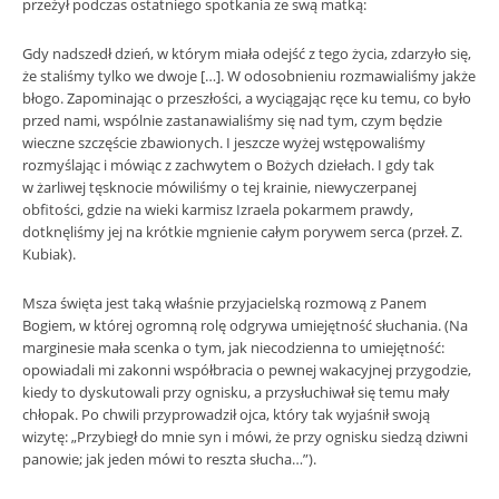
przeżył podczas ostatniego spotkania ze swą matką:
Gdy nadszedł dzień, w którym miała odejść z tego życia, zdarzyło się,
że staliśmy tylko we dwoje […]. W odosobnieniu rozmawialiśmy jakże
błogo. Zapominając o przeszłości, a wyciągając ręce ku temu, co było
przed nami, wspólnie zastanawialiśmy się nad tym, czym będzie
wieczne szczęście zbawionych. I jeszcze wyżej wstępowaliśmy
rozmyślając i mówiąc z zachwytem o Bożych dziełach. I gdy tak
w żarliwej tęsknocie mówiliśmy o tej krainie, niewyczerpanej
obfitości, gdzie na wieki karmisz Izraela pokarmem prawdy,
dotknęliśmy jej na krótkie mgnienie całym porywem serca (przeł. Z.
Kubiak).
Msza święta jest taką właśnie przyjacielską rozmową z Panem
Bogiem, w której ogromną rolę odgrywa umiejętność słuchania. (Na
marginesie mała scenka o tym, jak niecodzienna to umiejętność:
opowiadali mi zakonni współbracia o pewnej wakacyjnej przygodzie,
kiedy to dyskutowali przy ognisku, a przysłuchiwał się temu mały
chłopak. Po chwili przyprowadził ojca, który tak wyjaśnił swoją
wizytę: „Przybiegł do mnie syn i mówi, że przy ognisku siedzą dziwni
panowie; jak jeden mówi to reszta słucha…”).