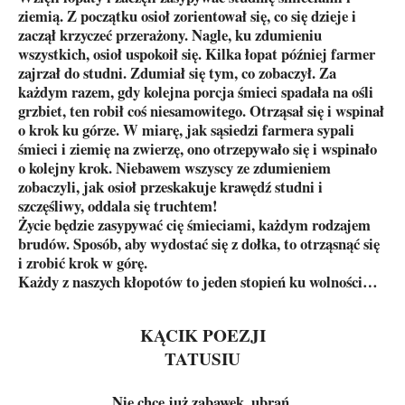
ziemią. Z początku osioł zorientował się, co się dzieje i
zaczął krzyczeć przerażony. Nagle, ku zdumieniu
wszystkich, osioł uspokoił się. Kilka łopat później farmer
zajrzał do studni. Zdumiał się tym, co zobaczył. Za
każdym razem, gdy kolejna porcja śmieci spadała na ośli
grzbiet, ten robił coś niesamowitego. Otrząsał się i wspinał
o krok ku górze. W miarę, jak sąsiedzi farmera sypali
śmieci i ziemię na zwierzę, ono otrzepywało się i wspinało
o kolejny krok. Niebawem wszyscy ze zdumieniem
zobaczyli, jak osioł przeskakuje krawędź studni i
szczęśliwy, oddala się truchtem!
Życie będzie zasypywać cię śmieciami, każdym rodzajem
brudów. Sposób, aby wydostać się z dołka, to otrząsnąć się
i zrobić krok w górę.
Każdy z naszych kłopotów to jeden stopień ku wolności…
KĄCIK POEZJI
TATUSIU
Nie chcę już zabawek, ubrań,