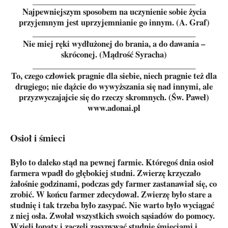
________________________________________
Najpewniejszym sposobem na uczynienie sobie życia
przyjemnym jest uprzyjemnianie go innym. (A. Graf)
________________________________________
Nie miej ręki wydłużonej do brania, a do dawania –
skróconej. (Mądrość Syracha)
________________________________________
To, czego człowiek pragnie dla siebie, niech pragnie też dla
drugiego; nie dążcie do wywyższania się nad innymi, ale
przyzwyczajajcie się do rzeczy skromnych. (Św. Paweł)
www.adonai.pl
Osioł i śmieci
Było to daleko stąd na pewnej farmie. Któregoś dnia osioł
farmera wpadł do głębokiej studni. Zwierzę krzyczało
żałośnie godzinami, podczas gdy farmer zastanawiał się, co
zrobić. W końcu farmer zdecydował. Zwierzę było stare a
studnię i tak trzeba było zasypać. Nie warto było wyciągać
z niej osła. Zwołał wszystkich swoich sąsiadów do pomocy.
Wzięli łopaty i zaczęli zasypywać studnię śmieciami i