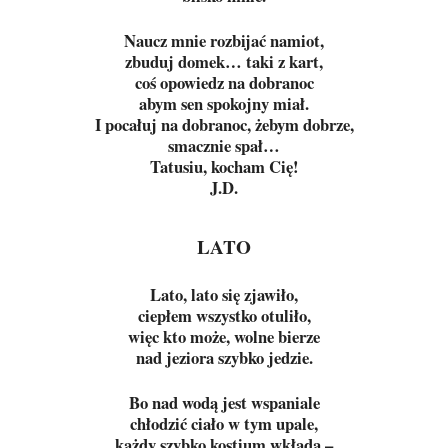
Naucz mnie rozbijać namiot,
zbuduj domek… taki z kart,
coś opowiedz na dobranoc
abym sen spokojny miał.
I pocałuj na dobranoc, żebym dobrze,
smacznie spał…
Tatusiu, kocham Cię!
J.D.
LATO
Lato, lato się zjawiło,
ciepłem wszystko otuliło,
więc kto może, wolne bierze
nad jeziora szybko jedzie.
Bo nad wodą jest wspaniale
chłodzić ciało w tym upale,
każdy szybko kostium wkłada –