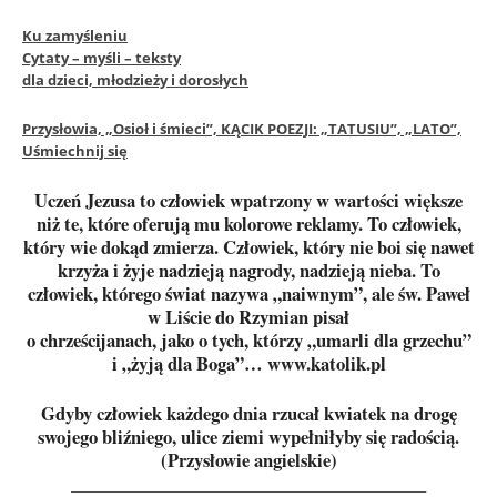
Ku zamyśleniu
Cytaty – myśli – teksty
dla dzieci, młodzieży i dorosłych
Przysłowia, „Osioł i śmieci”, KĄCIK POEZJI: „TATUSIU”, „LATO”,
Uśmiechnij się
Uczeń Jezusa to człowiek wpatrzony w wartości większe
niż te, które oferują mu kolorowe reklamy. To człowiek,
który wie dokąd zmierza. Człowiek, który nie boi się nawet
krzyża i żyje nadzieją nagrody, nadzieją nieba. To
człowiek, którego świat nazywa „naiwnym”, ale św. Paweł
w Liście do Rzymian pisał
o chrześcijanach, jako o tych, którzy „umarli dla grzechu”
i „żyją dla Boga”… www.katolik.pl
Gdyby człowiek każdego dnia rzucał kwiatek na drogę
swojego bliźniego, ulice ziemi wypełniłyby się radością.
(Przysłowie angielskie)
________________________________________