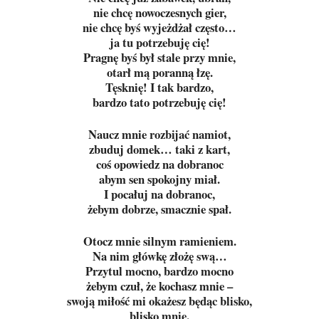
nie chcę nowoczesnych gier,
nie chcę byś wyjeżdżał często…
ja tu potrzebuję cię!
Pragnę byś był stale przy mnie,
otarł mą poranną łzę.
Tęsknię! I tak bardzo,
bardzo tato potrzebuję cię!
Naucz mnie rozbijać namiot,
zbuduj domek… taki z kart,
coś opowiedz na dobranoc
abym sen spokojny miał.
I pocałuj na dobranoc,
żebym dobrze, smacznie spał.
Otocz mnie silnym ramieniem.
Na nim główkę złożę swą…
Przytul mocno, bardzo mocno
żebym czuł, że kochasz mnie –
swoją miłość mi okażesz będąc blisko,
blisko mnie.