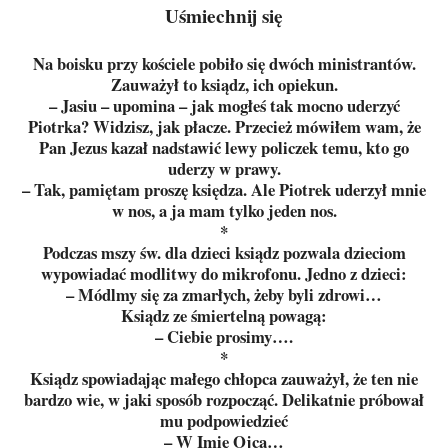
Uśmiechnij się
Na boisku przy kościele pobiło się dwóch ministrantów.
Zauważył to ksiądz, ich opiekun.
– Jasiu – upomina – jak mogłeś tak mocno uderzyć
Piotrka? Widzisz, jak płacze. Przecież mówiłem wam, że
Pan Jezus kazał nadstawić lewy policzek temu, kto go
uderzy w prawy.
– Tak, pamiętam proszę księdza. Ale Piotrek uderzył mnie
w nos, a ja mam tylko jeden nos.
*
Podczas mszy św. dla dzieci ksiądz pozwala dzieciom
wypowiadać modlitwy do mikrofonu. Jedno z dzieci:
– Módlmy się za zmarłych, żeby byli zdrowi…
Ksiądz ze śmiertelną powagą:
– Ciebie prosimy….
*
Ksiądz spowiadając małego chłopca zauważył, że ten nie
bardzo wie, w jaki sposób rozpocząć. Delikatnie próbował
mu podpowiedzieć
– W Imię Ojca…