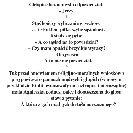
Chłopiec bez namysłu odpowiedział:
– Jerzy.
*
Staś kończy wyliczanie grzechów:
– … i stłukłem piłką szybę sąsiadowi.
Ksiądz się pyta:
– A co sąsiad na to powiedział?
– Czy mam opuścić brzydkie wyrazy?
– Oczywiście.
– A to nic nie powiedział.
*
Tuż przed omówieniem religijno-moralnych wniosków z
przypowieści o pannach mądrych i głupich (w nowym
przekładzie Biblii awansowały na roztropne i nierozsądne)
mała Agnieszka podnosi palce i dopuszczona do głosu
stawia pytanie:
– A która z tych mądrych dostała narzeczonego?