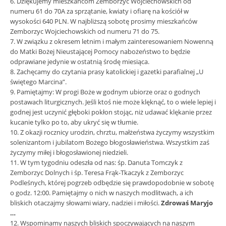
6. Dziękujemy mieszkańcom Zemborzyc Wojciechowskich od
numeru 61 do 70A za sprzątanie, kwiaty i ofiarę na kościół w
wysokości 640 PLN. W najbliższą sobotę prosimy mieszkańców
Zemborzyc Wojciechowskich od numeru 71 do 75.
7. W związku z okresem letnim i małym zainteresowaniem Nowenną
do Matki Bożej Nieustającej Pomocy nabożeństwo to będzie
odprawiane jedynie w ostatnią środę miesiąca.
8. Zachęcamy do czytania prasy katolickiej i gazetki parafialnej „U
świętego Marcina”.
9. Pamiętajmy: W progi Boże w godnym ubiorze oraz o godnych
postawach liturgicznych. Jeśli ktoś nie może klęknąć, to o wiele lepiej i
godnej jest uczynić głęboki pokłon stojąc, niż udawać klękanie przez
kucanie tylko po to, aby ukryć się w tłumie.
10. Z okazji rocznicy urodzin, chrztu, małżeństwa życzymy wszystkim
solenizantom i jubilatom Bożego błogosławieństwa. Wszystkim zaś
życzymy miłej i błogosławionej niedzieli.
11. W tym tygodniu odeszła od nas: śp. Danuta Tomczyk z
Zemborzyc Dolnych i śp. Teresa Frąk-Tkaczyk z Zemborzyc
Podleśnych, której pogrzeb odbędzie się prawdopodobnie w sobotę
o godz. 12:00. Pamiętajmy o nich w naszych modlitwach, a ich
bliskich otaczajmy słowami wiary, nadziei i miłości.
Zdrowaś Maryjo
…
12. Wspominamy naszych bliskich spoczywających na naszym