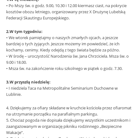
• Po Mszy św. o godz. 9.00, 10.30 i 12.00 kiermasz ciast, na pokrycie
kosztów obozu letniego, organizowany przez X Drużynę Lubelską
Federacji Skautingu Europejskiego.
2.W tym tygodniu:
• We wtorek pamiętajmy o naszych zmarłych ojcach, a jeszcze
bardziej o tych żyjących. Jeszcze możemy im powiedzieć, że ich
kochamy, cenimy. Kiedy odejdą z tego świata będzie za późno.
• W środę – uroczystość Narodzenia św. Jana Chrzciciela. Msza św. o
9.00 i 18.00.
• Msza św. na zakończenie roku szkolnego w piątek o godz. 7.30.
3.W przyszłą niedzielę:
• I niedziela Taca na Metropolitalne Seminarium Duchowne w
Lublinie.
4. Dziękujemy za ofiary składane w kruchcie kościoła przez ofiaromat
na utrzymanie porządku na parafialnym parkingu.
5. Chociaż pogoda nie dopisała dziękujemy wszystkim uczestnikom i
zaangażowanym w organizację pikniku rodzinnego „Bezpieczne
Wakacje”.