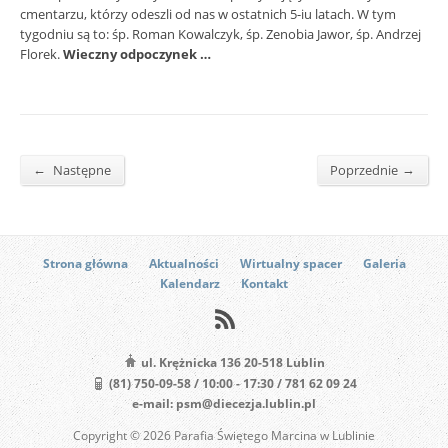
cmentarzu, którzy odeszli od nas w ostatnich 5-iu latach. W tym
tygodniu są to: śp. Roman Kowalczyk, śp. Zenobia Jawor, śp. Andrzej
Florek.
Wieczny odpoczynek …
←
→
Następne
Poprzednie
Strona główna
Aktualności
Wirtualny spacer
Galeria
Kalendarz
Kontakt
ul. Krężnicka 136 20-518 Lublin
(81) 750-09-58 / 10:00 - 17:30 / 781 62 09 24
e-mail: psm@diecezja.lublin.pl
Copyright © 2026 Parafia Świętego Marcina w Lublinie