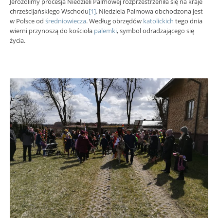
Jerozolimy procesja Niedzieli Palmowej rozprzestrzeniła się na kraje
chrześcijańskiego Wschodu
[1]
. Niedziela Palmowa obchodzona jest
w Polsce od
średniowiecza
. Według obrzędów
katolickich
tego dnia
wierni przynoszą do kościoła
palemki
, symbol odradzającego się
życia.