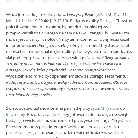
Wjazd Jezusa do Jerozolimy opisali wszyscy Ewangeliści (Mt 21,1-11;
Mk 11,1-11; Łk 19,29-40; J 12,12-19). Będąc w okolicy
Betfage
, Chrystus
polecił swoim dwóm uczniom, by poszli do pobliskiej wsi i
przyprowadzili znajdującego się tam osła (w Ewangelii św. Mateusza
mowa jest o oślicy i osiołku). Na pytania, czemu to robią, Jezus kazał
im odpowiedzieć:
Pan go potrzebuje
. Gdy to zrobili, Chrystus dosiadł
osiołka i na nim wjechał do Jerozolimy. Lud wyszedł mu na spotkanie,
słał pod nogi płaszcze i gałązki, wykrzykując:
Hosanna
! Błogosławiony
Ten, który przychodzi w imię Pańskie. Błogosławione królestwo ojca
naszego Dawida, które przychodzi. Hosanna na wysokościach!
Wydarzenie to miało być spełnieniem słów ze Starego Testamentu:
Raduj się wielce, Córo Syjonu, wołaj radośnie, Córo Jeruzalem! Oto Król
twój idzie do ciebie, sprawiedliwy i zwycięski. Pokorny – jedzie na osiołku,
na oślątku, źrebięciu oślicy
Święto zostało ustanowione na pamiątkę przybycia
Chrystusa
do
Jerozolimy
. Rozpoczyna okres przygotowania duchowego do świąt,
będącego wyciszeniem, skupieniem i przeżywaniem męki Chrystusa.
Pierwsze znane zapisy dotyczące święta pochodzą z dziennika
pątniczki
Egerii
, a datowane są na lata osiemdziesiąte IV wieku. Z