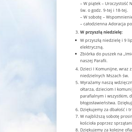
– W piątek – Uroczystość
św. o godz. 9-tej i 18-tej.
– W sobotę – Wspomnien
– całodzienna Adoracja po
W przyszłą niedzielę:
W przyszłą niedzielę i 9 
elektryczną.
Zbiórka do puszek na „Imi
naszej Parafii.
Dzieci I Komunijne, wraz 
niedzielnych Mszach św.
Wyrażamy naszą wdzięczno
ołtarza, dzieciom I komuni
parafialnym i wszystkim, 
błogosławieństwa. Dziękuj
Dziękujemy za dbałość i tr
W najbliższą sobotę pros
kościoła poprzez sprzątan
Dziękujemy za kolejne ofia