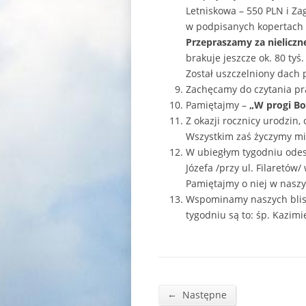
Letniskowa – 550 PLN i Za
w podpisanych kopertach o
Przepraszamy za nieliczne
brakuje jeszcze ok. 80 tyś
Został uszczelniony dach 
Zachęcamy do czytania pras
Pamiętajmy –
„W progi Bo
Z okazji rocznicy urodzin
Wszystkim zaś życzymy miłe
W ubiegłym tygodniu odesz
Józefa /przy ul. Filaretów
Pamiętajmy o niej w naszy
Wspominamy naszych blisk
tygodniu są to: śp. Kazimi
←
Następne