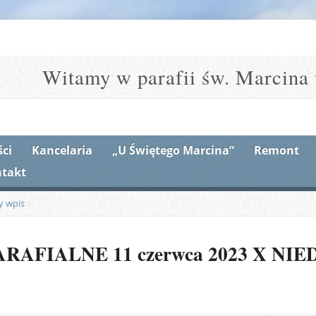
Witamy w parafii św. Marcina 
ci
Kancelaria
„U Świętego Marcina”
Remont
takt
y wpis
AFIALNE 11 czerwca 2023 X NIE