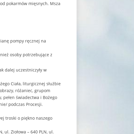
ść od pokarmów mięsnych. Msza
amianę pompy ręcznej na
wnież osoby potrzebujące z
k dalej uczestniczyły w
o Ciała, liturgicznej służbie
, obrazy, różaniec, grupom
ły, pełen świadectwa i Bożego
ie/ podczas Procesji.
j troski o piękno naszego
 ul. Ziołowa – 640 PLN, ul.