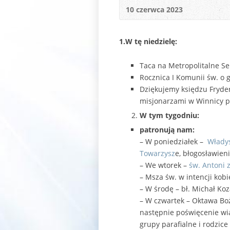
10 czerwca 2023
1.W tę niedzielę:
Taca na Metropolitalne S
Rocznica I Komunii św. o g
Dziękujemy księdzu Fryder
misjonarzami w Winnicy po
W tym tygodniu:
patronują nam:
– W poniedziałek –
Władysł
Towarzysz
e, błogosławie
– We wtorek –
św. Antoni z
– Msza św. w intencji kobi
– W środę – bł. Michał Ko
– W czwartek – Oktawa Boże
następnie poświęcenie wia
grupy parafialne i rodzice