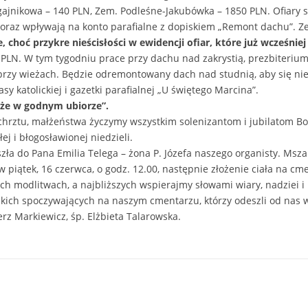
gajnikowa – 140 PLN, Zem. Podleśne-Jakubówka – 1850 PLN. Ofiary s
raz wpływają na konto parafialne z dopiskiem „Remont dachu”. Ze
, choć przykre nieścisłości w ewidencji ofiar, które już wcześnie
. PLN. W tym tygodniu prace przy dachu nad zakrystią, prezbiterium
przy wieżach. Będzie odremontowany dach nad studnią, aby się nie 
y katolickiej i gazetki parafialnej „U świętego Marcina”.
że w godnym ubiorze”.
, chrztu, małżeństwa życzymy wszystkim solenizantom i jubilatom B
j i błogosławionej niedzieli.
ła do Pana Emilia Telega – żona P. Józefa naszego organisty. Msz
/ w piątek, 16 czerwca, o godz. 12.00, następnie złożenie ciała na cm
ch modlitwach, a najbliższych wspierajmy słowami wiary, nadziei i 
ich spoczywających na naszym cmentarzu, którzy odeszli od nas w 
erz Markiewicz, śp. Elżbieta Talarowska.