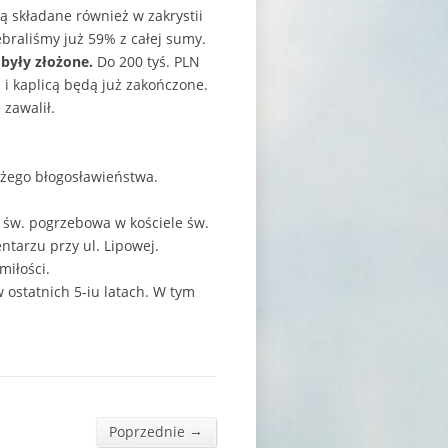
ą składane również w zakrystii
braliśmy już 59% z całej sumy.
j były złożone.
Do 200 tyś. PLN
 i kaplicą będą już zakończone.
zawalił.
ożego błogosławieństwa.
a św. pogrzebowa w kościele św.
entarzu przy ul. Lipowej.
miłości.
ostatnich 5-iu latach. W tym
→
Poprzednie