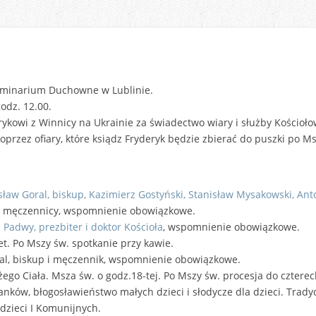
eminarium Duchowne w Lublinie.
odz. 12.00.
ykowi z Winnicy na Ukrainie za świadectwo wiary i służby Kościoł
przez ofiary, które ksiądz Fryderyk będzie zbierać do puszki po Ms
aw Goral, biskup, Kazimierz Gostyński, Stanisław Mysakowski, Anto
ni męczennicy, wspomnienie obowiązkowe.
 Padwy, prezbiter i doktor Kościoła
, wspomnienie obowiązkowe.
et. Po Mszy św. spotkanie przy kawie.
zal, biskup i męczennik, wspomnienie obowiązkowe.
go Ciała. Msza św. o godz.18-tej. Po Mszy św. procesja do czterech
nków, błogosławieństwo małych dzieci i słodycze dla dzieci. Trady
 dzieci I Komunijnych.