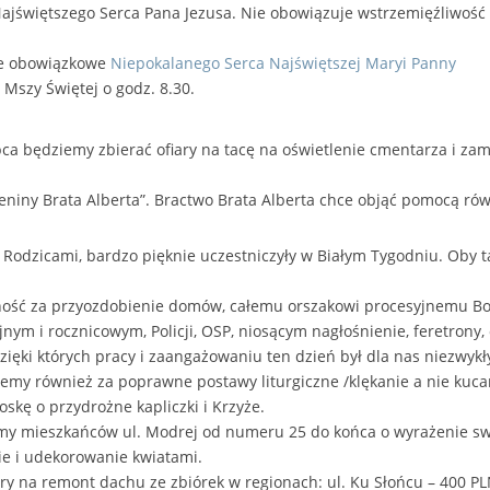
 Najświętszego Serca Pana Jezusa. Nie obowiązuje wstrzemięźliwo
ie obowiązkowe
Niepokalanego Serca Najświętszej Maryi Panny
 Mszy Świętej o godz. 8.30.
lipca będziemy zbierać ofiary na tacę na oświetlenie cmentarza i z
eniny Brata Alberta”. Bractwo Brata Alberta chce objąć pomocą ró
z Rodzicami, bardzo pięknie uczestniczyły w Białym Tygodniu. Oby ta
ść za przyozdobienie domów, całemu orszakowi procesyjnemu Bożeg
jnym i rocznicowym, Policji, OSP, niosącym nagłośnienie, feretrony
dzięki których pracy i zaangażowaniu ten dzień był dla nas niezwyk
emy również za poprawne postawy liturgiczne /klękanie a nie kucan
oskę o przydrożne kapliczki i Krzyże.
imy mieszkańców ul. Modrej od numeru 25 do końca o wyrażenie swe
ie i udekorowanie kwiatami.
ry na remont dachu ze zbiórek w regionach: ul. Ku Słońcu – 400 PLN,