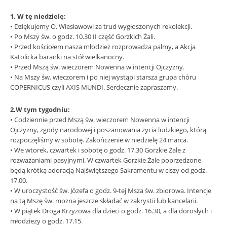
1. W tę niedzielę:
• Dziękujemy O. Wiesławowi za trud wygłoszonych rekolekcji.
• Po Mszy św. o godz. 10.30 II część Gorzkich Żali.
• Przed kościołem nasza młodzież rozprowadza palmy, a Akcja
Katolicka baranki na stół wielkanocny.
• Przed Mszą św. wieczorem Nowenna w intencji Ojczyzny.
• Na Mszy św. wieczorem i po niej wystąpi starsza grupa chóru
COPERNICUS czyli AXIS MUNDI. Serdecznie zapraszamy.
2.W tym tygodniu:
• Codziennie przed Mszą św. wieczorem Nowenna w intencji
Ojczyzny, zgody narodowej i poszanowania życia ludzkiego, którą
rozpoczęliśmy w sobotę. Zakończenie w niedzielę 24 marca.
• We wtorek, czwartek i sobotę o godz. 17.30 Gorzkie Żale z
rozważaniami pasyjnymi. W czwartek Gorzkie Żale poprzedzone
będą krótką adoracją Najświętszego Sakramentu w ciszy od godz.
17.00.
• W uroczystość św. Józefa o godz. 9-tej Msza św. zbiorowa. Intencje
na tą Mszę św. można jeszcze składać w zakrystii lub kancelarii.
• W piątek Droga Krzyżowa dla dzieci o godz. 16.30, a dla dorosłych i
młodzieży o godz. 17.15.