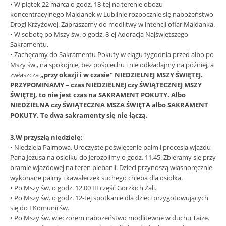
• W piątek 22 marca o godz. 18-tej na terenie obozu
koncentracyjnego Majdanek w Lublinie rozpocznie się nabożeństwo
Drogi Krzyżowej. Zapraszamy do modlitwy w intencji ofiar Majdanka.
• W sobotę po Mszy św. o godz. 8-ej Adoracja Najświętszego
Sakramentu.
• Zachęcamy do Sakramentu Pokuty w ciągu tygodnia przed albo po
Mszy św., na spokojnie, bez pośpiechu i nie odkładajmy na później, a
zwłaszcza
„przy okazji i w czasie” NIEDZIELNEJ MSZY ŚWIĘTEJ.
PRZYPOMINAMY – czas NIEDZIELNEJ czy ŚWIĄTECZNEJ MSZY
ŚWIĘTEJ, to nie jest czas na SAKRAMENT POKUTY. Albo
NIEDZIELNA czy ŚWIĄTECZNA MSZA ŚWIĘTA albo SAKRAMENT
POKUTY. Te dwa sakramenty się nie łączą.
3.W przyszłą niedzielę:
• Niedziela Palmowa. Uroczyste poświęcenie palm i procesja wjazdu
Pana Jezusa na osiołku do Jerozolimy o godz. 11.45. Zbieramy się przy
bramie wjazdowej na teren plebanii. Dzieci przynoszą własnoręcznie
wykonane palmy i kawałeczek suchego chleba dla osiołka.
• Po Mszy św. o godz. 12.00 III część Gorzkich Żali.
• Po Mszy św. o godz. 12-tej spotkanie dla dzieci przygotowujących
się do I Komunii św.
• Po Mszy św. wieczorem nabożeństwo modlitewne w duchu Taize.