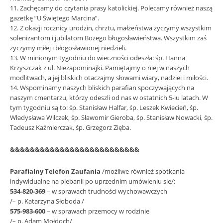
11. Zachęcamy do czytania prasy katolickiej. Polecamy również naszą
gazetkę ”U Świętego Marcina”.
12. Z okazji rocznicy urodzin, chrztu, małżeństwa życzymy wszystkim
solenizantom i jubilatom Bożego błogosławieństwa. Wszystkim zaś
życzymy miłej i błogosławionej niedzieli.
13. W minionym tygodniu do wieczności odeszła: śp. Hanna
Krzyszczak z ul. Niezapominajki. Pamiętajmy o niej w naszych
modlitwach, a jej bliskich otaczajmy słowami wiary, nadziei i miłości.
14. Wspominamy naszych bliskich parafian spoczywających na
naszym cmentarzu, którzy odeszli od nas w ostatnich 5-iu latach. W
tym tygodniu są to: śp. Stanisław Halfar, śp. Leszek Kwiecień, śp.
Władysława Wilczek, śp. Sławomir Gieroba, śp. Stanisław Nowacki, śp.
Tadeusz Kaźmierczak, śp. Grzegorz Zięba.
&&&&&&&&&&&&&&&&&&&&&&&&&&
Parafialny Telefon Zaufania
/możliwe również spotkania
indywidualne na plebanii po uprzednim umówieniu się/:
534-820-369
– w sprawach trudności wychowawczych
/– p. Katarzyna Słoboda /
575-983-600
– w sprawach przemocy w rodzinie
/– p. Adam Mołdoch/