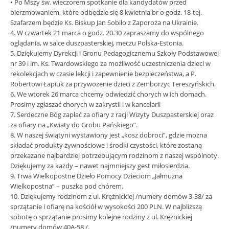
• Po Mszy św. wieczorem spotkanie dla kandydatów przed
bierzmowaniem, które odbędzie się 8 kwietnia br o godz. 18-tej.
Szafarzem będzie Ks. Biskup Jan Sobiło z Zaporoża na Ukrainie.
4. W czwartek 21 marca o godz. 20.30 zapraszamy do wspólnego
oglądania, w salce duszpasterskiej, meczu Polska-Estonia.
5. Dziękujemy Dyrekcji i Gronu Pedagogicznemu Szkoły Podstawowej
nr 39 i im. Ks. Twardowskiego za możliwość uczestniczenia dzieci w
rekolekcjach w czasie lekcji i zapewnienie bezpieczeństwa, a P.
Robertowi Łapiuk za przywożenie dzieci z Zemborzyc Tereszyńskich.
6. We wtorek 26 marca chcemy odwiedzić chorych w ich domach.
Prosimy zgłaszać chorych w zakrystii i w kancelarii
7. Serdeczne Bóg zapłać za ofiary z racji Wizyty Duszpasterskiej oraz
za ofiary na „Kwiaty do Grobu Pańskiego”.
8. W naszej świątyni wystawiony jest „kosz dobroci”, gdzie można
składać produkty żywnościowe i środki czystości, które zostaną
przekazane najbardziej potrzebującym rodzinom z naszej wspólnoty.
Dziękujemy za każdy – nawet najmniejszy gest miłosierdzia.
9. Trwa Wielkopostne Dzieło Pomocy Dzieciom „Jałmużna
Wielkopostna” – puszka pod chórem.
10. Dziękujemy rodzinom z ul. Krężnickiej /numery domów 3-38/ za
sprzątanie i ofiarę na kościół w wysokości 200 PLN. W najbliższą
sobotę o sprzątanie prosimy kolejne rodziny z ul. Krężnickiej
/numery domów 40A-58 /.