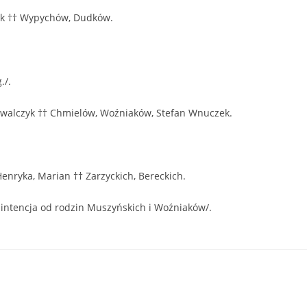
nryk †† Wypychów, Dudków.
./.
Kowalczyk †† Chmielów, Woźniaków, Stefan Wnuczek.
Henryka, Marian †† Zarzyckich, Bereckich.
 intencja od rodzin Muszyńskich i Woźniaków/.