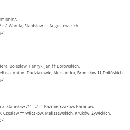
 imienin/.
2 r./, Wanda, Stanisław †† Augustowskich.
./.
imiera, Bolesław, Henryk, Jan †† Borowskich.
Feliksa, Antoni Dudziakowie, Aleksandra, Bronisław †† Dolińskich.
./.
r./, Stanisław /11 r./ †† Kaźmierczaków, Baranów.
/, Czesław †† Wilczków, Maliszewskich, Kruków, Żywickich.
./.