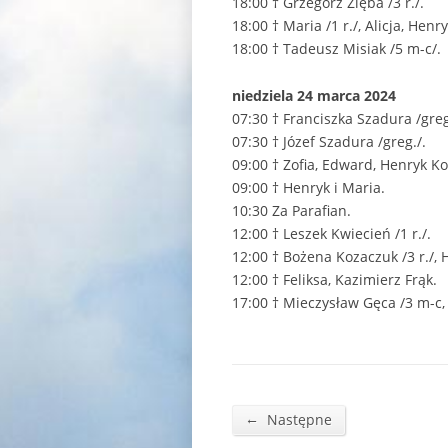
18:00 † Grzegorz Zięba /3 r./.
18:00 † Maria /1 r./, Alicja, He
18:00 † Tadeusz Misiak /5 m-c/.
niedziela 24 marca 2024
07:30 † Franciszka Szadura /greg
07:30 † Józef Szadura /greg./.
09:00 † Zofia, Edward, Henryk 
09:00 † Henryk i Maria.
10:30 Za Parafian.
12:00 † Leszek Kwiecień /1 r./.
12:00 † Bożena Kozaczuk /3 r./, 
12:00 † Feliksa, Kazimierz Frąk.
17:00 † Mieczysław Gęca /3 m-c,
←
Następne