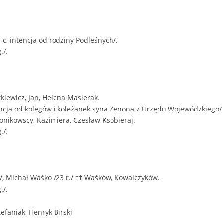
-c, intencja od rodziny Podleśnych/.
./.
rtkiewicz, Jan, Helena Masierak.
ncja od kolegów i koleżanek syna Zenona z Urzędu Wojewódzkiego/
ronikowscy, Kazimiera, Czesław Ksobieraj.
./.
/, Michał Waśko /23 r./ †† Waśków, Kowalczyków.
./.
tefaniak, Henryk Birski