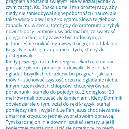
pragnienia zostania świętym. Nie wiedział jednak w
czym zacząć. Ks. Bosko udzielił mu prostej rady, aby
nigdy nie zaniedbywał się w pobożności i nauce, ale
także wesoło bawił się z kolegami. Słowa te głęboko
zapadły mu w sercu, toteż-gdy do oratorium przybyli
nowi chłopcy-Dominik uświadamiał im, że świętość
polega na tym, a by zawsze być radosnym, a
jednocześnie unikać tego wszystkiego, co oddala od
Boga. Nie bał się też upominać tych, którzy źle
postępowali.
Kiedy pewnego razu dostrzegł w rękach chłopców
gorszące pismo, podarł je na kawałki. Nie chciał
oglądać brzydkich obrazków, bo pragnął – jak sam
mówił – zachować czystość oczu na oglądanie nieba.
Innym razem dwóch chłopców, chcąc wyrównać
porachunki, stanęło do pojedynku. Z odległości 20
metrów mieli obrzucać się kamieniami. Kiedy Dominik
dowiedział się o tym, wziął do ręki krzyżyk, stanął
pomiędzy nimi i wyjaśnił, że Pan Jezus choć niewinnie
umarł na krzyżu, to jednak wybrał swoim oprawcą.
Tym bardziej oni nie powinni szukać zemsty, a jeśli
koniecznie muszą dopuścić się przemocy, to niech