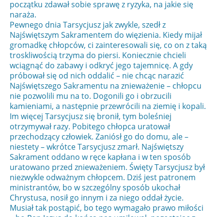
początku zdawał sobie sprawę z ryzyka, na jakie się
naraża.
Pewnego dnia Tarsycjusz jak zwykle, szedł z
Najświętszym Sakramentem do więzienia. Kiedy mijał
gromadkę chłopców, ci zainteresowali się, co on z taką
troskliwością trzyma do piersi. Koniecznie chcieli
wciągnąć do zabawy i odkryć jego tajemnicę. A gdy
próbował się od nich oddalić – nie chcąc narazić
Najświętszego Sakramentu na znieważenie – chłopcu
nie pozwolili mu na to. Dogonili go i obrzucili
kamieniami, a następnie przewrócili na ziemię i kopali.
Im więcej Tarsycjusz się bronił, tym boleśniej
otrzymywał razy. Pobitego chłopca uratował
przechodzący człowiek. Zaniósł go do domu, ale –
niestety – wkrótce Tarsycjusz zmarł. Najświętszy
Sakrament oddano w ręce kapłana i w ten sposób
uratowano przed znieważeniem. Święty Tarsycjusz był
niezwykle odważnym chłopcem. Dziś jest patronem
ministrantów, bo w szczególny sposób ukochał
Chrystusa, nosił go innym i za niego oddał życie.
Musiał tak postąpić, bo tego wymagało prawo miłości