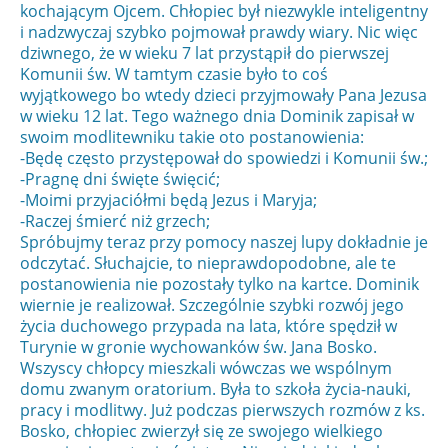
kochającym Ojcem. Chłopiec był niezwykle inteligentny
i nadzwyczaj szybko pojmował prawdy wiary. Nic więc
dziwnego, że w wieku 7 lat przystąpił do pierwszej
Komunii św. W tamtym czasie było to coś
wyjątkowego bo wtedy dzieci przyjmowały Pana Jezusa
w wieku 12 lat. Tego ważnego dnia Dominik zapisał w
swoim modlitewniku takie oto postanowienia:
-Będę często przystępował do spowiedzi i Komunii św.;
-Pragnę dni święte święcić;
-Moimi przyjaciółmi będą Jezus i Maryja;
-Raczej śmierć niż grzech;
Spróbujmy teraz przy pomocy naszej lupy dokładnie je
odczytać. Słuchajcie, to nieprawdopodobne, ale te
postanowienia nie pozostały tylko na kartce. Dominik
wiernie je realizował. Szczególnie szybki rozwój jego
życia duchowego przypada na lata, które spędził w
Turynie w gronie wychowanków św. Jana Bosko.
Wszyscy chłopcy mieszkali wówczas we wspólnym
domu zwanym oratorium. Była to szkoła życia-nauki,
pracy i modlitwy. Już podczas pierwszych rozmów z ks.
Bosko, chłopiec zwierzył się ze swojego wielkiego