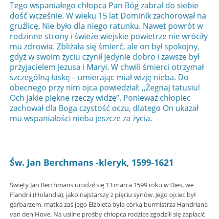
Tego wspaniałego chłopca Pan Bóg zabrał do siebie
dość wcześnie. W wieku 15 lat Dominik zachorował na
gruźlicę. Nie było dla niego ratunku. Nawet powrót w
rodzinne strony i świeże wiejskie powietrze nie wróciły
mu zdrowia. Zbliżała się śmierć, ale on był spokojny,
gdyż w swoim życiu czynił jedynie dobro i zawsze był
przyjacielem Jezusa i Maryi. W chwili śmierci otrzymał
szczególną łaskę – umierając miał wizję nieba. Do
obecnego przy nim ojca powiedział: ,,Żegnaj tatusiu!
Och jakie piękne rzeczy widzę”. Ponieważ chłopiec
zachował dla Boga czystość oczu, dlatego On ukazał
mu wspaniałości nieba jeszcze za życia.
Św. Jan Berchmans -kleryk, 1599-1621
Święty Jan Berchmans urodził się 13 marca 1599 roku w Dies, we
Flandrii (Holandia), jako najstarszy z pięciu synów. Jego ojciec był
garbarzem, matka zaś jego Elżbieta była córką burmistrza Handriana
van den Hove. Na usilne prośby chłopca rodzice zgodzili się zapłacić