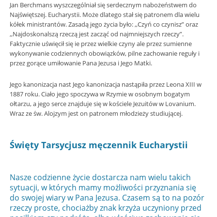
Jan Berchmans wyszczególniał się serdecznym nabożeństwem do
Najświętszej. Eucharystii. Może dlatego stał się patronem dla wielu
kółek ministrantów. Zasadą jego życia było: ,,Czyń co czynisz” oraz
,,Najdoskonalszą rzeczą jest zacząć od najmniejszych rzeczy”.
Faktycznie uświęcił się ie przez wielkie czyny ale przez sumienne
wykonywanie codziennych obowiązków, pilne zachowanie reguły i
przez gorące umiłowanie Pana Jezusa i Jego Matki.
Jego kanonizacja nast Jego kanonizacja nastąpiła przez Leona XIII w
1887 roku. Ciało jego spoczywa w Rzymie w osobnym bogatym
ołtarzu, a jego serce znajduje się w kościele Jezuitów w Lovanium.
Wraz ze św. Alojzym jest on patronem młodzieży studiującej.
Święty Tarsycjusz męczennik Eucharystii
Nasze codzienne życie dostarcza nam wielu takich
sytuacji, w których mamy możliwości przyznania się
do swojej wiary w Pana Jezusa. Czasem są to na pozór
rzeczy proste, chociażby znak krzyża uczyniony przed