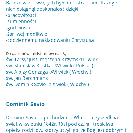
Bardzo wielu świętych było ministrantami. Każdy z
nich osiągnął doskonałość dzięki:
-pracowitości
-sumienności
-gorliwości
-żarliwej modlitwie
-codziennemu naśladowaniu Chrystusa
Do patronów ministrantów należą:
św. Tarsycjusz
-męczennik rzymski III wiek
św. Stanisław Kostka -XVI wiek ( Polska )
św. Alojzy Gonzaga -XVI wiek ( Włochy )
św. Jan Berchmans
św. Dominik Savio
-XIX wiek ( Włochy )
Dominik Savio
Dominik Savio -z pochodzenia Włoch -przyszedł na
świat w kwietniu 1842r.Rósł pod czułą i troskliwą
opieką rodziców, którzy uczyli go, że Bóg jest dobrym i