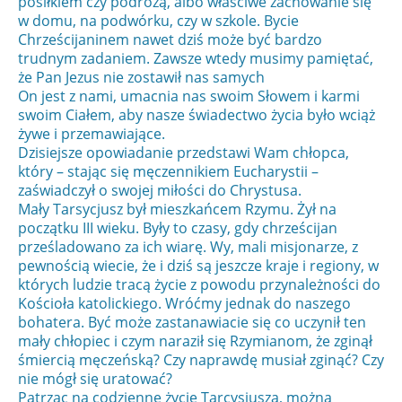
posiłkiem czy podróżą, albo właściwe zachowanie się
w domu, na podwórku, czy w szkole. Bycie
Chrześcijaninem nawet dziś może być bardzo
trudnym zadaniem. Zawsze wtedy musimy pamiętać,
że Pan Jezus nie zostawił nas samych
On jest z nami, umacnia nas swoim Słowem i karmi
swoim Ciałem, aby nasze świadectwo życia było wciąż
żywe i przemawiające.
Dzisiejsze opowiadanie przedstawi Wam chłopca,
który – stając się męczennikiem Eucharystii –
zaświadczył o swojej miłości do Chrystusa.
Mały Tarsycjusz był mieszkańcem Rzymu. Żył na
początku III wieku. Były to czasy, gdy chrześcijan
prześladowano za ich wiarę. Wy, mali misjonarze, z
pewnością wiecie, że i dziś są jeszcze kraje i regiony, w
których ludzie tracą życie z powodu przynależności do
Kościoła katolickiego. Wróćmy jednak do naszego
bohatera. Być może zastanawiacie się co uczynił ten
mały chłopiec i czym naraził się Rzymianom, że zginął
śmiercią męczeńską? Czy naprawdę musiał zginąć? Czy
nie mógł się uratować?
Patrząc na codzienne życie Tarcysjusza, można