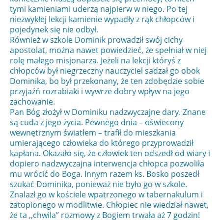
tymi kamieniami uderzą najpierw w niego. Po tej
niezwykłej lekcji kamienie wypadły z rąk chłopców i
pojedynek się nie odbył.
Również w szkole Dominik prowadził swój cichy
apostolat, można nawet powiedzieć, że spełniał w niej
rolę małego misjonarza. Jeżeli na lekcji któryś z
chłopców był niegrzeczny nauczyciel sadzał go obok
Dominika, bo był przekonany, że ten zdobędzie sobie
przyjaźń rozrabiaki i wywrze dobry wpływ na jego
zachowanie.
Pan Bóg złożył w Dominiku nadzwyczajne dary. Znane
są cuda z jego życia. Pewnego dnia – oświecony
wewnętrznym światłem – trafił do mieszkania
umierającego człowieka do którego przyprowadził
kapłana. Okazało się, że człowiek ten odszedł od wiary i
dopiero nadzwyczajna interwencja chłopca pozwoliła
mu wrócić do Boga. Innym razem ks. Bosko poszedł
szukać Dominika, ponieważ nie było go w szkole.
Znalazł go w kościele wpatrzonego w tabernakulum i
zatopionego w modlitwie. Chłopiec nie wiedział nawet,
że ta ,,chwila” rozmowy z Bogiem trwała aż 7 godzin!