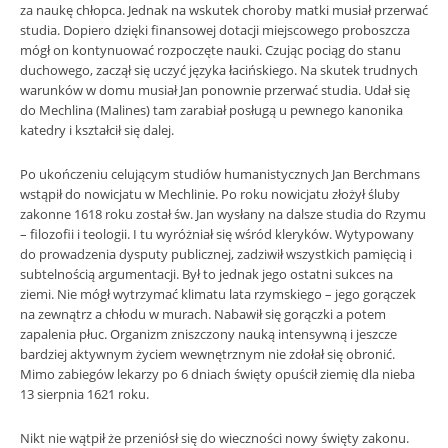
za naukę chłopca. Jednak na wskutek choroby matki musiał przerwać
studia. Dopiero dzięki finansowej dotacji miejscowego proboszcza
mógł on kontynuować rozpoczęte nauki. Czując pociąg do stanu
duchowego, zaczął się uczyć języka łacińskiego. Na skutek trudnych
warunków w domu musiał Jan ponownie przerwać studia. Udał się
do Mechlina (Malines) tam zarabiał posługą u pewnego kanonika
katedry i kształcił się dalej.
Po ukończeniu celującym studiów humanistycznych Jan Berchmans
wstąpił do nowicjatu w Mechlinie. Po roku nowicjatu złożył śluby
zakonne 1618 roku został św. Jan wysłany na dalsze studia do Rzymu
– filozofii i teologii. I tu wyróżniał się wśród kleryków. Wytypowany
do prowadzenia dysputy publicznej, zadziwił wszystkich pamięcią i
subtelnością argumentacji. Był to jednak jego ostatni sukces na
ziemi. Nie mógł wytrzymać klimatu lata rzymskiego – jego gorączek
na zewnątrz a chłodu w murach. Nabawił się gorączki a potem
zapalenia płuc. Organizm zniszczony nauką intensywną i jeszcze
bardziej aktywnym życiem wewnętrznym nie zdołał się obronić.
Mimo zabiegów lekarzy po 6 dniach święty opuścił ziemię dla nieba
13 sierpnia 1621 roku.
Nikt nie wątpił że przeniósł się do wieczności nowy święty zakonu.