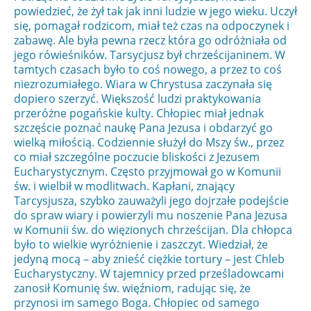
powiedzieć, że żył tak jak inni ludzie w jego wieku. Uczył
się, pomagał rodzicom, miał też czas na odpoczynek i
zabawę. Ale była pewna rzecz która go odróżniała od
jego rówieśników. Tarsycjusz był chrześcijaninem. W
tamtych czasach było to coś nowego, a przez to coś
niezrozumiałego. Wiara w Chrystusa zaczynała się
dopiero szerzyć. Większość ludzi praktykowania
przeróżne pogańskie kulty. Chłopiec miał jednak
szczęście poznać naukę Pana Jezusa i obdarzyć go
wielką miłością. Codziennie służył do Mszy św., przez
co miał szczególne poczucie bliskości z Jezusem
Eucharystycznym. Często przyjmował go w Komunii
św. i wielbił w modlitwach. Kapłani, znający
Tarcysjusza, szybko zauważyli jego dojrzałe podejście
do spraw wiary i powierzyli mu noszenie Pana Jezusa
w Komunii św. do więzionych chrześcijan. Dla chłopca
było to wielkie wyróżnienie i zaszczyt. Wiedział, że
jedyną mocą – aby znieść ciężkie tortury – jest Chleb
Eucharystyczny. W tajemnicy przed prześladowcami
zanosił Komunię św. więźniom, radując się, że
przynosi im samego Boga. Chłopiec od samego