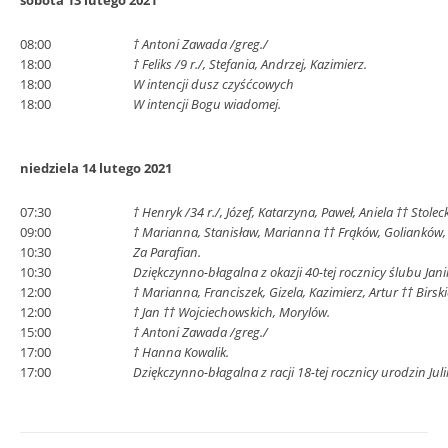
sobota 13 lutego 2021
08:00
† Antoni Zawada /greg./
18:00
† Feliks /9 r./, Stefania, Andrzej, Kazimierz.
18:00
W intencji dusz czyśćcowych
18:00
W intencji Bogu wiadomej.
niedziela 14 lutego 2021
07:30
† Henryk /34 r./, Józef, Katarzyna, Paweł, Aniela †† Stole
09:00
† Marianna, Stanisław, Marianna †† Frąków, Golianków
10:30
Za Parafian.
10:30
Dziękczynno-błagalna z okazji 40-tej rocznicy ślubu Jani
12:00
† Marianna, Franciszek, Gizela, Kazimierz, Artur †† Birsk
12:00
† Jan †† Wojciechowskich, Morylów.
15:00
† Antoni Zawada /greg./
17:00
† Hanna Kowalik.
17:00
Dziękczynno-błagalna z racji 18-tej rocznicy urodzin Julii