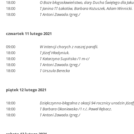
18:00
O Boże błogosławieństwo, dary Ducha Świętego dla Jakub
18:00
† Janina †† Łakotów, Barbara Kożuszek, Adam Winnicki.
18:00
† Antoni Zawada /greg./
czwartek 11 lutego 2021
09:00
W intencji chorych z naszej parafii.
18:00
† Józef Hładyniuk.
18:00
† Katarzyna Supińska /1 m-c/
18:00
† Antoni Zawada /greg./
18:00
† Urszula Berecka
piątek 12 lutego 2021
18:00
Dziękczynno-błagalna z okazji 94 rocznicy urodzin Józef
18:00
† Barbara Okoniewska /1 r./, Paweł Rębacz.
18:00
† Antoni Zawada /greg./