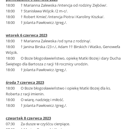
18:00 † Marianna Zalewska /intencja od rodziny Ziębów/.
18:00 † Stanisława Wójcik /2 m-c/.
18:00 † Robert Kmieć /intencja Piotra i Karoliny Kiszka/.
18:00 † Jolanta Pawłowicz /greg./.
wtorek 6 czerwca 2023
18:00 † Marianna Zalewska /od syna z rodziną/.
18:00 † Janina Birska /23 r./, Adam †† Birskich i Waśko, Genowefa
Wójcik.
18:00 O Boże błogosławieństwo, opiekę Matki Bożej i dary Ducha
Świętego dla Bartosza z racji 18 rocznicy urodzin.
18:00 † Jolanta Pawłowicz /greg./.
środa 7 czerwca 2023
18:00 O Boże błogosławieństwo i opiekę Matki Bożej dla ks.
Roberta z racji imienin.
18:00 O wiarę, nadzieję i miłość.
18:00 † Jolanta Pawłowicz /greg./.
czwartek 8 czerwca 2023
07:30 Za dusze w czyśćcu cierpiące.