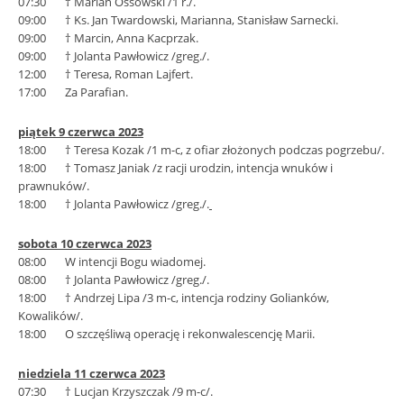
07:30 † Marian Ossowski /1 r./.
09:00 † Ks. Jan Twardowski, Marianna, Stanisław Sarnecki.
09:00 † Marcin, Anna Kacprzak.
09:00 † Jolanta Pawłowicz /greg./.
12:00 † Teresa, Roman Lajfert.
17:00 Za Parafian.
piątek 9 czerwca 2023
18:00 † Teresa Kozak /1 m-c, z ofiar złożonych podczas pogrzebu/.
18:00 † Tomasz Janiak /z racji urodzin, intencja wnuków i
prawnuków/.
18:00 † Jolanta Pawłowicz /greg./.
sobota 10 czerwca 2023
08:00 W intencji Bogu wiadomej.
08:00 † Jolanta Pawłowicz /greg./.
18:00 † Andrzej Lipa /3 m-c, intencja rodziny Golianków,
Kowalików/.
18:00 O szczęśliwą operację i rekonwalescencję Marii.
niedziela 11 czerwca 2023
07:30 † Lucjan Krzyszczak /9 m-c/.