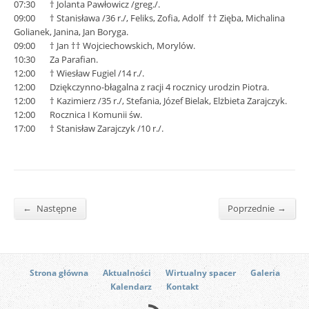
07:30 † Jolanta Pawłowicz /greg./.
09:00 † Stanisława /36 r./, Feliks, Zofia, Adolf †† Zięba, Michalina
Golianek, Janina, Jan Boryga.
09:00 † Jan †† Wojciechowskich, Morylów.
10:30 Za Parafian.
12:00 † Wiesław Fugiel /14 r./.
12:00 Dziękczynno-błagalna z racji 4 rocznicy urodzin Piotra.
12:00 † Kazimierz /35 r./, Stefania, Józef Bielak, Elżbieta Zarajczyk.
12:00 Rocznica I Komunii św.
17:00 † Stanisław Zarajczyk /10 r./.
←
→
Następne
Poprzednie
Strona główna
Aktualności
Wirtualny spacer
Galeria
Kalendarz
Kontakt