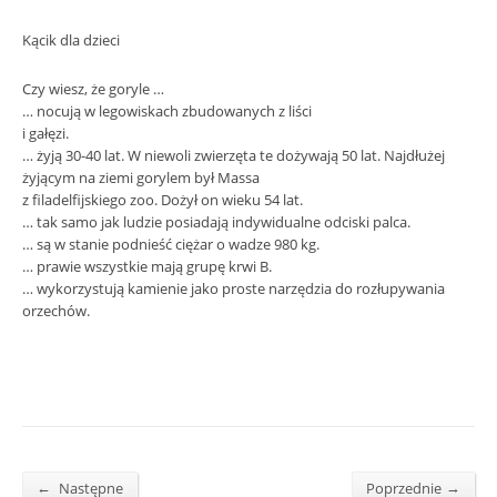
Kącik dla dzieci
Czy wiesz, że goryle …
… nocują w legowiskach zbudowanych z liści
i gałęzi.
… żyją 30-40 lat. W niewoli zwierzęta te dożywają 50 lat. Najdłużej
żyjącym na ziemi gorylem był Massa
z filadelfijskiego zoo. Dożył on wieku 54 lat.
… tak samo jak ludzie posiadają indywidualne odciski palca.
… są w stanie podnieść ciężar o wadze 980 kg.
… prawie wszystkie mają grupę krwi B.
… wykorzystują kamienie jako proste narzędzia do rozłupywania
orzechów.
←
→
Następne
Poprzednie