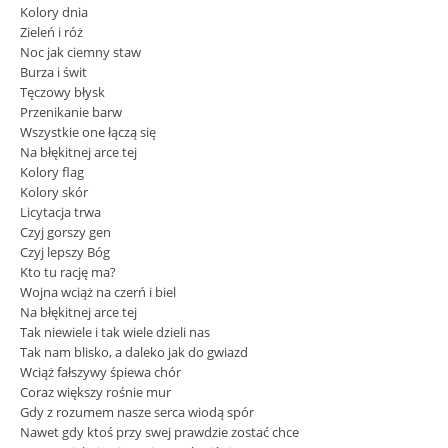
Kolory dnia
Zieleń i róż
Noc jak ciemny staw
Burza i świt
Tęczowy błysk
Przenikanie barw
Wszystkie one łączą się
Na błękitnej arce tej
Kolory flag
Kolory skór
Licytacja trwa
Czyj gorszy gen
Czyj lepszy Bóg
Kto tu rację ma?
Wojna wciąż na czerń i biel
Na błękitnej arce tej
Tak niewiele i tak wiele dzieli nas
Tak nam blisko, a daleko jak do gwiazd
Wciąż fałszywy śpiewa chór
Coraz większy rośnie mur
Gdy z rozumem nasze serca wiodą spór
Nawet gdy ktoś przy swej prawdzie zostać chce