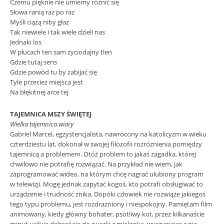
Czemu pięknie nie umiemy różnić się
Słowa ranią raz po raz
Myśli ciążą niby głaz
Tak niewiele i tak wiele dzieli nas
Jednaki los
W płucach ten sam życiodajny tlen
Gdzie tutaj sens
Gdzie powód tu by zabijać się
Tyle przecież miejsca jest
Na błękitnej arce tej
TAJEMNICA MSZY ŚWIĘTEJ
Wielka tajemnica wiary
Gabriel Marcel, egzystencjalista, nawrócony na katolicyzm w wieku
czterdziestu lat, dokonał w swojej filozofii rozróżnienia pomiędzy
tajemnicą a problemem. Otóż problem to jakaś zagadka, której
chwilowo nie potrafię rozwiązać. Na przykład nie wiem, jak
zaprogramować wideo, na którym chcę nagrać ulubiony program
w telewizji. Mogę jednak zapytać kogoś, kto potrafi obsługiwać to
urządzenie i trudność znika. Dopóki człowiek nie rozwiąże jakiegoś
tego typu problemu, jest rozdrażniony i niespokojny. Pamiętam film
animowany, kiedy główny bohater, psotliwy kot, przez kilkanaście