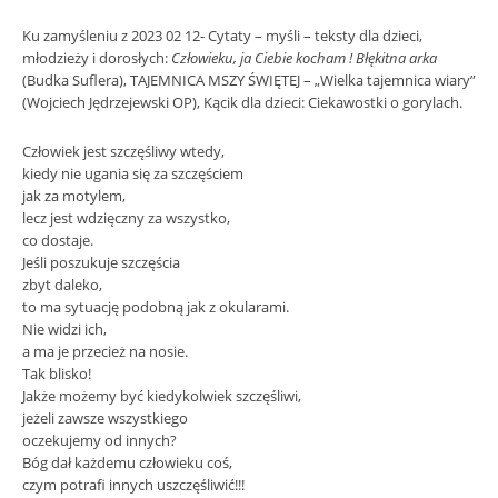
Ku zamyśleniu z 2023 02 12- Cytaty – myśli – teksty dla dzieci,
młodzieży i dorosłych:
Człowieku, ja Ciebie kocham ! Błękitna arka
(Budka Suflera), TAJEMNICA MSZY ŚWIĘTEJ – „Wielka tajemnica wiary”
(Wojciech Jędrzejewski OP), Kącik dla dzieci: Ciekawostki o gorylach.
Człowiek jest szczęśliwy wtedy,
kiedy nie ugania się za szczęściem
jak za motylem,
lecz jest wdzięczny za wszystko,
co dostaje.
Jeśli poszukuje szczęścia
zbyt daleko,
to ma sytuację podobną jak z okularami.
Nie widzi ich,
a ma je przecież na nosie.
Tak blisko!
Jakże możemy być kiedykolwiek szczęśliwi,
jeżeli zawsze wszystkiego
oczekujemy od innych?
Bóg dał każdemu człowieku coś,
czym potrafi innych uszczęśliwić!!!