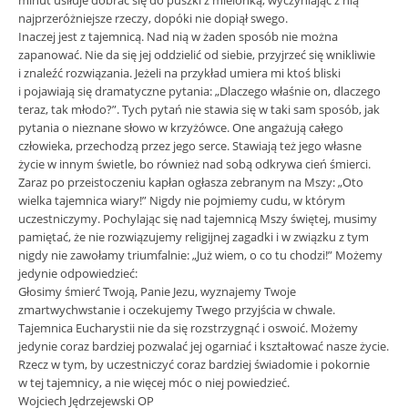
minut usiłuje dobrać się do puszki z mielonką, wyczyniając z nią
najprzeróżniejsze rzeczy, dopóki nie dopiął swego.
Inaczej jest z tajemnicą. Nad nią w żaden sposób nie można
zapanować. Nie da się jej oddzielić od siebie, przyjrzeć się wnikliwie
i znaleźć rozwiązania. Jeżeli na przykład umiera mi ktoś bliski
i pojawiają się dramatyczne pytania: „Dlaczego właśnie on, dlaczego
teraz, tak młodo?”. Tych pytań nie stawia się w taki sam sposób, jak
pytania o nieznane słowo w krzyżówce. One angażują całego
człowieka, przechodzą przez jego serce. Stawiają też jego własne
życie w innym świetle, bo również nad sobą odkrywa cień śmierci.
Zaraz po przeistoczeniu kapłan ogłasza zebranym na Mszy: „Oto
wielka tajemnica wiary!” Nigdy nie pojmiemy cudu, w którym
uczestniczymy. Pochylając się nad tajemnicą Mszy świętej, musimy
pamiętać, że nie rozwiązujemy religijnej zagadki i w związku z tym
nigdy nie zawołamy triumfalnie: „Już wiem, o co tu chodzi!” Możemy
jedynie odpowiedzieć:
Głosimy śmierć Twoją, Panie Jezu, wyznajemy Twoje
zmartwychwstanie i oczekujemy Twego przyjścia w chwale.
Tajemnica Eucharystii nie da się rozstrzygnąć i oswoić. Możemy
jedynie coraz bardziej pozwalać jej ogarniać i kształtować nasze życie.
Rzecz w tym, by uczestniczyć coraz bardziej świadomie i pokornie
w tej tajemnicy, a nie więcej móc o niej powiedzieć.
Wojciech Jędrzejewski OP