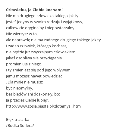
Człowieku, ja Ciebie kocham !
Nie ma drugiego człowieka takiego jak ty.
Jesteś jedyny w swoim rodzaju i wyjątkowy,
całkowicie oryginalny i niepowtarzalny.
Nie wierzysz w to,
ale naprawdę nie ma żadnego drugiego takiego jak ty.
I żaden człowiek, którego kochasz,
nie będzie już zwyczajnym człowiekiem.
Jakaś osobliwa siła przyciągania
promieniuje z niego.
I ty zmieniasz się pod jego wpływem.
Jemu możesz nawet powiedzieć:
„Dla mnie nie musisz
być nieomylny,
bez błędów ani doskonały, bo:
Ja przecież Ciebie lubię!”.
http://www.zosia.piasta.pl/zlotemysli.htm
Błękitna arka
/Budka Suflera/