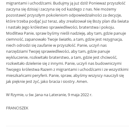
migrantami i uchodźcami. Budujmy ją już dziś! Ponieważ przyszłość
zaczyna się dzisiaj i zaczyna się od każdego z nas. Nie możemy
pozostawić przyszłym pokoleniom odpowiedzialności za decyzje,
które trzeba podjąć już teraz, aby zrealizował się Boży plan dla świata
i nastało Jego królestwo sprawiedliwości, braterstwa i pokoju.
Modlitwa Panie, spraw byśmy nieśli nadzieję, aby tam, gdzie panuje
ciemność, zapanowało Twoje światło, a tam, gdzie jest rezygnacja,
niech odrodzi się zaufanie w przyszłość. Panie, uczyń nas
narzędziami Twojej sprawiedliwości, aby tam, gdzie panuje
wykluczenie, rozkwitało braterstwo, a tam, gdzie jest chciwość,
rozkwitało dzielenie się z innymi. Panie, uczyń nas budowniczymi
Twojego królestwa Razem z migrantami i uchodźcami i ze wszystkimi
mieszkańcami peryferii. Panie, spraw, abyśmy wszyscy nauczyli się
jak pięknie jest żyć, jako bracia i siostry. Amen.
W Rzymie, u św. Jana na Lateranie, 9 maja 2022 r.
FRANCISZEK