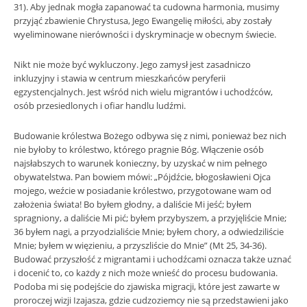
31). Aby jednak mogła zapanować ta cudowna harmonia, musimy
przyjąć zbawienie Chrystusa, Jego Ewangelię miłości, aby zostały
wyeliminowane nierówności i dyskryminacje w obecnym świecie.
Nikt nie może być wykluczony. Jego zamysł jest zasadniczo
inkluzyjny i stawia w centrum mieszkańców peryferii
egzystencjalnych. Jest wśród nich wielu migrantów i uchodźców,
osób przesiedlonych i ofiar handlu ludźmi.
Budowanie królestwa Bożego odbywa się z nimi, ponieważ bez nich
nie byłoby to królestwo, którego pragnie Bóg. Włączenie osób
najsłabszych to warunek konieczny, by uzyskać w nim pełnego
obywatelstwa. Pan bowiem mówi: „Pójdźcie, błogosławieni Ojca
mojego, weźcie w posiadanie królestwo, przygotowane wam od
założenia świata! Bo byłem głodny, a daliście Mi jeść; byłem
spragniony, a daliście Mi pić; byłem przybyszem, a przyjęliście Mnie;
36 byłem nagi, a przyodzialiście Mnie; byłem chory, a odwiedziliście
Mnie; byłem w więzieniu, a przyszliście do Mnie” (Mt 25, 34-36).
Budować przyszłość z migrantami i uchodźcami oznacza także uznać
i docenić to, co każdy z nich może wnieść do procesu budowania.
Podoba mi się podejście do zjawiska migracji, które jest zawarte w
proroczej wizji Izajasza, gdzie cudzoziemcy nie są przedstawieni jako