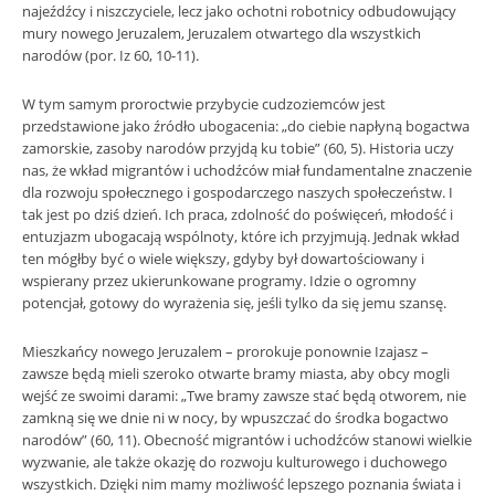
najeźdźcy i niszczyciele, lecz jako ochotni robotnicy odbudowujący
mury nowego Jeruzalem, Jeruzalem otwartego dla wszystkich
narodów (por. Iz 60, 10-11).
W tym samym proroctwie przybycie cudzoziemców jest
przedstawione jako źródło ubogacenia: „do ciebie napłyną bogactwa
zamorskie, zasoby narodów przyjdą ku tobie” (60, 5). Historia uczy
nas, że wkład migrantów i uchodźców miał fundamentalne znaczenie
dla rozwoju społecznego i gospodarczego naszych społeczeństw. I
tak jest po dziś dzień. Ich praca, zdolność do poświęceń, młodość i
entuzjazm ubogacają wspólnoty, które ich przyjmują. Jednak wkład
ten mógłby być o wiele większy, gdyby był dowartościowany i
wspierany przez ukierunkowane programy. Idzie o ogromny
potencjał, gotowy do wyrażenia się, jeśli tylko da się jemu szansę.
Mieszkańcy nowego Jeruzalem – prorokuje ponownie Izajasz –
zawsze będą mieli szeroko otwarte bramy miasta, aby obcy mogli
wejść ze swoimi darami: „Twe bramy zawsze stać będą otworem, nie
zamkną się we dnie ni w nocy, by wpuszczać do środka bogactwo
narodów” (60, 11). Obecność migrantów i uchodźców stanowi wielkie
wyzwanie, ale także okazję do rozwoju kulturowego i duchowego
wszystkich. Dzięki nim mamy możliwość lepszego poznania świata i