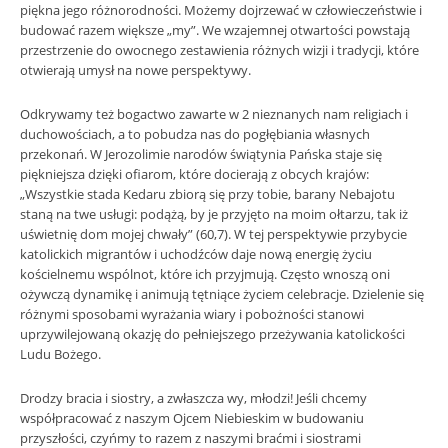
piękna jego różnorodności. Możemy dojrzewać w człowieczeństwie i
budować razem większe „my”. We wzajemnej otwartości powstają
przestrzenie do owocnego zestawienia różnych wizji i tradycji, które
otwierają umysł na nowe perspektywy.
Odkrywamy też bogactwo zawarte w 2 nieznanych nam religiach i
duchowościach, a to pobudza nas do pogłębiania własnych
przekonań. W Jerozolimie narodów świątynia Pańska staje się
piękniejsza dzięki ofiarom, które docierają z obcych krajów:
„Wszystkie stada Kedaru zbiorą się przy tobie, barany Nebajotu
staną na twe usługi: podążą, by je przyjęto na moim ołtarzu, tak iż
uświetnię dom mojej chwały” (60,7). W tej perspektywie przybycie
katolickich migrantów i uchodźców daje nową energię życiu
kościelnemu wspólnot, które ich przyjmują. Często wnoszą oni
ożywczą dynamikę i animują tętniące życiem celebracje. Dzielenie się
różnymi sposobami wyrażania wiary i pobożności stanowi
uprzywilejowaną okazję do pełniejszego przeżywania katolickości
Ludu Bożego.
Drodzy bracia i siostry, a zwłaszcza wy, młodzi! Jeśli chcemy
współpracować z naszym Ojcem Niebieskim w budowaniu
przyszłości, czyńmy to razem z naszymi braćmi i siostrami