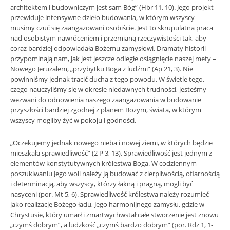
architektem i budowniczym jest sam Bóg” (Hbr 11, 10). Jego projekt
przewiduje intensywne dzieło budowania, w którym wszyscy
musimy czuć się zaangażowani osobiście. Jest to skrupulatna praca
nad osobistym nawróceniem i przemianą rzeczywistości tak, aby
coraz bardziej odpowiadała Bożemu zamysłowi. Dramaty historii
przypominają nam, jak jest jeszcze odległe osiągnięcie naszej mety –
Nowego Jeruzalem, „przybytku Boga z ludźmi” (Ap 21, 3). Nie
powinniśmy jednak tracić ducha z tego powodu. W świetle tego,
czego nauczyliśmy się w okresie niedawnych trudności, jesteśmy
wezwani do odnowienia naszego zaangażowania w budowanie
przyszłości bardziej zgodnej z planem Bożym, świata, w którym
wszyscy mogliby żyć w pokoju i godności.
„Oczekujemy jednak nowego nieba i nowej ziemi, w których będzie
mieszkała sprawiedliwość” (2 P 3, 13). Sprawiedliwość jest jednym z
elementów konstytutywnych królestwa Boga. W codziennym
poszukiwaniu Jego woli należy ją budować z cierpliwością, ofiarnością
i determinacją, aby wszyscy, którzy łakną i pragną, mogli być
nasyceni (por. Mt 5, 6). Sprawiedliwość królestwa należy rozumieć
jako realizację Bożego ładu, Jego harmonijnego zamysłu, gdzie w
Chrystusie, który umarł i zmartwychwstał całe stworzenie jest znowu
„czymś dobrym”, a ludzkość „czymś bardzo dobrym” (por. Rdz 1, 1-